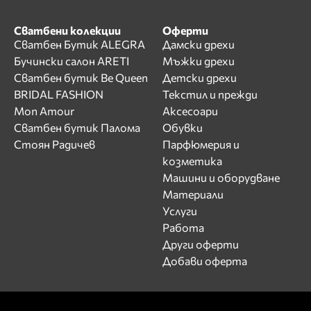
Сватбени колекции
Оферти
Сватбен Бутик ALEGRA
Дамски дрехи
Бучински салон ARETI
Мъжки дрехи
Сватбен бутик Be Queen
Детски дрехи
BRIDAL FASHION
Текстил и прежди
Mon Amour
Аксесоари
Сватбен бутик Палома
Обувки
Стоян Радичев
Парфюмерия и
козметика
Машини и оборудване
Материали
Услуги
Работа
Други оферти
Добави оферта