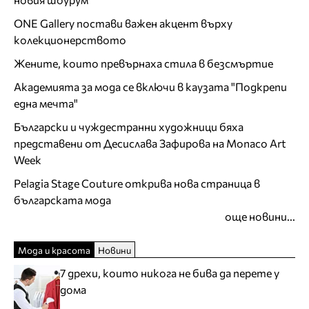
ONE Gallery постави важен акцент върху
колекционерството
Жените, които превърнаха стила в безсмъртие
Академията за мода се включи в каузата "Подкрепи
една мечта"
Български и чуждестранни художници бяха
представени от Десислава Зафирова на Monaco Art
Week
Pelagia Stage Couture открива нова страница в
българската мода
още новини...
Мода и красота
Новини
7 дрехи, които никога не бива да перете у
дома