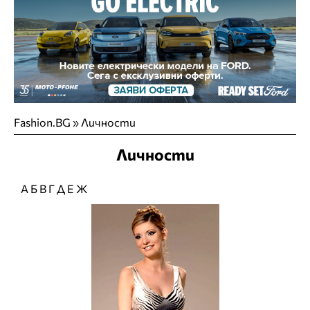
Fashion.BG
»
Личности
Личности
А
Б
В
Г
Д
Е
Ж