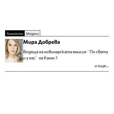
Личности
Модели
Мира Добрева
Водеща на новинарската емисия `По света
и у нас` на Канал 1
и още...