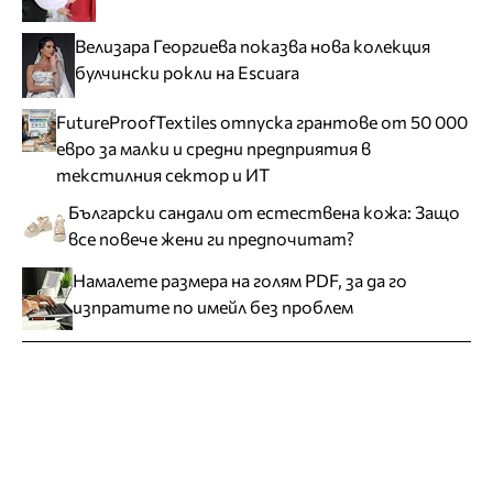
Велизара Георгиева показва нова колекция
булчински рокли на Escuara
FutureProofTextiles отпуска грантове от 50 000
евро за малки и средни предприятия в
текстилния сектор и ИТ
Български сандали от естествена кожа: Защо
все повече жени ги предпочитат?
Намалете размера на голям PDF, за да го
изпратите по имейл без проблем