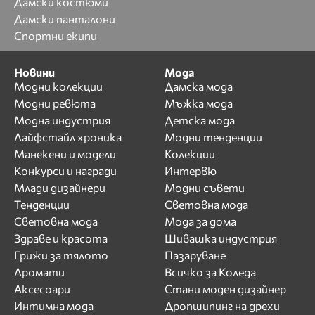
Дамски костюми
Дамски панталони
Спортни екипи
Новини
Мода
Модни колекции
Дамска мода
Модни ревюта
Мъжка мода
Модна индустрия
Детска мода
Лайфстайл хроника
Модни тенденции
Манекени и модели
Колекции
Конкурси и награди
Интервю
Млади дизайнери
Модни съвети
Тенденции
Световна мода
Световна мода
Мода за дома
Здраве и красота
Шивашка индустрия
Грижи за тялото
Пазаруване
Аромати
Всичко за Коледа
Аксесоари
Стани моден дизайнер
Интимна мода
Дропшипинг на дрехи