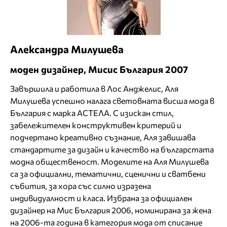
Александра Милушева
моден дизайнер, Мисис България 2007
Завършила и работила в Лос Анджелис, Аля
Милушева успешно налага световната висша мода в
България с марка АСТЕЛА. С изискан стил,
забележителен конструктивен критерий и
подчертано креативно съзнание, Аля завишава
стандартите за дизайн и качество на българстата
модна общественост. Моделите на Аля Милушева
са за официални, тематични, сценични и сватбени
събития, за хора със силно изразена
индивидуалност и класа. Избрана за официален
дизайнер на Мис България 2006, номинирана за жена
на 2006-та година в категория мода от списание