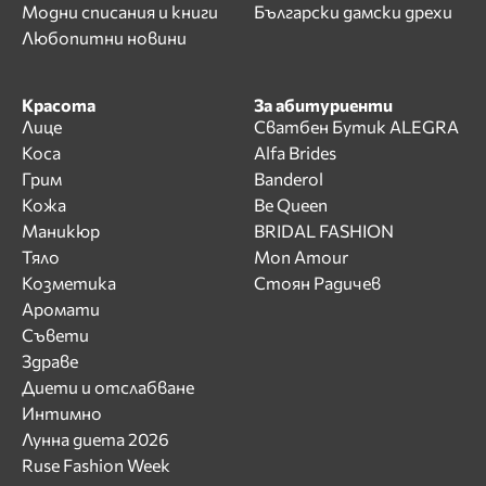
Модни списания и книги
Български дамски дрехи
Любопитни новини
Красота
За абитуриенти
Лице
Сватбен Бутик ALEGRA
Коса
Alfa Brides
Грим
Banderol
Кожа
Be Queen
Маникюр
BRIDAL FASHION
Тяло
Mon Amour
Козметика
Стоян Радичев
Аромати
Съвети
Здраве
Диети и отслабване
Интимно
Лунна диета 2026
Ruse Fashion Week