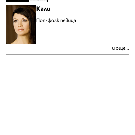
Кали
Поп-фолк певица
и още...