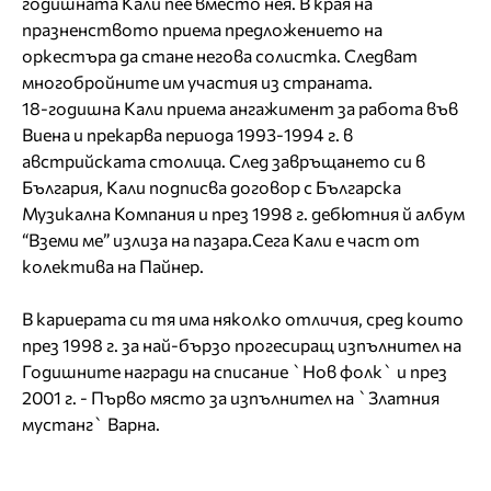
годишната Кали пее вместо нея. В края на
празненството приема предложението на
оркестъра да стане негова солистка. Следват
многобройните им участия из страната.
18-годишна Кали приема ангажимент за работа във
Виена и прекарва периода 1993-1994 г. в
австрийската столица. След завръщането си в
България, Кали подписва договор с Българска
Музикална Компания и през 1998 г. дебютния й албум
“Вземи ме” излиза на пазара.Сега Кали е част от
колектива на Пайнер.
В кариерата си тя има няколко отличия, сред които
през 1998 г. за най-бързо прогесиращ изпълнител на
Годишните награди на списание `Нов фолк` и през
2001 г. - Първо място за изпълнител на `Златния
мустанг` Варна.