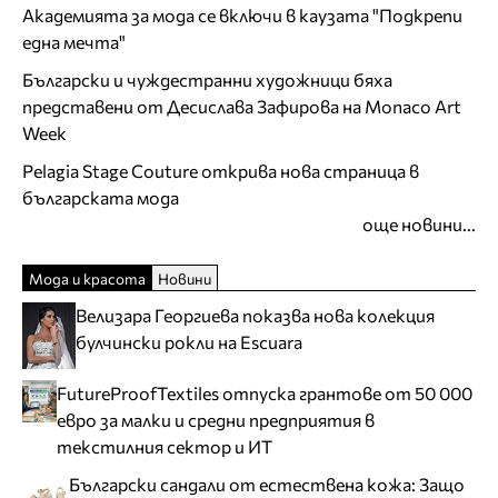
Академията за мода се включи в каузата "Подкрепи
една мечта"
Български и чуждестранни художници бяха
представени от Десислава Зафирова на Monaco Art
Week
Pelagia Stage Couture открива нова страница в
българската мода
още новини...
Мода и красота
Новини
Велизара Георгиева показва нова колекция
булчински рокли на Escuara
FutureProofTextiles отпуска грантове от 50 000
евро за малки и средни предприятия в
текстилния сектор и ИТ
Български сандали от естествена кожа: Защо