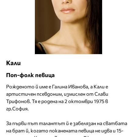
Кали
Поп-фолк певица
Рожденото й име е Галина Иванова, а Кали е
артистичен псевдоним, измислен от Слави
Трифонов. Тя е родена на 2 октомври 1975 в
гр.София.
За първи път талантът й е забелязан на сватбата
на брат й, когато поканената певица не идва и 15-