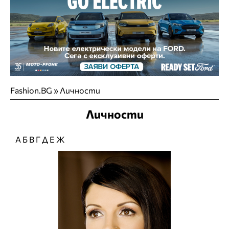
Fashion.BG
»
Личности
Личности
А
Б
В
Г
Д
Е
Ж