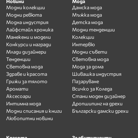
Новини
Мода
Модни колекции
Дамска мода
Модни ревюта
Мъжка мода
Модна индустрия
Детска мода
Лайфстайл хроника
Модни тенденции
Манекени и модели
Колекции
Конкурси и награди
Интервю
Млади дизайнери
Модни съвети
Тенденции
Световна мода
Световна мода
Мода за дома
Здраве и красота
Шивашка индустрия
Грижи за тялото
Пазаруване
Аромати
Всичко за Коледа
Аксесоари
Стани моден дизайнер
Интимна мода
Дропшипинг на дрехи
Модни списания и книги
Български дамски дрехи
Любопитни новини
Красота
За абитуриенти