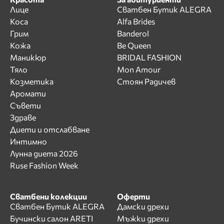
Лице
Сватбен Бутик ALEGRA
Коса
Alfa Brides
Грим
Banderol
Кожа
Be Queen
Маникюр
BRIDAL FASHION
Тяло
Mon Amour
Козметика
Стоян Радичев
Аромати
Съвети
Здраве
Диети и отслабване
Интимно
Лунна диета 2026
Ruse Fashion Week
Сватбени колекции
Оферти
Сватбен Бутик ALEGRA
Дамски дрехи
Бучински салон ARETI
Мъжки дрехи