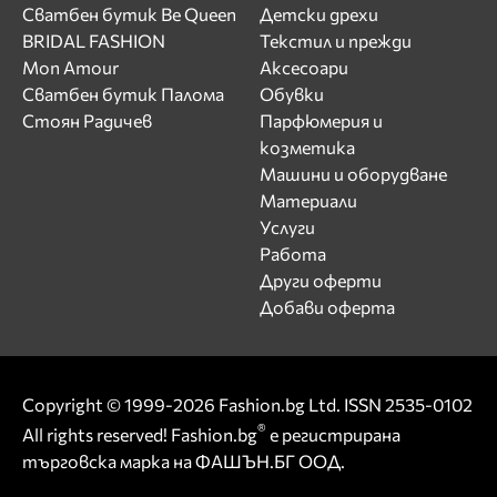
Сватбен бутик Be Queen
Детски дрехи
BRIDAL FASHION
Текстил и прежди
Mon Amour
Аксесоари
Сватбен бутик Палома
Обувки
Стоян Радичев
Парфюмерия и
козметика
Машини и оборудване
Материали
Услуги
Работа
Други оферти
Добави оферта
Copyright © 1999-2026 Fashion.bg Ltd. ISSN 2535-0102
®
All rights reserved! Fashion.bg
е регистрирана
търговска марка на ФАШЪН.БГ ООД.