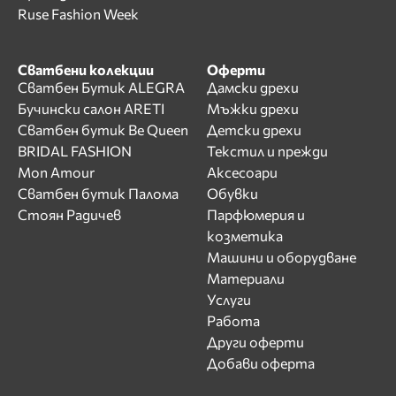
Ruse Fashion Week
Сватбени колекции
Оферти
Сватбен Бутик ALEGRA
Дамски дрехи
Бучински салон ARETI
Мъжки дрехи
Сватбен бутик Be Queen
Детски дрехи
BRIDAL FASHION
Текстил и прежди
Mon Amour
Аксесоари
Сватбен бутик Палома
Обувки
Стоян Радичев
Парфюмерия и
козметика
Машини и оборудване
Материали
Услуги
Работа
Други оферти
Добави оферта