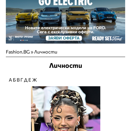
Fashion.BG
»
Личности
Личности
А
Б
В
Г
Д
Е
Ж