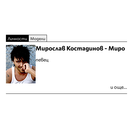
Личности
Модели
Мирослав Костадинов - Миро
певец
и още...