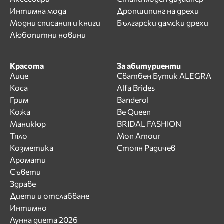
Интимна мода
Дропшипинг на дрехи
Модни списания и книги
Български дамски дрехи
Любопитни новини
Красота
За абитуриенти
Лице
Сватбен Бутик ALEGRA
Коса
Alfa Brides
Грим
Banderol
Кожа
Be Queen
Маникюр
BRIDAL FASHION
Тяло
Mon Amour
Козметика
Стоян Радичев
Аромати
Съвети
Здраве
Диети и отслабване
Интимно
Лунна диета 2026