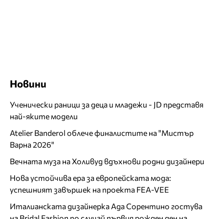
Новини
Ученически раници за деца и младежи - JD представя
най-яките модели
Atelier Banderol облече финалистите на "Мистър
Варна 2026"
Вечната муза на Холивуд вдъхнови родни дизайнери
Нова устойчива ера за европейската мода:
успешният завършек на проекта FEA-VEE
Италианската дизайнерка Ада Сорентино гостува
на Bridal Fashion по случай първия рожден ден на