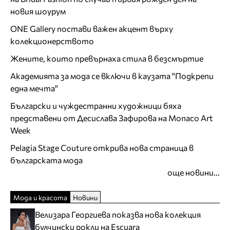
новия шоурум
ONE Gallery постави важен акцент върху
колекционерството
Жените, които превърнаха стила в безсмъртие
Академията за мода се включи в каузата "Подкрепи
една мечта"
Български и чуждестранни художници бяха
представени от Десислава Зафирова на Monaco Art
Week
Pelagia Stage Couture открива нова страница в
българската мода
още новини...
Мода и красота
Новини
Велизара Георгиева показва нова колекция
булчински рокли на Escuara