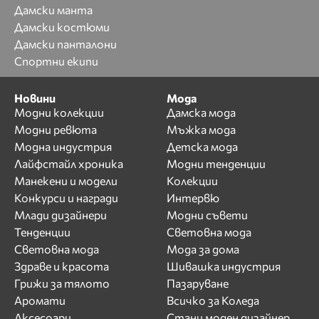
Дамски манта
Дамски костюми
Дамски панталони
Спортни екипи
Новини
Мода
Модни колекции
Дамска мода
Модни ревюта
Мъжка мода
Модна индустрия
Детска мода
Лайфстайл хроника
Модни тенденции
Манекени и модели
Колекции
Конкурси и награди
Интервю
Млади дизайнери
Модни съвети
Тенденции
Световна мода
Световна мода
Мода за дома
Здраве и красота
Шивашка индустрия
Грижи за тялото
Пазаруване
Аромати
Всичко за Коледа
Аксесоари
Стани моден дизайнер