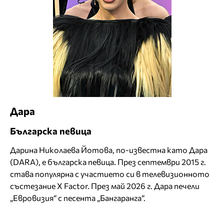
Дара
Българска певица
Дарина Николаева Йотова, по-известна като Дара
(DARA), е българска певица. През септември 2015 г.
става популярна с участието си в телевизионното
състезание X Factor. През май 2026 г. Дара печели
„Евровизия“ с песента „Бангаранга“.