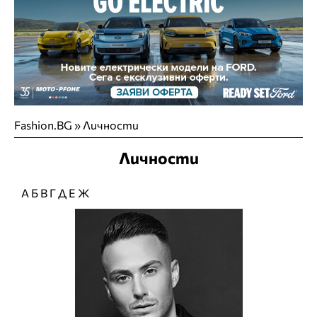
Fashion.BG
»
Личности
Личности
А
Б
В
Г
Д
Е
Ж