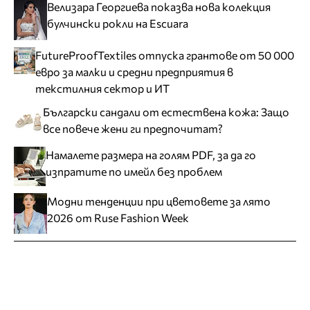
Велизара Георгиева показва нова колекция
булчински рокли на Escuara
FutureProofTextiles отпуска грантове от 50 000
евро за малки и средни предприятия в
текстилния сектор и ИТ
Български сандали от естествена кожа: Защо
все повече жени ги предпочитат?
Намалете размера на голям PDF, за да го
изпратите по имейл без проблем
Модни тенденции при цветовете за лято
2026 от Ruse Fashion Week