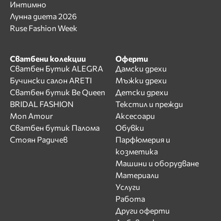
Интимно
Лунна диета 2026
Ruse Fashion Week
Сватбени колекции
Оферти
Сватбен Бутик ALEGRA
Дамски дрехи
Бучински салон ARETI
Мъжки дрехи
Сватбен бутик Be Queen
Детски дрехи
BRIDAL FASHION
Текстил и прежди
Mon Amour
Аксесоари
Сватбен бутик Палома
Обувки
Стоян Радичев
Парфюмерия и
козметика
Машини и оборудване
Материали
Услуги
Работа
Други оферти