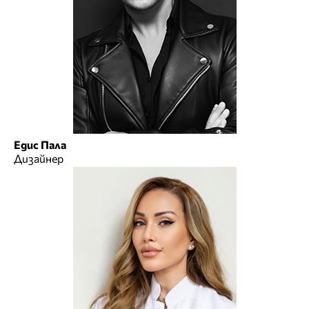
Едис Пала
Дизайнер