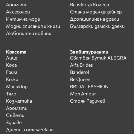
Аромати
Всичко за Коледа
Аксесоари
Стани моден дизайнер
Интимна мода
Дропшипинг на дрехи
Модни списания и книги
Български дамски дрехи
Любопитни новини
Красота
За абитуриенти
Лице
Сватбен Бутик ALEGRA
Коса
Alfa Brides
Грим
Banderol
Кожа
Be Queen
Маникюр
BRIDAL FASHION
Тяло
Mon Amour
Козметика
Стоян Радичев
Аромати
Съвети
Здраве
Диети и отслабване