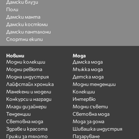
Дамски блузи
Поли
Дамски манта
Дамски костюми
Дамски панталони
Спортни екипи
Новини
Мода
Модни колекции
Дамска мода
Модни ревюта
Мъжка мода
Модна индустрия
Детска мода
Лайфстайл хроника
Модни тенденции
Манекени и модели
Колекции
Конкурси и награди
Интервю
Млади дизайнери
Модни съвети
Тенденции
Световна мода
Световна мода
Мода за дома
Здраве и красота
Шивашка индустрия
Грижи за тялото
Пазаруване