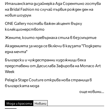
Италианската дизайнерка Ада Сорентино гостува
на Bridal Fashion по случай първия рожден ден на
новия шоурум
ONE Gallery постави важен акцент върху
колекционерството
Жените, които превърнаха стила в безсмъртие
Академията за мода се включи в каузата "Подкрепи
една мечта"
Български и чуждестранни художници бяха
представени от Десислава Зафирова на Monaco Art
Week
Pelagia Stage Couture открива нова страница в
българската мода
още новини...
Мода и красота
Новини