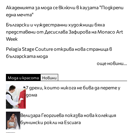
Академията за мода се включи в каузата "Подкрепи
една мечта"
Български и чуждестранни художници бяха
представени от Десислава Зафирова на Monaco Art
Week
Pelagia Stage Couture открива нова страница в
българската мода
още новини...
Мода и красота
Новини
7 дрехи, които никога не бива да перете у
дома
Велизара Георгиева показва нова колекция
булчински рокли на Escuara