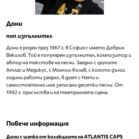
Дони
поп изпълнител
Дони е роден през 1967 г. в София с името Добрин
Векилов. Той е популярен изпълнител, композитор и
автор на текстове на песни. Заедно с групите
Атлас и Медикус, с Момчил Колев, с когото дълги
години работи заедно, в дует с Нети и
самостоятелно има записани десетки песни. От
1992 г. присъства и на театралната сцена.
Повече информация
Дони с шапка от колекциите на ATLANTIS CAPS