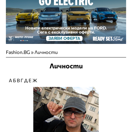
Fashion.BG
»
Личности
Личности
А
Б
В
Г
Д
Е
Ж