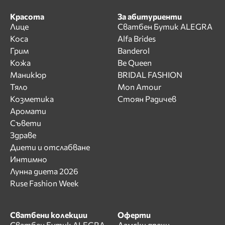
Красота
За абитуриенти
Лице
Сватбен Бутик ALEGRA
Коса
Alfa Brides
Грим
Banderol
Кожа
Be Queen
Маникюр
BRIDAL FASHION
Тяло
Mon Amour
Козметика
Стоян Радичев
Аромати
Съвети
Здраве
Диети и отслабване
Интимно
Лунна диета 2026
Ruse Fashion Week
Сватбени колекции
Оферти
Сватбен Бутик ALEGRA
Дамски дрехи