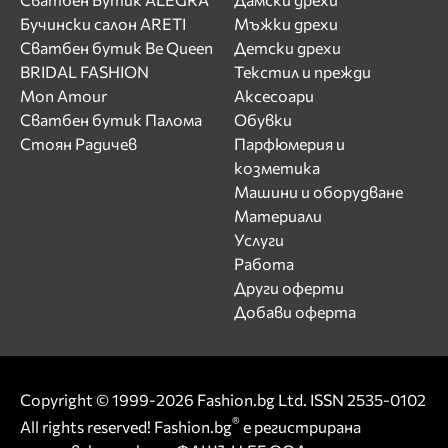
Бучински салон ARETI
Мъжки дрехи
Сватбен бутик Be Queen
Детски дрехи
BRIDAL FASHION
Текстил и прежди
Mon Amour
Аксесоари
Сватбен бутик Палома
Обувки
Стоян Радичев
Парфюмерия и
козметика
Машини и оборудване
Материали
Услуги
Работа
Други оферти
Добави оферта
Copyright © 1999-2026 Fashion.bg Ltd. ISSN 2535-0102
®
All rights reserved! Fashion.bg
е регистрирана