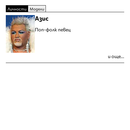
Личности
Модели
Азис
Поп-фолк певец
и още...