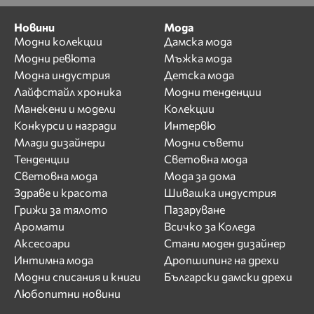
Новини
Мода
Модни колекции
Дамска мода
Модни ревюта
Мъжка мода
Модна индустрия
Детска мода
Лайфстайл хроника
Модни тенденции
Манекени и модели
Колекции
Конкурси и награди
Интервю
Млади дизайнери
Модни съвети
Тенденции
Световна мода
Световна мода
Мода за дома
Здраве и красота
Шивашка индустрия
Грижи за тялото
Пазаруване
Аромати
Всичко за Коледа
Аксесоари
Стани моден дизайнер
Интимна мода
Дропшипинг на дрехи
Модни списания и книги
Български дамски дрехи
Любопитни новини