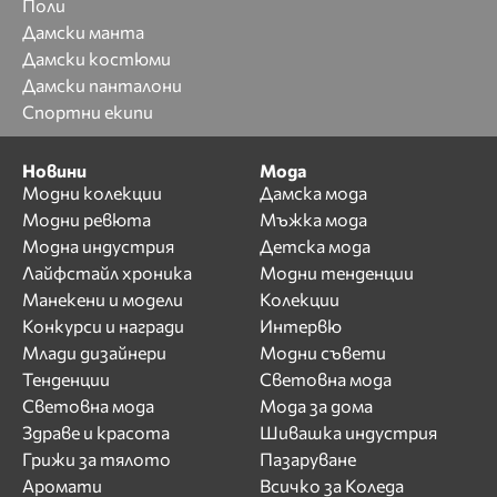
Поли
Дамски манта
Дамски костюми
Дамски панталони
Спортни екипи
Новини
Мода
Модни колекции
Дамска мода
Модни ревюта
Мъжка мода
Модна индустрия
Детска мода
Лайфстайл хроника
Модни тенденции
Манекени и модели
Колекции
Конкурси и награди
Интервю
Млади дизайнери
Модни съвети
Тенденции
Световна мода
Световна мода
Мода за дома
Здраве и красота
Шивашка индустрия
Грижи за тялото
Пазаруване
Аромати
Всичко за Коледа