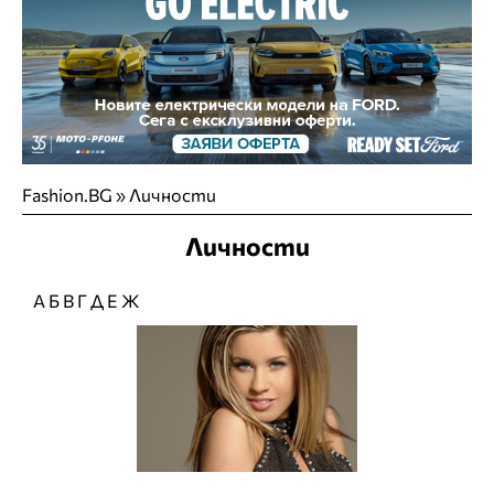
Fashion.BG
»
Личности
Личности
А
Б
В
Г
Д
Е
Ж