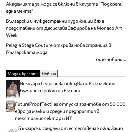
Академията за мода се включи в каузата "Подкрепи
една мечта"
Български и чуждестранни художници бяха
представени от Десислава Зафирова на Monaco Art
Week
Pelagia Stage Couture открива нова страница в
българската мода
още новини...
Мода и красота
Новини
Велизара Георгиева показва нова колекция
булчински рокли на Escuara
FutureProofTextiles отпуска грантове от 50 000
евро за малки и средни предприятия в
текстилния сектор и ИТ
Български сандали от естествена кожа: Защо