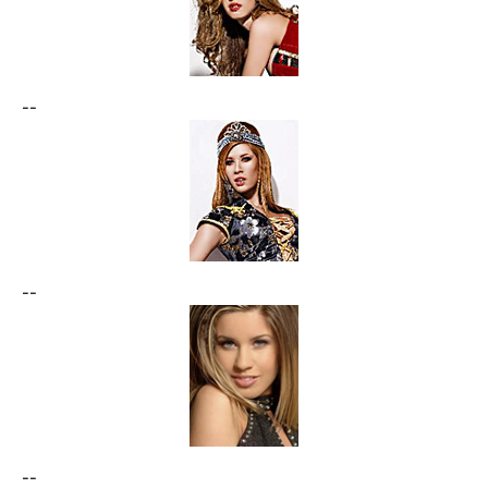
--
--
--