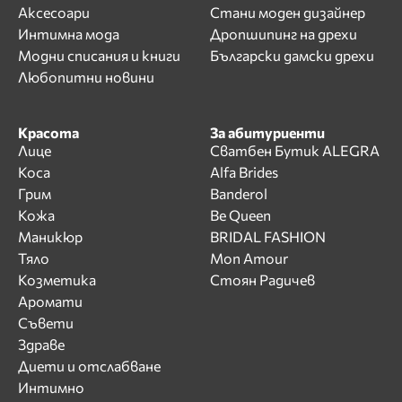
Аксесоари
Стани моден дизайнер
Интимна мода
Дропшипинг на дрехи
Модни списания и книги
Български дамски дрехи
Любопитни новини
Красота
За абитуриенти
Лице
Сватбен Бутик ALEGRA
Коса
Alfa Brides
Грим
Banderol
Кожа
Be Queen
Маникюр
BRIDAL FASHION
Тяло
Mon Amour
Козметика
Стоян Радичев
Аромати
Съвети
Здраве
Диети и отслабване
Интимно