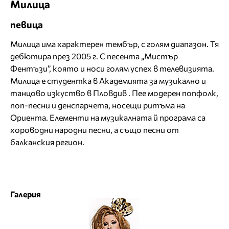
Милица
певица
Милица има характерен тембър, с голям диапазон. Тя
дебютира през 2005 г. С песента „Мистър
Фентъзи”, която и носи голям успех в телевизията.
Милица е студентка в Академията за музикално и
танцово изкуство в Пловдив . Пее модерен попфолк,
поп-песни и денспарчета, носещи ритъма на
Ориента. Елементи на музикалната й програма са
хороводни народни песни, а също песни от
балканския регион.
Галерия