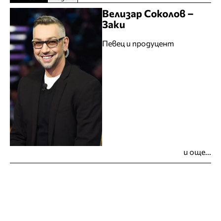
Велизар Соколов –
Заки
Певец и продуцент
и още...