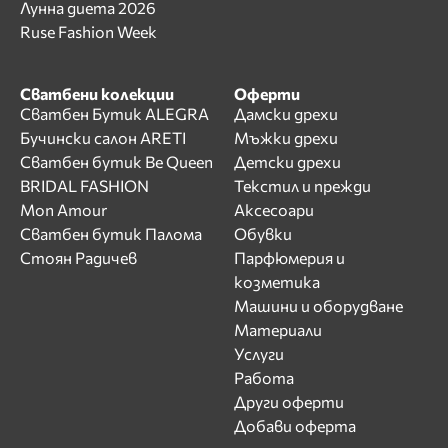
Лунна диета 2026
Ruse Fashion Week
Сватбени колекции
Оферти
Сватбен Бутик ALEGRA
Дамски дрехи
Бучински салон ARETI
Мъжки дрехи
Сватбен бутик Be Queen
Детски дрехи
BRIDAL FASHION
Текстил и прежди
Mon Amour
Аксесоари
Сватбен бутик Палома
Обувки
Стоян Радичев
Парфюмерия и
козметика
Машини и оборудване
Материали
Услуги
Работа
Други оферти
Добави оферта