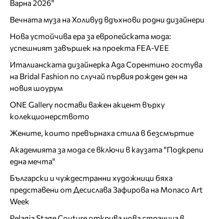
Варна 2026"
Вечната муза на Холивуд вдъхнови родни дизайнери
Нова устойчива ера за европейската мода:
успешният завършек на проекта FEA-VEE
Италианската дизайнерка Ада Сорентино гостува
на Bridal Fashion по случай първия рожден ден на
новия шоурум
ONE Gallery постави важен акцент върху
колекционерството
Жените, които превърнаха стила в безсмъртие
Академията за мода се включи в каузата "Подкрепи
една мечта"
Български и чуждестранни художници бяха
представени от Десислава Зафирова на Monaco Art
Week
Pelagia Stage Couture открива нова страница в