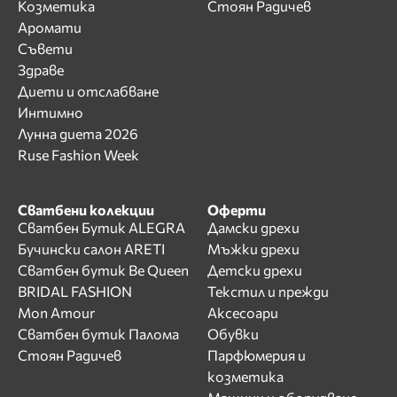
Козметика
Стоян Радичев
Аромати
Съвети
Здраве
Диети и отслабване
Интимно
Лунна диета 2026
Ruse Fashion Week
Сватбени колекции
Оферти
Сватбен Бутик ALEGRA
Дамски дрехи
Бучински салон ARETI
Мъжки дрехи
Сватбен бутик Be Queen
Детски дрехи
BRIDAL FASHION
Текстил и прежди
Mon Amour
Аксесоари
Сватбен бутик Палома
Обувки
Стоян Радичев
Парфюмерия и
козметика