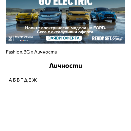
Fashion.BG
»
Личности
Личности
А
Б
В
Г
Д
Е
Ж