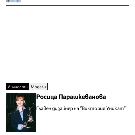
Личности
Модели
Росица Парашкеванова
Главен дизайнер на “Виктория Уникат”