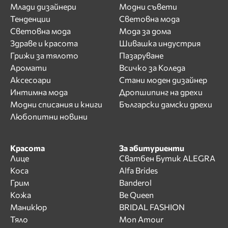
Млади дизайнери
Модни съвети
Тенденции
Световна мода
Световна мода
Мода за дома
Здраве и красота
Шивашка индустрия
Грижи за тялото
Пазаруване
Аромати
Всичко за Коледа
Аксесоари
Стани моден дизайнер
Интимна мода
Дропшипинг на дрехи
Модни списания и книги
Български дамски дрехи
Любопитни новини
Красота
За абитуриенти
Лице
Сватбен Бутик ALEGRA
Коса
Alfa Brides
Грим
Banderol
Кожа
Be Queen
Маникюр
BRIDAL FASHION
Тяло
Mon Amour