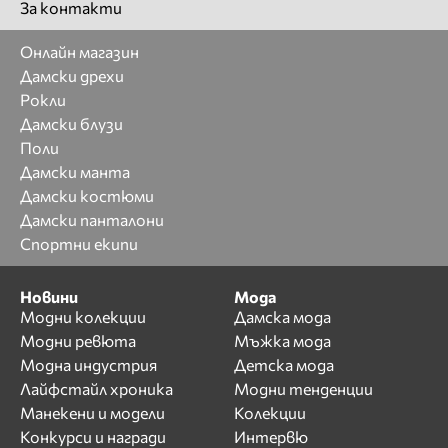
За контакти
Онлайн магазин
Дамски дрехи
Рокли
Дамски блузи
Поли
Дамски манта
Дамски костюми
Дамски панталони
Спортни екипи
Новини
Мода
Модни колекции
Дамска мода
Модни ревюта
Мъжка мода
Модна индустрия
Детска мода
Лайфстайл хроника
Модни тенденции
Манекени и модели
Колекции
Конкурси и награди
Интервю