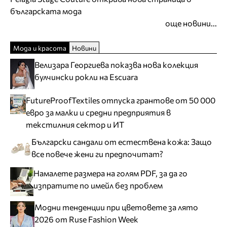
българската мода
още новини...
Мода и красота
Новини
Велизара Георгиева показва нова колекция
булчински рокли на Escuara
FutureProofTextiles отпуска грантове от 50 000
евро за малки и средни предприятия в
текстилния сектор и ИТ
Български сандали от естествена кожа: Защо
все повече жени ги предпочитат?
Намалете размера на голям PDF, за да го
изпратите по имейл без проблем
Модни тенденции при цветовете за лято
2026 от Ruse Fashion Week