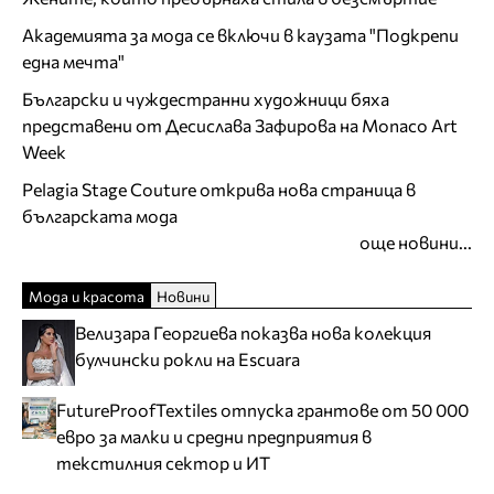
Академията за мода се включи в каузата "Подкрепи
една мечта"
Български и чуждестранни художници бяха
представени от Десислава Зафирова на Monaco Art
Week
Pelagia Stage Couture открива нова страница в
българската мода
още новини...
Мода и красота
Новини
Велизара Георгиева показва нова колекция
булчински рокли на Escuara
FutureProofTextiles отпуска грантове от 50 000
евро за малки и средни предприятия в
текстилния сектор и ИТ