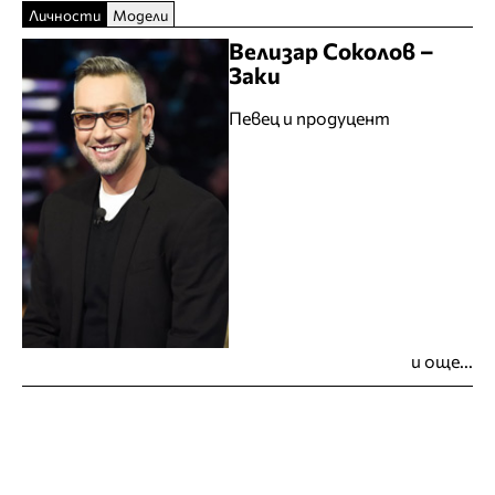
Личности
Модели
Велизар Соколов –
Заки
Певец и продуцент
и още...