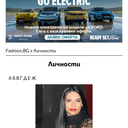
Fashion.BG
»
Личности
Личности
А
Б
В
Г
Д
Е
Ж