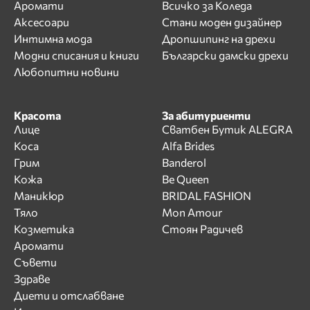
Аромати
Всичко за Коледа
Аксесоари
Стани моден дизайнер
Интимна мода
Дропшипинг на дрехи
Модни списания и книги
Български дамски дрехи
Любопитни новини
Красота
За абитуриенти
Лице
Сватбен Бутик ALEGRA
Коса
Alfa Brides
Грим
Banderol
Кожа
Be Queen
Маникюр
BRIDAL FASHION
Тяло
Mon Amour
Козметика
Стоян Радичев
Аромати
Съвети
Здраве
Диети и отслабване