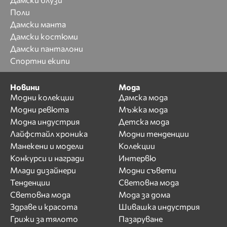
Поли
Дамски манта
Дамски костюми
Дамски панталони
Спортни екипи
Новини
Мода
Модни колекции
Дамска мода
Модни ревюта
Мъжка мода
Модна индустрия
Детска мода
Лайфстайл хроника
Модни тенденции
Манекени и модели
Колекции
Конкурси и награди
Интервю
Млади дизайнери
Модни съвети
Тенденции
Световна мода
Световна мода
Мода за дома
Здраве и красота
Шивашка индустрия
Грижи за тялото
Пазаруване