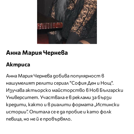
Анна Мария Чернева
Актриса
Анна Мария Чернева добива популярност в
нашумелият релити сериал "София Ден и Нощ".
Изучава актьорско майсторство в Нов Български
Университет. Участвала е в реклами за бързи
кредити, както и в риалити формата „Истински
истории”. Опитала се е да пробие и като фолк
певица, но не й е провървяло.