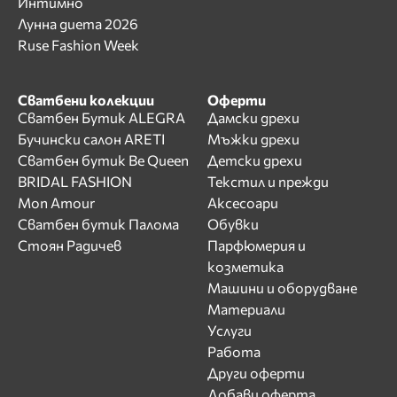
Интимно
Лунна диета 2026
Ruse Fashion Week
Сватбени колекции
Оферти
Сватбен Бутик ALEGRA
Дамски дрехи
Бучински салон ARETI
Мъжки дрехи
Сватбен бутик Be Queen
Детски дрехи
BRIDAL FASHION
Текстил и прежди
Mon Amour
Аксесоари
Сватбен бутик Палома
Обувки
Стоян Радичев
Парфюмерия и
козметика
Машини и оборудване
Материали
Услуги
Работа
Други оферти
Добави оферта