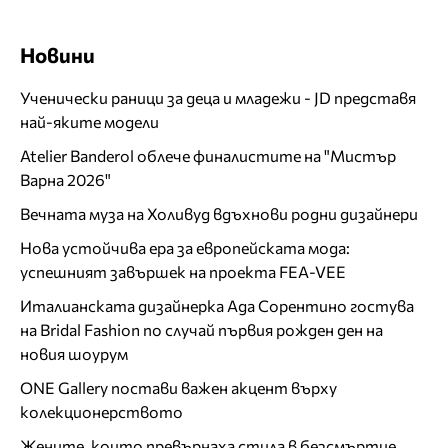
Новини
Ученически раници за деца и младежи - JD представя
най-яките модели
Atelier Banderol облече финалистите на "Мистър
Варна 2026"
Вечната муза на Холивуд вдъхнови родни дизайнери
Нова устойчива ера за европейската мода:
успешният завършек на проекта FEA-VEE
Италианската дизайнерка Ада Сорентино гостува
на Bridal Fashion по случай първия рожден ден на
новия шоурум
ONE Gallery постави важен акцент върху
колекционерството
Жените, които превърнаха стила в безсмъртие