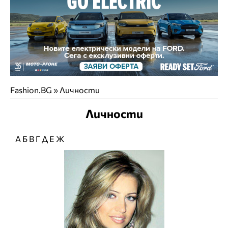
Fashion.BG
»
Личности
Личности
А
Б
В
Г
Д
Е
Ж