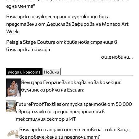
една мечта"
Български и чуждестранни художници бяха
представени от Десислава Зафирова на Monaco Art
Week
Pelagia Stage Couture открива нова страница в
българската мода
още новини...
Мода и красота
Новини
Велизара Георгиева показва нова колекция
булчински рокли на Escuara
FutureProofTextiles отпуска грантове от 50 000
евро за малки и средни предприятия в
текстилния сектор и ИТ
Български сандали от естествена кожа: Защо
все повече жени ги предпочитат?