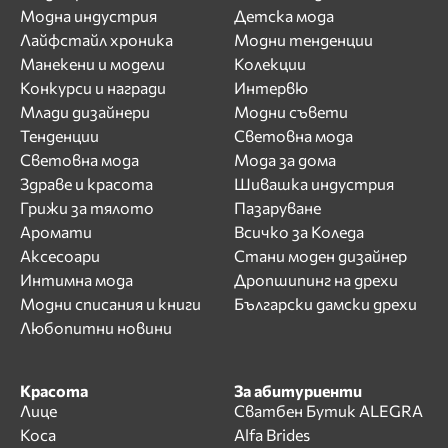
Модна индустрия
Детска мода
Лайфстайл хроника
Модни тенденции
Манекени и модели
Колекции
Конкурси и награди
Интервю
Млади дизайнери
Модни съвети
Тенденции
Световна мода
Световна мода
Мода за дома
Здраве и красота
Шивашка индустрия
Грижи за тялото
Пазаруване
Аромати
Всичко за Коледа
Аксесоари
Стани моден дизайнер
Интимна мода
Дропшипинг на дрехи
Модни списания и книги
Български дамски дрехи
Любопитни новини
Красота
За абитуриенти
Лице
Сватбен Бутик ALEGRA
Коса
Alfa Brides