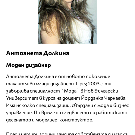
Антоанета Долкина
Моден дизайнер
Антоанета Долкина е от новото поколение
талантливи млади дизайнери. През 2003 г. тя
завършва специалност `Мода` в Нов Български
Университет в курса на доцент Йорданка Чернаева.
Има няколко специализации, свързани с мода и бизнес
управление. По време на следването си работи като
десенатор и моделиер-конструктор.
Преди четири години лансира собствената си марка