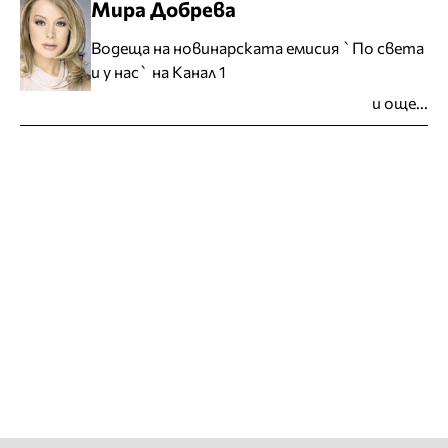
Мира Добрева
Водеща на новинарската емисия `По света
и у нас` на Канал 1
и още...