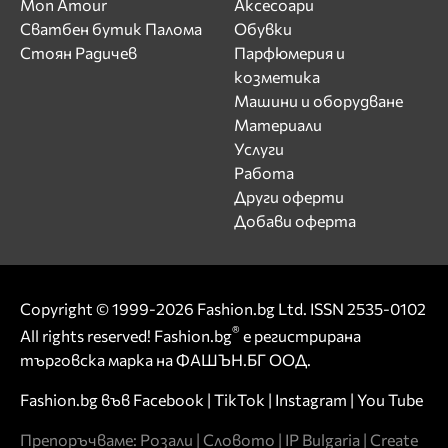
Mon Amour
Аксесоари
Сватбен бутик Палома
Обувки
Стоян Радичев
Парфюмерия и
козметика
Машини и оборудване
Материали
Услуги
Работа
Други оферти
Добави оферта
Copyright © 1999-2026 Fashion.bg Ltd. ISSN 2535-0102
®
All rights reserved! Fashion.bg
е регистрирана
търговска марка на ФАШЪН.БГ ООД.
Fashion.bg във
Facebook
|
TikTok
|
Instagram
|
You Tube
Препоръчваме:
Розали
|
Словото
|
IP Bulgaria
|
Create