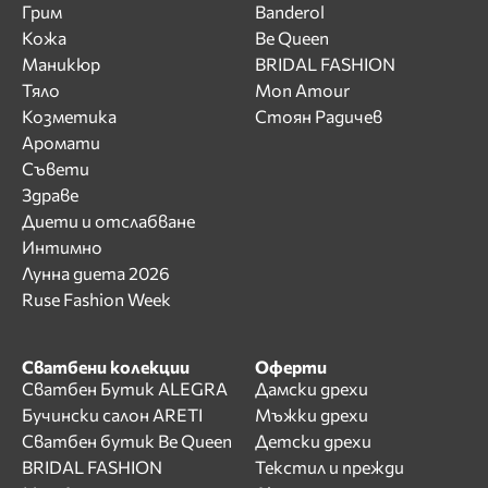
Грим
Banderol
Кожа
Be Queen
Маникюр
BRIDAL FASHION
Тяло
Mon Amour
Козметика
Стоян Радичев
Аромати
Съвети
Здраве
Диети и отслабване
Интимно
Лунна диета 2026
Ruse Fashion Week
Сватбени колекции
Оферти
Сватбен Бутик ALEGRA
Дамски дрехи
Бучински салон ARETI
Мъжки дрехи
Сватбен бутик Be Queen
Детски дрехи
BRIDAL FASHION
Текстил и прежди