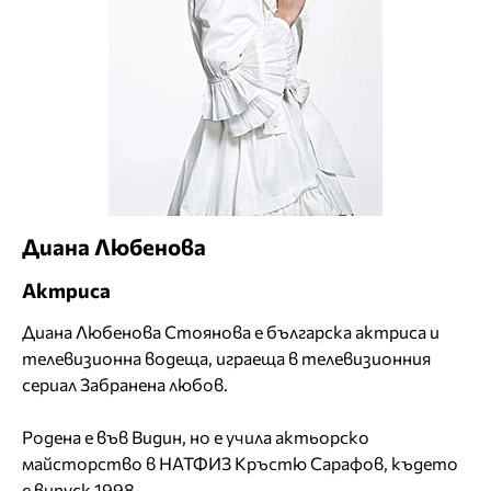
Диана Любенова
Актриса
Диана Любенова Стоянова е българска актриса и
телевизионна водеща, играеща в телевизионния
сериал Забранена любов.
Родена е във Видин, но е учила актьорско
майсторство в НАТФИЗ Кръстю Сарафов, където
е випуск 1998.