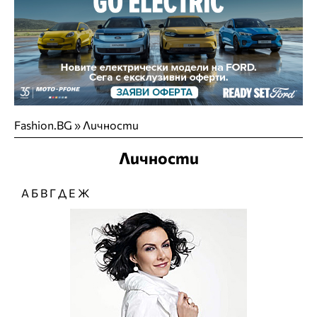
Fashion.BG
»
Личности
Личности
А
Б
В
Г
Д
Е
Ж