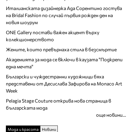
Италианската дизайнерка Ада Сорентино гостува
на Bridal Fashion по случай първия рожден ден на
новия шоурум
ONE Gallery постави важен акцент върху
колекционерството
Жените, които превърнаха стила в безсмъртие
Академията за мода се включи в каузата "Подкрепи
една мечта"
Български и чуждестранни художници бяха
представени от Десислава Зафирова на Monaco Art
Week
Pelagia Stage Couture открива нова страница в
българската мода
още новини...
Мода и красота
Новини