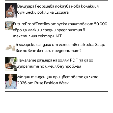
Велизара Георгиева показва нова колекция
булчински рокли на Escuara
FutureProofTextiles отпуска грантове от 50 000
евро за малки и средни предприятия в
текстилния сектор и ИТ
Български сандали от естествена кожа: Защо
все повече жени ги предпочитат?
Намалете размера на голям PDF, за да го
изпратите по имейл без проблем
Модни тенденции при цветовете за лято
2026 от Ruse Fashion Week