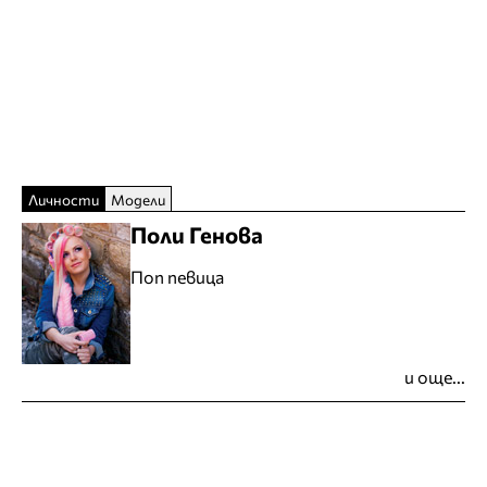
Личности
Модели
Поли Генова
Поп певица
и още...