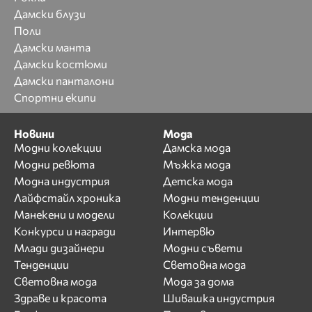
Дамски блузи
Поли
Дамски манта
Дамски костюми
Дамски панталони
Спортни екипи
Новини
Мода
Модни колекции
Дамска мода
Модни ревюта
Мъжка мода
Модна индустрия
Детска мода
Лайфстайл хроника
Модни тенденции
Манекени и модели
Колекции
Конкурси и награди
Интервю
Млади дизайнери
Модни съвети
Тенденции
Световна мода
Световна мода
Мода за дома
Здраве и красота
Шивашка индустрия