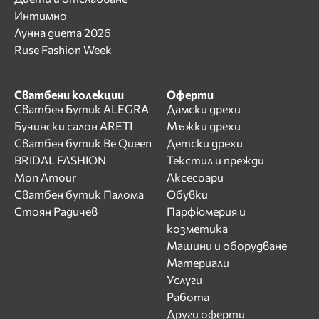
Интимно
Лунна диета 2026
Ruse Fashion Week
Сватбени колекции
Оферти
Сватбен Бутик ALEGRA
Дамски дрехи
Бучински салон ARETI
Мъжки дрехи
Сватбен бутик Be Queen
Детски дрехи
BRIDAL FASHION
Текстил и прежди
Mon Amour
Аксесоари
Сватбен бутик Палома
Обувки
Стоян Радичев
Парфюмерия и
козметика
Машини и оборудване
Материали
Услуги
Работа
Други оферти