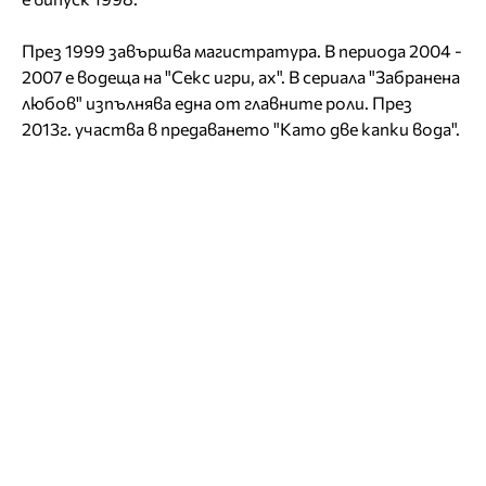
През 1999 завършва магистратура. В периода 2004 -
2007 е водеща на "Секс игри, ах". В сериала "Забранена
любов" изпълнява една от главните роли. През
2013г. участва в предаването "Като две капки вода".