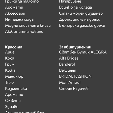
Грижи за тялото
Пазаруване
Аромати
Всичко за Коледа
Аксесоари
Стани моден дизайнер
Интимна мода
Дропшипинг на дрехи
Модни списания и книги
Български дамски дрехи
Любопитни новини
Красота
За абитуриенти
Лице
Сватбен Бутик ALEGRA
Коса
Alfa Brides
Грим
Banderol
Кожа
Be Queen
Маникюр
BRIDAL FASHION
Тяло
Mon Amour
Козметика
Стоян Радичев
Аромати
Съвети
Здраве
Диети и отслабване