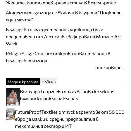
Жените, които превърнаха стила в безсмъртие
Академията за мода се включи в каузата "Подкрепи
една мечта"
Български и чуждестранни художници бяха
представени от Десислава Зафирова на Monaco Art
Week
Pelagia Stage Couture открива нова страница в
българската мода
още новини...
Мода и красота
Новини
Велизара Георгиева показва нова колекция
булчински рокли на Escuara
FutureProofTextiles отпуска грантове от 50 000
евро за малки и средни предприятия в
текстилния сектор и ИТ