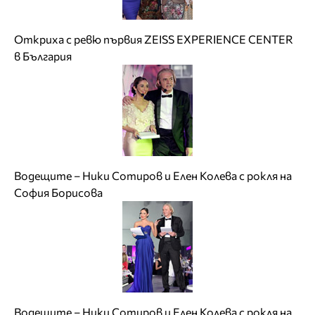
Откриха с ревю първия ZEISS EXPERIENCE CENTER
в България
Водещите – Ники Сотиров и Елен Колева с рокля на
София Борисова
Водещите – Ники Сотиров и Елен Колева с рокля на