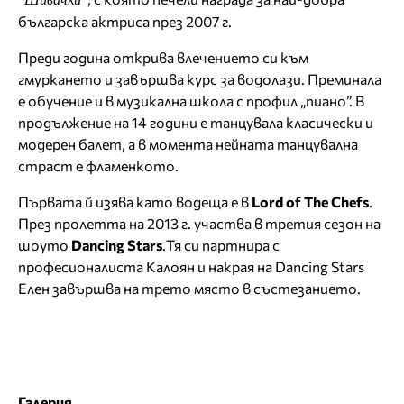
българска актриса през 2007 г.
Преди година открива влечението си към
гмуркането и завършва курс за водолази. Преминала
е обучение и в музикална школа с профил „пиано”. В
продължение на 14 години е танцувала класически и
модерен балет, а в момента нейната танцувална
страст е фламенкото.
Първата й изява като водеща е в
Lord of The Chefs
.
През пролетта на 2013 г. участва в третия сезон на
шоуто
Dancing Stars
.Тя си партнира с
професионалиста Калоян и накрая на Dancing Stars
Елен завършва на трето място в състезанието.
Галерия