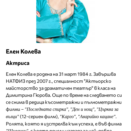
Елен Колева
Актриса
Елен Колева е родена на 31 март 1984 г. Завършва
НАТФИЗ през 2007 г., специалност "Актьорско
майсторство за драматичен театър" в класа на
Димитрина Гюрова. Още по време на следването си
се снима в редица късометражни и пълнометражни
филми –
,
,
"Последната спирка"
"Ден и нощ"
"Църква за
(12-сериен филм),
,
.
вълци"
"Карго"
"Аварийно кацане"
Ролята, която я изстрелва към успеха, е във филма
, с която печели награда за най-добра
"Шивачки"