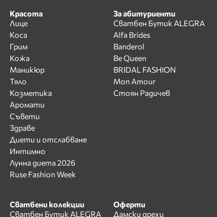
Красота
За абитуриенти
Лице
Сватбен Бутик ALEGRA
Коса
Alfa Brides
Грим
Banderol
Кожа
Be Queen
Маникюр
BRIDAL FASHION
Тяло
Mon Amour
Козметика
Стоян Радичев
Аромати
Съвети
Здраве
Диети и отслабване
Интимно
Лунна диета 2026
Ruse Fashion Week
Сватбени колекции
Оферти
Сватбен Бутик ALEGRA
Дамски дрехи