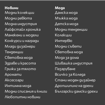
Новини
Мода
Модни колекции
Дамска мода
Модни ревюта
Мъжка мода
Модна индустрия
Детска мода
Лайфстайл хроника
Модни тенденции
Манекени и модели
Колекции
Конкурси и награди
Интервю
Млади дизайнери
Модни съвети
Тенденции
Световна мода
Световна мода
Мода за дома
Здраве и красота
Шивашка индустрия
Грижи за тялото
Пазаруване
Аромати
Всичко за Коледа
Аксесоари
Стани моден дизайнер
Интимна мода
Дропшипинг на дрехи
Модни списания и книги
Български дамски дрехи
Любопитни новини