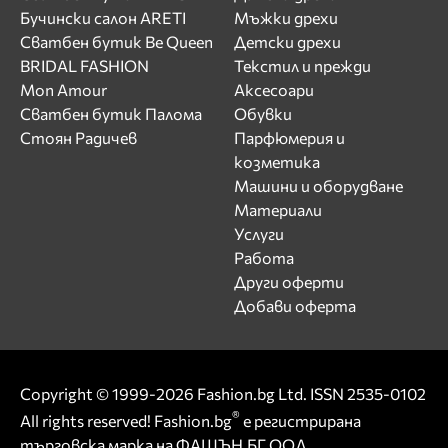
Бучински салон ARETI
Мъжки дрехи
Сватбен бутик Be Queen
Детски дрехи
BRIDAL FASHION
Текстил и прежди
Mon Amour
Аксесоари
Сватбен бутик Палома
Обувки
Стоян Радичев
Парфюмерия и
козметика
Машини и оборудване
Материали
Услуги
Работа
Други оферти
Добави оферта
Copyright © 1999-2026 Fashion.bg Ltd. ISSN 2535-0102
®
All rights reserved! Fashion.bg
е регистрирана
търговска марка на ФАШЪН.БГ ООД.