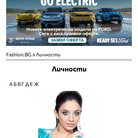
Fashion.BG
»
Личности
Личности
А
Б
В
Г
Д
Е
Ж