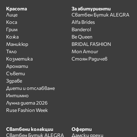
Красота
За абитуриенти
Лице
Сватбен Бутик ALEGRA
Коса
Alfa Brides
Грим
Banderol
Кожа
Be Queen
Маникюр
BRIDAL FASHION
Тяло
Mon Amour
Козметика
Стоян Радичев
Аромати
Съвети
Здраве
Диети и отслабване
Интимно
Лунна диета 2026
Ruse Fashion Week
Сватбени колекции
Оферти
Сватбен Бутик ALEGRA
Дамски дрехи