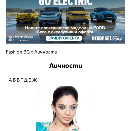
Fashion.BG
»
Личности
Личности
А
Б
В
Г
Д
Е
Ж