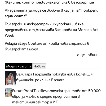
Жените, които превърнаха стила в безсмъртие
Академията за мода се включи в каузата "Подкрепи
една мечта"
Български и чуждестранни художници бяха
представени от Десислава Зафирова на Monaco Art
Week
Pelagia Stage Couture открива нова страница в
българската мода
още новини...
Мода и красота
Новини
Велизара Георгиева показва нова колекция
булчински рокли на Escuara
FutureProofTextiles отпуска грантове от 50 000
евро за малки и средни предприятия в
текстилния сектор и ИТ