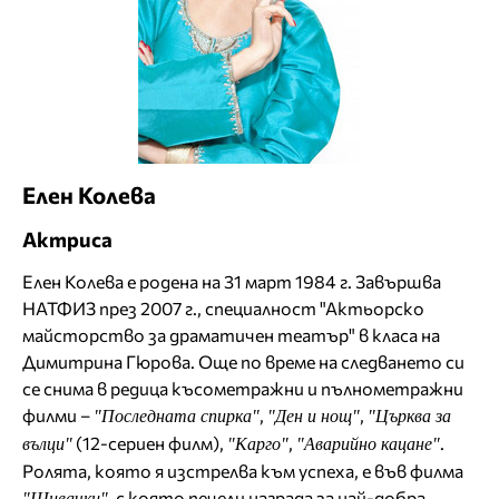
Елен Колева
Актриса
Елен Колева е родена на 31 март 1984 г. Завършва
НАТФИЗ през 2007 г., специалност "Актьорско
майсторство за драматичен театър" в класа на
Димитрина Гюрова. Още по време на следването си
се снима в редица късометражни и пълнометражни
филми –
,
,
"Последната спирка"
"Ден и нощ"
"Църква за
(12-сериен филм),
,
.
вълци"
"Карго"
"Аварийно кацане"
Ролята, която я изстрелва към успеха, е във филма
, с която печели награда за най-добра
"Шивачки"