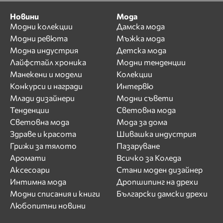
Новини
Мода
Модни колекции
Дамска мода
Модни ревюта
Мъжка мода
Модна индустрия
Детска мода
Лайфстайл хроника
Модни тенденции
Манекени и модели
Колекции
Конкурси и награди
Интервю
Млади дизайнери
Модни съвети
Тенденции
Световна мода
Световна мода
Мода за дома
Здраве и красота
Шивашка индустрия
Грижи за тялото
Пазаруване
Аромати
Всичко за Коледа
Аксесоари
Стани моден дизайнер
Интимна мода
Дропшипинг на дрехи
Модни списания и книги
Български дамски дрехи
Любопитни новини