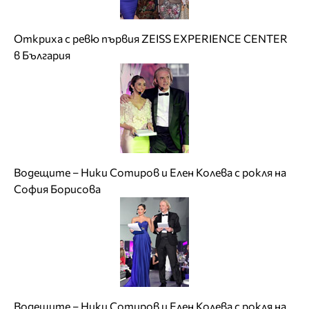
Откриха с ревю първия ZEISS EXPERIENCE CENTER
в България
Водещите – Ники Сотиров и Елен Колева с рокля на
София Борисова
Водещите – Ники Сотиров и Елен Колева с рокля на