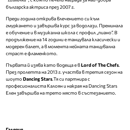
българска актриса през 2007 г.
Преди година открива влечението си към
гмуркането и завършва курс за водолази. Преминала
е обучение и в музикална школа с профил „пиано”. В
продължение на 14 години е танцувала класически и
модерен балет, а в момента нейната танцувална
страст е фламенкото.
Първата й изява като водеща е в
Lord of The Chefs
.
През пролетта на 2013 г. участва в третия сезон на
шоуто
Dancing Stars
.Тя си партнира с
професионалиста Калоян и накрая на Dancing Stars
Елен завършва на трето място в състезанието.
Галерия