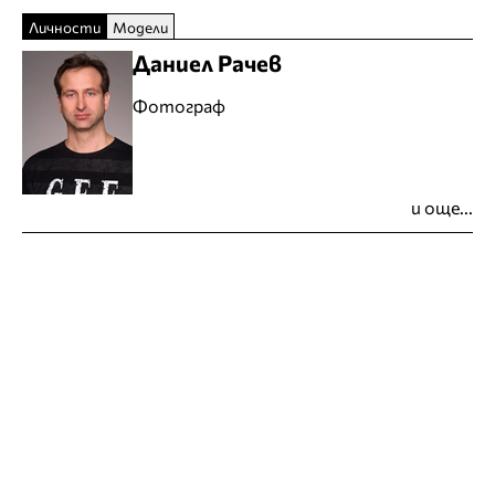
Личности
Модели
Даниел Рачев
Фотограф
и още...