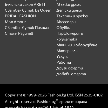
Бучински салон ARETI
Мъжки дрехи
Сватбен бутик Be Queen
Детски дрехи
BRIDAL FASHION
Текстил и прежди
Mon Amour
Аксесоари
Сватбен бутик Палома
Обувки
Стоян Радичев
Парфюмерия и
козметика
Машини и оборудване
Материали
Услуги
Работа
Други оферти
Добави оферта
Copyright © 1999-2026 Fashion.bg Ltd. ISSN 2535-0102
®
All rights reserved! Fashion.bg
е регистрирана
търговска марка на ФАШЪН.БГ ООД.