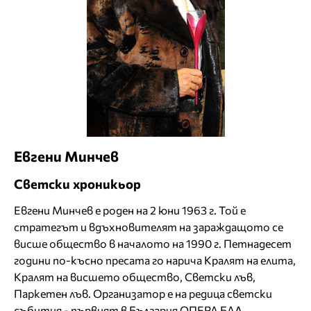
Евгени Минчев
Светски хроникьор
Евгени Минчев е роден на 2 юни 1963 г. Той е
стратегът и вдъхновителят на зараждащото се
висше общество в началото на 1990 г. Петнадесет
години по-късно пресата го нарича Кралят на елита,
Кралят на висшето общество, Светски лъв,
Паркетен лъв. Организатор е на редица светски
събития - първият в България ОПЕРА БАЛ,