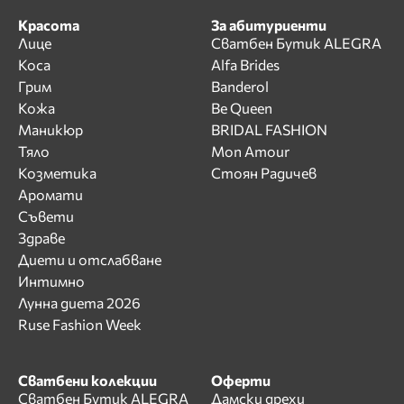
Красота
За абитуриенти
Лице
Сватбен Бутик ALEGRA
Коса
Alfa Brides
Грим
Banderol
Кожа
Be Queen
Маникюр
BRIDAL FASHION
Тяло
Mon Amour
Козметика
Стоян Радичев
Аромати
Съвети
Здраве
Диети и отслабване
Интимно
Лунна диета 2026
Ruse Fashion Week
Сватбени колекции
Оферти
Сватбен Бутик ALEGRA
Дамски дрехи