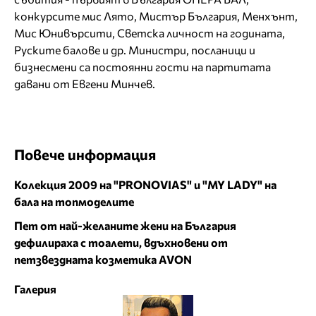
конкурсите мис Лято, Мистър България, Менхънт,
Мис Юнивърсити, Светска личност на годината,
Руските балове и др. Министри, посланици и
бизнесмени са постоянни гости на партитата
давани от Евгени Минчев.
Повече информация
Колекция 2009 на "PRONOVIAS" и "MY LADY" на
бала на топмоделите
Пет от най-желаните жени на България
дефилираха с тоалети, вдъхновени от
петзвездната козметика AVON
Галерия