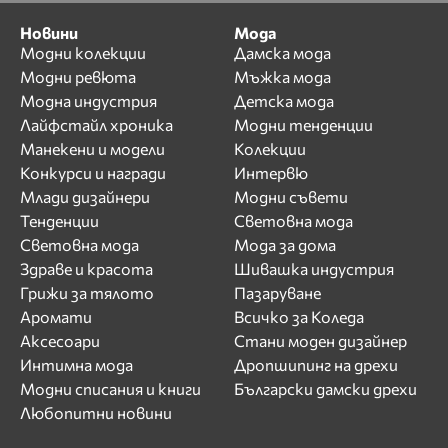
Новини
Мода
Модни колекции
Дамска мода
Модни ревюта
Мъжка мода
Модна индустрия
Детска мода
Лайфстайл хроника
Модни тенденции
Манекени и модели
Колекции
Конкурси и награди
Интервю
Млади дизайнери
Модни съвети
Тенденции
Световна мода
Световна мода
Мода за дома
Здраве и красота
Шивашка индустрия
Грижи за тялото
Пазаруване
Аромати
Всичко за Коледа
Аксесоари
Стани моден дизайнер
Интимна мода
Дропшипинг на дрехи
Модни списания и книги
Български дамски дрехи
Любопитни новини