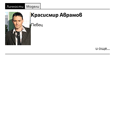
Личности
Модели
Красисмир Аврамов
Певец
и още...