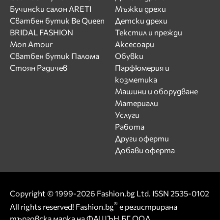
Бучински салон ARETI
Мъжки дрехи
Сватбен бутик Be Queen
Детски дрехи
BRIDAL FASHION
Текстил и прежди
Mon Amour
Аксесоари
Сватбен бутик Палома
Обувки
Стоян Радичев
Парфюмерия и
козметика
Машини и оборудване
Материали
Услуги
Работа
Други оферти
Добави оферта
Copyright © 1999-2026 Fashion.bg Ltd. ISSN 2535-0102
®
All rights reserved! Fashion.bg
е регистрирана
търговска марка на ФАШЪН.БГ ООД.