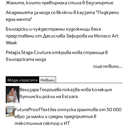
Жените, които превърнаха стила в безсмъртие
Академията за мода се включи в каузата "Подкрепи
една мечта"
Български и чуждестранни художници бяха
представени от Десислава Зафирова на Monaco Art
Week
Pelagia Stage Couture открива нова страница в
българската мода
още новини...
Мода и красота
Новини
Велизара Георгиева показва нова колекция
булчински рокли на Escuara
FutureProofTextiles отпуска грантове от 50 000
евро за малки и средни предприятия в
текстилния сектор и ИТ