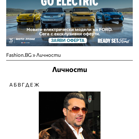
Fashion.BG
»
Личности
Личности
А
Б
В
Г
Д
Е
Ж