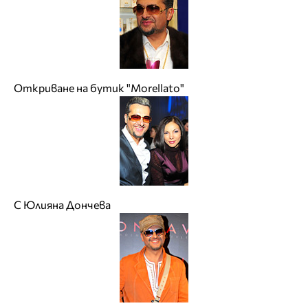
Откриване на бутик "Morellato"
С Юлияна Дончева