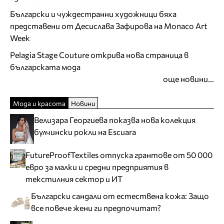
Български и чуждестранни художници бяха
представени от Десислава Зафирова на Monaco Art
Week
Pelagia Stage Couture открива нова страница в
българската мода
още новини...
Мода и красота
Новини
Велизара Георгиева показва нова колекция
булчински рокли на Escuara
FutureProofTextiles отпуска грантове от 50 000
евро за малки и средни предприятия в
текстилния сектор и ИТ
Български сандали от естествена кожа: Защо
все повече жени ги предпочитат?