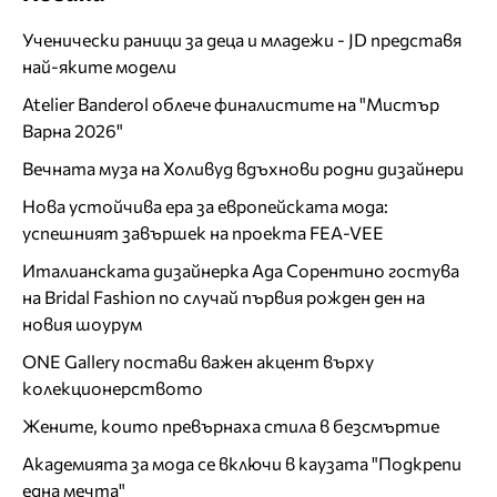
Ученически раници за деца и младежи - JD представя
най-яките модели
Atelier Banderol облече финалистите на "Мистър
Варна 2026"
Вечната муза на Холивуд вдъхнови родни дизайнери
Нова устойчива ера за европейската мода:
успешният завършек на проекта FEA-VEE
Италианската дизайнерка Ада Сорентино гостува
на Bridal Fashion по случай първия рожден ден на
новия шоурум
ONE Gallery постави важен акцент върху
колекционерството
Жените, които превърнаха стила в безсмъртие
Академията за мода се включи в каузата "Подкрепи
една мечта"