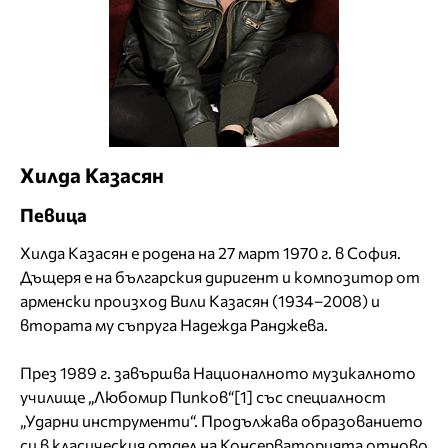
Хилда Казасян
Певица
Хилда Казасян е родена на 27 март 1970 г. в София.
Дъщеря е на българския диригент и композитор от
арменски произход Вили Казасян (1934–2008) и
втората му съпруга Надежда Ранджева.
През 1989 г. завършва Националното музикалното
училище „Любомир Пипков“[1] със специалност
„Ударни инструменти“. Продължава образованието
си в класическия отдел на Консерваторията отново