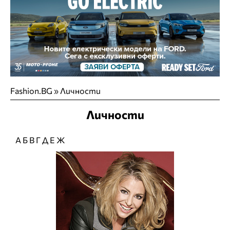
Fashion.BG
»
Личности
Личности
А
Б
В
Г
Д
Е
Ж