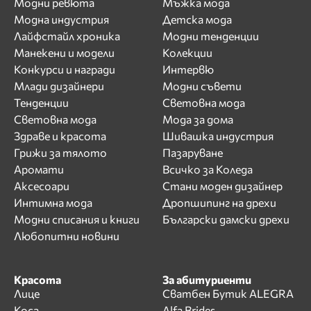
Модни ревюта
Мъжка мода
Модна индустрия
Детска мода
Лайфстайл хроника
Модни тенденции
Манекени и модели
Колекции
Конкурси и награди
Интервю
Млади дизайнери
Модни съвети
Тенденции
Световна мода
Световна мода
Мода за дома
Здраве и красота
Шивашка индустрия
Грижи за тялото
Пазаруване
Аромати
Всичко за Коледа
Аксесоари
Стани моден дизайнер
Интимна мода
Дропшипинг на дрехи
Модни списания и книги
Български дамски дрехи
Любопитни новини
Красота
За абитуриенти
Лице
Сватбен Бутик ALEGRA
Коса
Alfa Brides