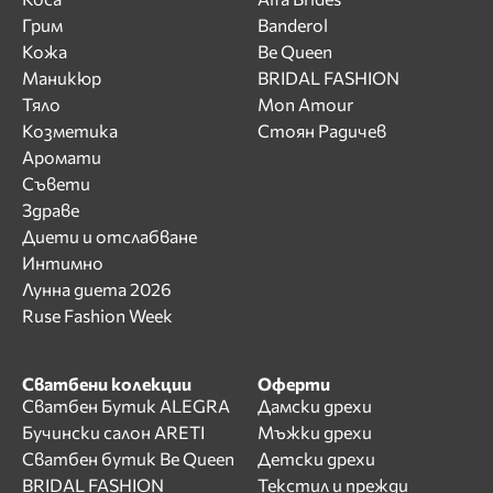
Грим
Banderol
Кожа
Be Queen
Маникюр
BRIDAL FASHION
Тяло
Mon Amour
Козметика
Стоян Радичев
Аромати
Съвети
Здраве
Диети и отслабване
Интимно
Лунна диета 2026
Ruse Fashion Week
Сватбени колекции
Оферти
Сватбен Бутик ALEGRA
Дамски дрехи
Бучински салон ARETI
Мъжки дрехи
Сватбен бутик Be Queen
Детски дрехи
BRIDAL FASHION
Текстил и прежди