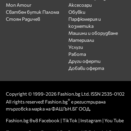
Mon Amour
Аксесоари
Сватбен бутик Палома
Обувки
Стоян Радичев
Парфюмерия и
козметика
Машини и оборудване
Материали
Услуги
Работа
Други оферти
Добави оферта
Copyright © 1999-2026 Fashion.bg Ltd. ISSN 2535-0102
®
All rights reserved! Fashion.bg
е регистрирана
търговска марка на ФАШЪН.БГ ООД.
Fashion.bg във
Facebook
|
TikTok
|
Instagram
|
You Tube