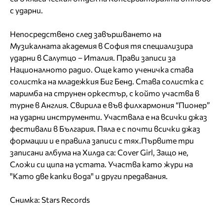
с ударни.
Непосредствено след завършването на
Музикалната академия в София тя специализира
ударни в Салутцо – Италия. Прави записи за
Националното радио. Още като ученичка става
солистка на младежкия Биг Бенд. Става солистка с
маримба на струнен оркестър, с който участва в
турне в Англия. Свирила е във филхармония “Пионер”
на ударни инструменти. Участвала е на всички джаз
фестивали в България. Пяла е с почти всички джаз
формации и е правила записи с тях.Първите три
записани албума на Хилда са: Cover Girl, Защо не,
Сложи си ципа на устата. Участва като жури на
"Като две капки вода" и други предавания.
Снимка: Stars Records