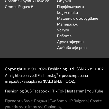
Сватбен бутик Палома
Обувки
Стоян Радичев
Парфюмерия и
козметика
Машини и оборудване
Материали
Услуги
Работа
Други оферти
Добави оферта
Copyright © 1999-2026 Fashion.bg Ltd. ISSN 2535-0102
®
All rights reserved! Fashion.bg
е регистрирана
търговска марка на ФАШЪН.БГ ООД.
Fashion.bg във
Facebook
|
TikTok
|
Instagram
|
You Tube
Препоръчваме:
Розали
|
Словото
|
IP Bulgaria
|
Create
your dress to impress
|
Capino.bg