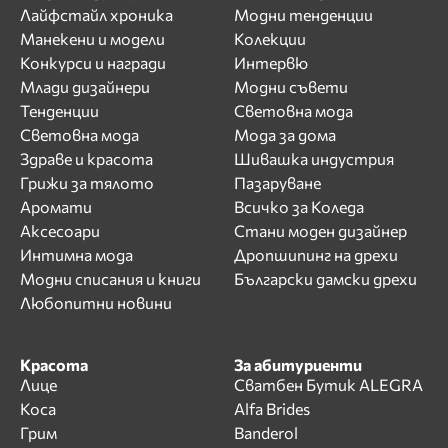
Лайфстайл хроника
Модни тенденции
Манекени и модели
Колекции
Конкурси и награди
Интервю
Млади дизайнери
Модни съвети
Тенденции
Световна мода
Световна мода
Мода за дома
Здраве и красота
Шивашка индустрия
Грижи за тялото
Пазаруване
Аромати
Всичко за Коледа
Аксесоари
Стани моден дизайнер
Интимна мода
Дропшипинг на дрехи
Модни списания и книги
Български дамски дрехи
Любопитни новини
Красота
За абитуриенти
Лице
Сватбен Бутик ALEGRA
Коса
Alfa Brides
Грим
Banderol