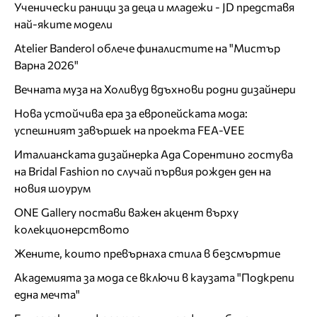
Ученически раници за деца и младежи - JD представя
най-яките модели
Atelier Banderol облече финалистите на "Мистър
Варна 2026"
Вечната муза на Холивуд вдъхнови родни дизайнери
Нова устойчива ера за европейската мода:
успешният завършек на проекта FEA-VEE
Италианската дизайнерка Ада Сорентино гостува
на Bridal Fashion по случай първия рожден ден на
новия шоурум
ONE Gallery постави важен акцент върху
колекционерството
Жените, които превърнаха стила в безсмъртие
Академията за мода се включи в каузата "Подкрепи
една мечта"