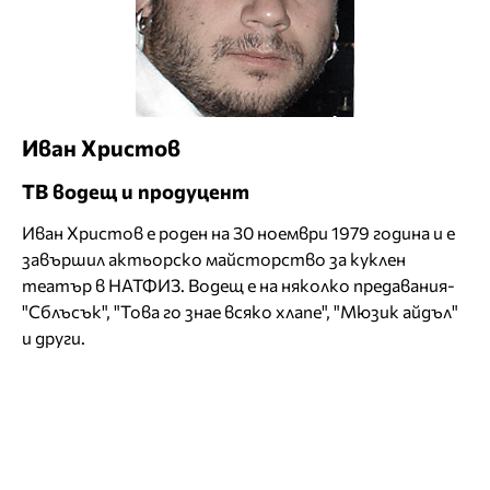
Иван Христов
ТВ водещ и продуцент
Иван Христов е роден на 30 ноември 1979 година и е
завършил актьорско майсторство за куклен
театър в НАТФИЗ. Водещ е на няколко предавания-
"Сблъсък", "Това го знае всяко хлапе", "Мюзик айдъл"
и други.