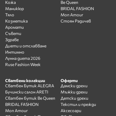
Кожа
Be Queen
Маникюр
BRIDAL FASHION
Тяло
Mon Amour
Козметика
Стоян Радичев
Аромати
Съвети
Здраве
Диети и отслабване
Интимно
Лунна диета 2026
Ruse Fashion Week
Сватбени колекции
Оферти
Сватбен Бутик ALEGRA
Дамски дрехи
Бучински салон ARETI
Мъжки дрехи
Сватбен бутик Be Queen
Детски дрехи
BRIDAL FASHION
Текстил и прежди
Mon Amour
Аксесоари