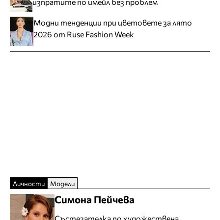
изпратите по имейл без проблем
Модни тенденции при цветовете за лято
2026 от Ruse Fashion Week
Личности
Модели
Симона Пейчева
Състезателка по художествена