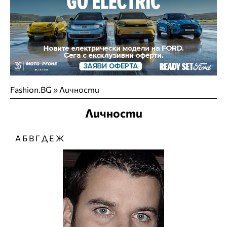
Fashion.BG
»
Личности
Личности
А
Б
В
Г
Д
Е
Ж