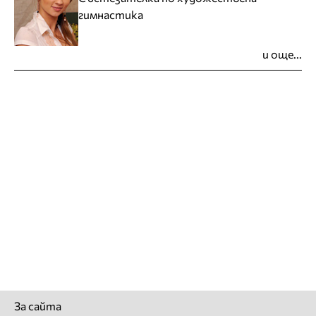
гимнастика
и още...
За сайта