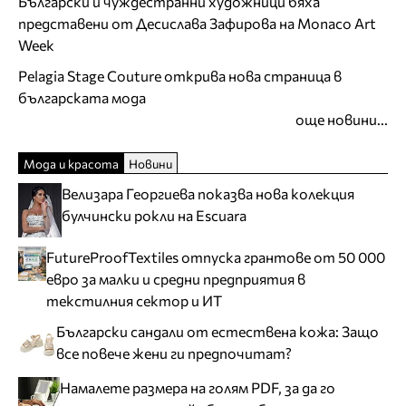
Български и чуждестранни художници бяха
представени от Десислава Зафирова на Monaco Art
Week
Pelagia Stage Couture открива нова страница в
българската мода
още новини...
Мода и красота
Новини
Велизара Георгиева показва нова колекция
булчински рокли на Escuara
FutureProofTextiles отпуска грантове от 50 000
евро за малки и средни предприятия в
текстилния сектор и ИТ
Български сандали от естествена кожа: Защо
все повече жени ги предпочитат?
Намалете размера на голям PDF, за да го