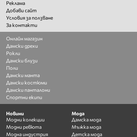
Реклама
Добави сайт
Условия за ползване
За контакти
Онлайн магазин
Дамски дрехи
Рокли
Дамски блузи
Поли
Дамски манта
Дамски костюми
Дамски панталони
Спортни екипи
Новини
Мода
Модни колекции
Дамска мода
Модни ревюта
Мъжка мода
Модна индустрия
Детска мода