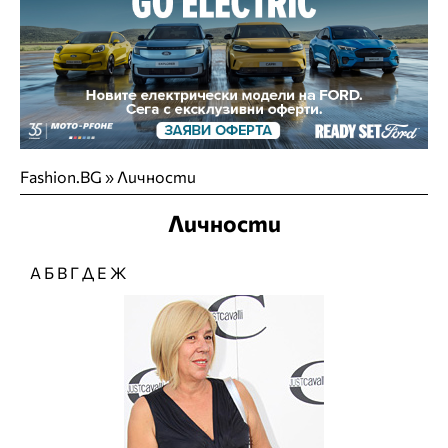
Fashion.BG
»
Личности
Личности
А
Б
В
Г
Д
Е
Ж