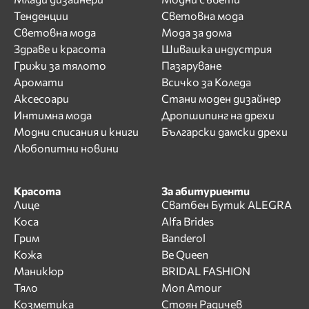
Тенденции
Световна мода
Световна мода
Мода за дома
Здраве и красота
Шивашка индустрия
Грижи за тялото
Пазаруване
Аромати
Всичко за Коледа
Аксесоари
Стани моден дизайнер
Интимна мода
Дропшипинг на дрехи
Модни списания и книги
Български дамски дрехи
Любопитни новини
Красота
За абитуриенти
Лице
Сватбен Бутик ALEGRA
Коса
Alfa Brides
Грим
Banderol
Кожа
Be Queen
Маникюр
BRIDAL FASHION
Тяло
Mon Amour
Козметика
Стоян Радичев