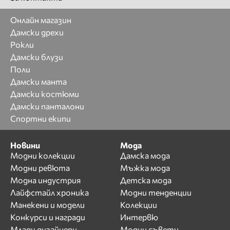
Онлайн магазин
Дамски дрехи
Рокли
Дамски блузи
Поли
Дамски манта
Дамски костюми
Дамски панталони
Спортни екипи
Новини
Мода
Модни колекции
Дамска мода
Модни ревюта
Мъжка мода
Модна индустрия
Детска мода
Лайфстайл хроника
Модни тенденции
Манекени и модели
Колекции
Конкурси и награди
Интервю
Млади дизайнери
Модни съвети