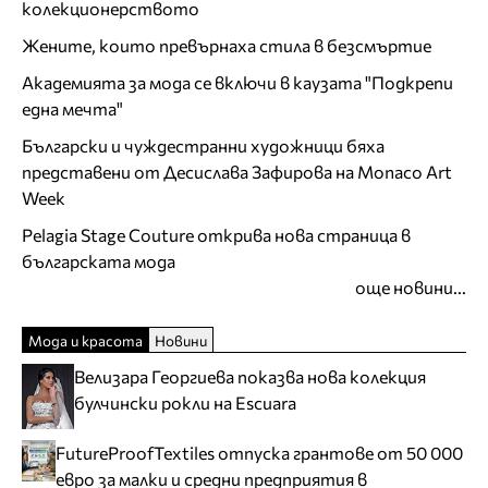
колекционерството
Жените, които превърнаха стила в безсмъртие
Академията за мода се включи в каузата "Подкрепи
една мечта"
Български и чуждестранни художници бяха
представени от Десислава Зафирова на Monaco Art
Week
Pelagia Stage Couture открива нова страница в
българската мода
още новини...
Мода и красота
Новини
Велизара Георгиева показва нова колекция
булчински рокли на Escuara
FutureProofTextiles отпуска грантове от 50 000
евро за малки и средни предприятия в