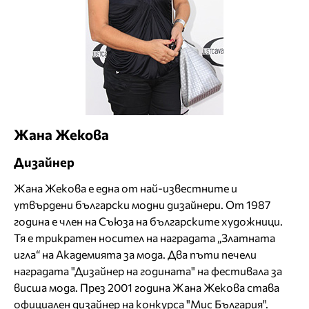
Жана Жекова
Дизайнер
Жана Жекова е една от най-известните и
утвърдени български модни дизайнери. От 1987
година е член на Съюза на българските художници.
Тя е трикратен носител на наградата „Златната
игла“ на Академията за мода. Два пъти печели
наградата "Дизайнер на годината" на фестивала за
висша мода. През 2001 година Жана Жекова става
официален дизайнер на конкурса "Мис България".