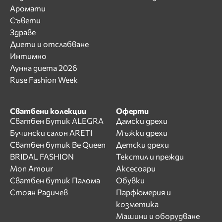
Аромати
Съвети
Здраве
Диети и отслабване
Интимно
Лунна диета 2026
Ruse Fashion Week
Сватбени колекции
Оферти
Сватбен Бутик ALEGRA
Дамски дрехи
Бучински салон ARETI
Мъжки дрехи
Сватбен бутик Be Queen
Детски дрехи
BRIDAL FASHION
Текстил и прежди
Mon Amour
Аксесоари
Сватбен бутик Палома
Обувки
Стоян Радичев
Парфюмерия и
козметика
Машини и оборудване