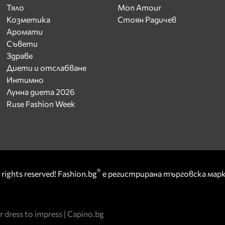
Тяло
Mon Amour
Козметика
Стоян Радичев
Аромати
Съвети
Здраве
Диети и отслабване
Интимно
Лунна диета 2026
Ruse Fashion Week
®
rights reserved! Fashion.bg
е регистрирана търговска ма
r dress to impress
|
Capino.bg