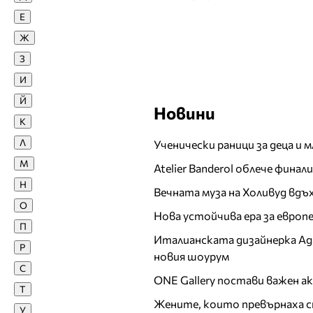
Е
Гала
Ж
Галена
З
Галина Денчева
Галя
И
Георги Милчев - Годжи
Й
Новини
Гери от Огледала
К
Глория
Л
Ученически раници за деца и 
Григор Димитров
М
Atelier Banderol облече фина
Д
Н
Вечната муза на Холивуд вдъ
Даниел Рачев
О
Нова устойчива ера за евро
Дара
П
Италианската дизайнерка Ада 
Деси Тенекеджиева
Р
новия шоурум
Десислава (DESS)
С
Десислава Банова
ONE Gallery постави важен 
Т
Диана Любенова
Жените, които превърнаха с
У