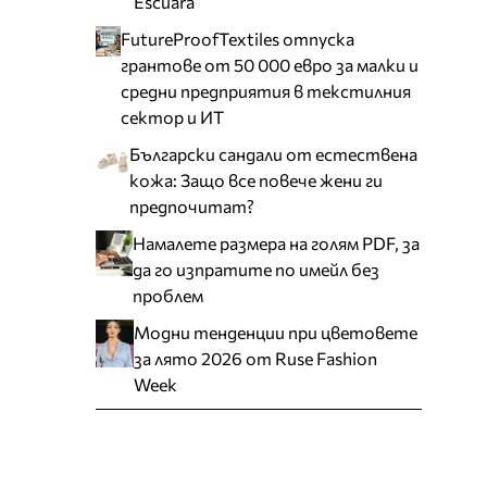
Escuara
FutureProofTextiles отпуска
грантове от 50 000 евро за малки и
средни предприятия в текстилния
сектор и ИТ
Български сандали от естествена
кожа: Защо все повече жени ги
предпочитат?
Намалете размера на голям PDF, за
да го изпратите по имейл без
проблем
Модни тенденции при цветовете
за лято 2026 от Ruse Fashion
Week