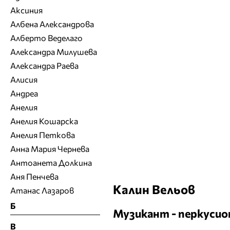
Аксиния
Албена Александрова
Алберто Веделаго
Александра Милушева
Александра Раева
Алисия
Андреа
Анелия
Анелия Кошарска
Анелия Петкова
Анна Мария Чернева
Антоанета Долкина
Аня Пенчева
Калин Вельов
Атанас Лазаров
Б
Музикант - перкуси
В