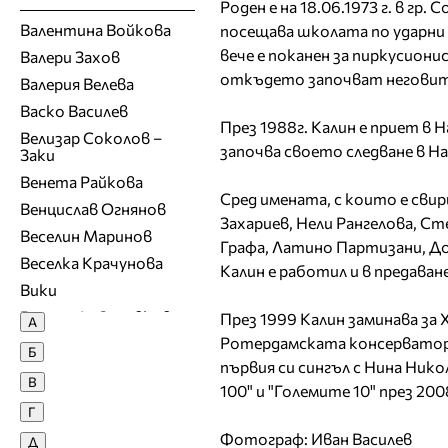
Роден е на 18.06.1973 г. в гр
Валентина Войкова
посещава школата по ударни 
вече е поканен за пиркусион
Валери Захов
откъдето започват неговите
Валерия Велева
Васко Василев
През 1988г. Калин е приет в
Велизар Соколов –
започва своето следване в Н
Заки
Венета Райкова
Сред имената, с които е сви
Венцислав Огнянов
Захариев, Нели Рангелова, С
Веселин Маринов
Графа, Латино Партизани, До
Веселка Крачунова
Калин е работил и в предава
Вики
Виргини\я Здравкова
През 1999 Калин заминава за 
А
Ротердамската консерватория
Владимир Ампов -
Б
Графа
първия си сингъл с Нина Никол
В
Владимир Карамазов
100" и "Големите 10" през 200
Г
Вяра Георгиева
Фотограф: Иван Василев
Д
Г