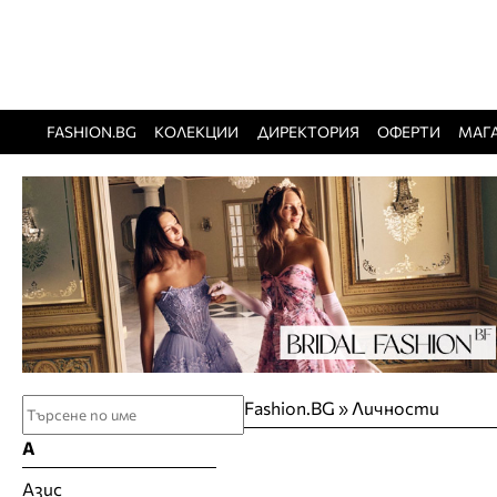
FASHION.BG
КОЛЕКЦИИ
ДИРЕКТОРИЯ
ОФЕРТИ
МАГ
Fashion.BG
»
Личности
А
Азис