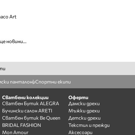
aco Art
ще новини...
ти
ски панталони
Спортни екипи
Сватбени колекции
Оферти
Сватбен Бутик ALEGRA
Дамски дрехи
Бучински салон ARETI
Мъжки дрехи
Сватбен бутик Be Queen
Детски дрехи
BRIDAL FASHION
Текстил и прежди
Mon Amour
Аксесоари