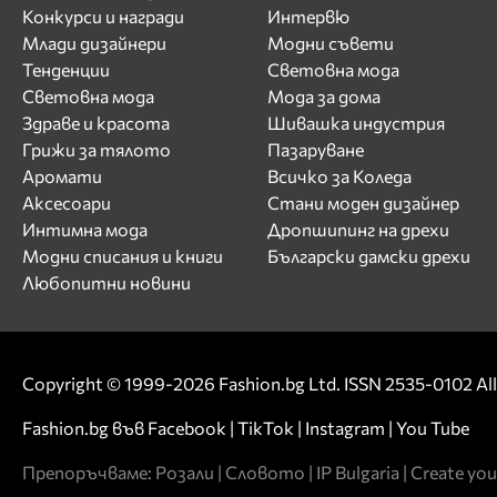
Жана Жекова
Конкурси и награди
Интервю
Млади дизайнери
Модни съвети
З
Тенденции
Световна мода
И
Световна мода
Мода за дома
Здраве и красота
Шивашка индустрия
Ива Екимова
Грижи за тялото
Пазаруване
Иван Христов
Аромати
Всичко за Коледа
Ирина Флорин
Аксесоари
Стани моден дизайнер
Й
Интимна мода
Дропшипинг на дрехи
Модни списания и книги
Български дамски дрехи
К
Любопитни новини
Кали
Калин Вельов
Камелия
Copyright © 1999-2026 Fashion.bg Ltd. ISSN 2535-0102 All 
Камелия Тодорова
Fashion.bg във
Facebook
|
TikTok
|
Instagram
|
You Tube
Катя от дует Ритон
Койна Русева
Препоръчваме:
Розали
|
Словото
|
IP Bulgaria
|
Create you
Красимир Радков