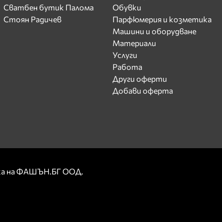
Сватбен бутик Палома
Обувки
Стоян Радичев
Парфюмерия и козметика
Машини и оборудване
Материали
Услуги
Работа
Други оферти
Добави оферта
рка на ФАШЪН.БГ ООД.