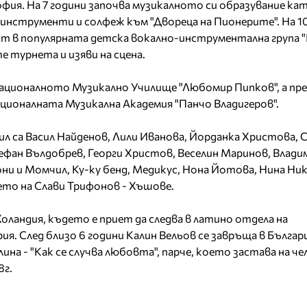
. София. На 7 години започва музикалното си образувание ка
инструменти и солфеж към "Двореца на Пионерите". На 1
ист в популярната детска вокално-инструментална група
 турнета и изяви на сцена.
 Националното Музикално Училище "Любомир Пипков", а пре
ационалната Музикална Академия "Панчо Владигеров".
рил са Васил Найденов, Лили Иванова, Йорданка Христова,
тефан Вълдобрев, Георги Христов, Веселин Маринов, Влад
ни и Момчил, Ку-ку бенд, Медикус, Нона Йотова, Нина Ник
нето на Слави Трифонов - Хъшове.
Холандия, където е приет да следва в латино отдела на
. След близо 6 години Калин Вельов се завръща в Българи
ина - "Как се случва любовта", парче, което застава на чел
8г.