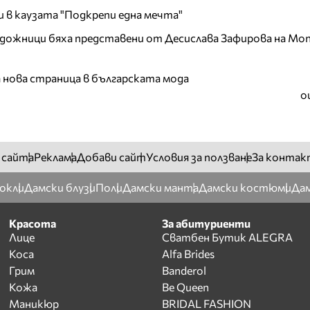
и в каузата "Подкрепи една мечта"
дожници бяха представени от Десислава Зафирова на Mon
а нова страница в българската мода
о
 сайта
Реклама
Добави сайт
Условия за ползване
За контак
окли
Дамски блузи
Поли
Дамски манта
Дамски костюми
Дам
Красота
За абитуриенти
Лице
Сватбен Бутик ALEGRA
Коса
Alfa Brides
Грим
Banderol
Кожа
Be Queen
Маникюр
BRIDAL FASHION