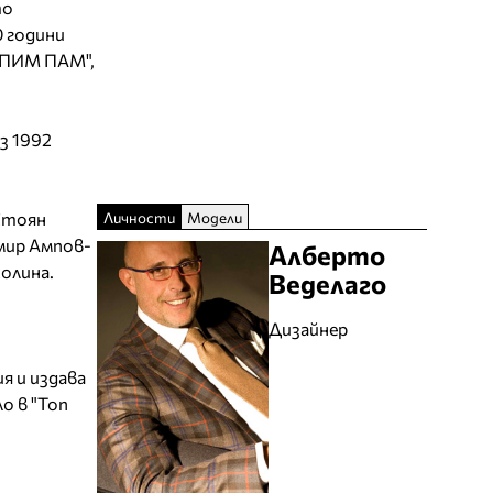
то
0 години
 "ПИМ ПАМ",
з 1992
Личности
Модели
 Стоян
имир Ампов-
Алберто
олина.
Веделаго
Дизайнер
я и издава
о в "Топ