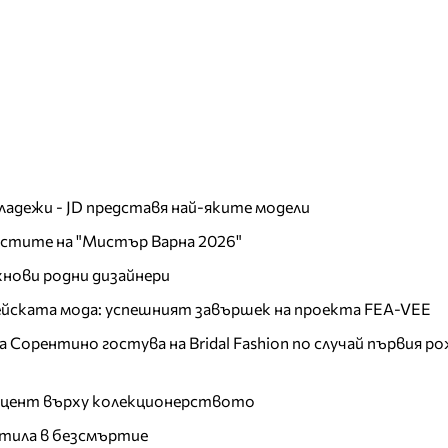
младежи - JD представя най-яките модели
листите на "Мистър Варна 2026"
хнови родни дизайнери
пейската мода: успешният завършек на проекта FEA-VEE
Сорентино гостува на Bridal Fashion по случай първия ро
акцент върху колекционерството
тила в безсмъртие