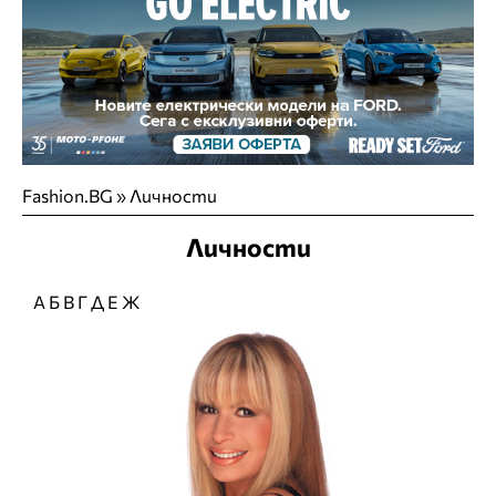
Fashion.BG
»
Личности
Личности
А
Б
В
Г
Д
Е
Ж