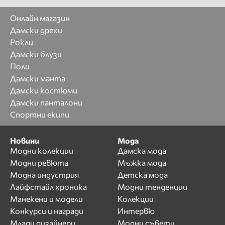
Онлайн магазин
Дамски дрехи
Рокли
Дамски блузи
Поли
Дамски манта
Дамски костюми
Дамски панталони
Спортни екипи
Новини
Мода
Модни колекции
Дамска мода
Модни ревюта
Мъжка мода
Модна индустрия
Детска мода
Лайфстайл хроника
Модни тенденции
Манекени и модели
Колекции
Конкурси и награди
Интервю
Млади дизайнери
Модни съвети