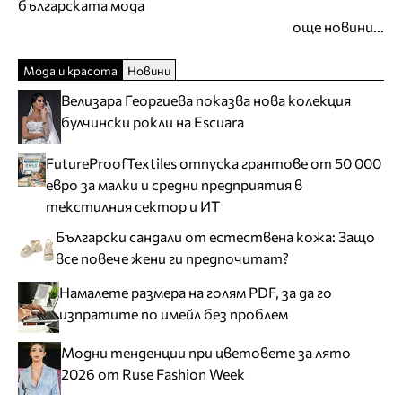
българската мода
още новини...
Мода и красота
Новини
Велизара Георгиева показва нова колекция
булчински рокли на Escuara
FutureProofTextiles отпуска грантове от 50 000
евро за малки и средни предприятия в
текстилния сектор и ИТ
Български сандали от естествена кожа: Защо
все повече жени ги предпочитат?
Намалете размера на голям PDF, за да го
изпратите по имейл без проблем
Модни тенденции при цветовете за лято
2026 от Ruse Fashion Week