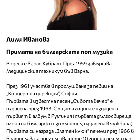
Лили Иванова
Примата на българската поп музика
Родена е в град Кубрат. През 1959 завършва
Медицинския техникум във Варна.
През 1961 участва в прослушване за певци на
„Концертна дирекция“, София.
Първата й известна песен „Събота вечер“ е
издадена през 1963. Същата година е издаден и
първият й албум в Румъния (първата дългосвиреща
плоча на български изпълнител, издадена в чужбина).
Първата си награда „Златен ключ“ печели през 1966 в
Братислава, а през следващите 10 години печели над