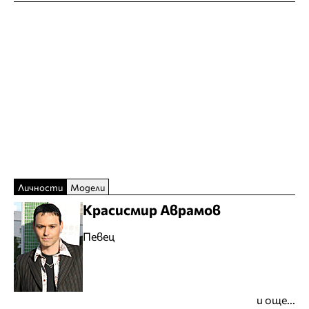
Личности
Модели
Красисмир Аврамов
Певец
и още...