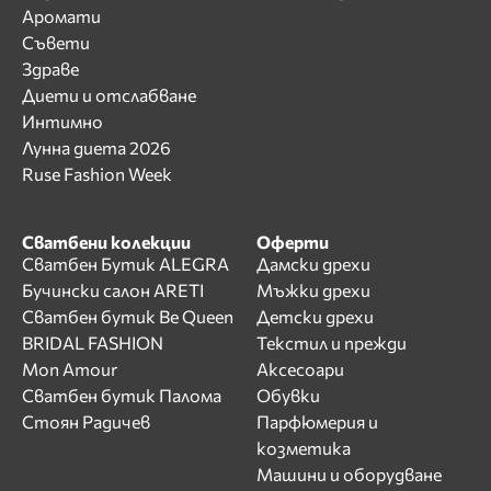
Аромати
Съвети
Здраве
Диети и отслабване
Интимно
Лунна диета 2026
Ruse Fashion Week
Сватбени колекции
Оферти
Сватбен Бутик ALEGRA
Дамски дрехи
Бучински салон ARETI
Мъжки дрехи
Сватбен бутик Be Queen
Детски дрехи
BRIDAL FASHION
Текстил и прежди
Mon Amour
Аксесоари
Сватбен бутик Палома
Обувки
Стоян Радичев
Парфюмерия и
козметика
Машини и оборудване