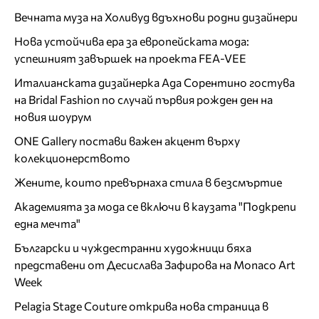
Вечната муза на Холивуд вдъхнови родни дизайнери
Нова устойчива ера за европейската мода:
успешният завършек на проекта FEA-VEE
Италианската дизайнерка Ада Сорентино гостува
на Bridal Fashion по случай първия рожден ден на
новия шоурум
ONE Gallery постави важен акцент върху
колекционерството
Жените, които превърнаха стила в безсмъртие
Академията за мода се включи в каузата "Подкрепи
една мечта"
Български и чуждестранни художници бяха
представени от Десислава Зафирова на Monaco Art
Week
Pelagia Stage Couture открива нова страница в