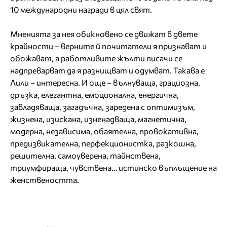
10 международни награди в цял свят.
Мненията за нея обикновено се движат в двете
крайности – верните й почитатели я признават и
обожават, а работливите жълти писачи се
надпреварват да я разнищват и одумват. Такава е
Лили – интересна. И още – вълнуваща, грациозна,
дръзка, елегантна, емоционална, енергична,
завладяваща, загадъчна, заредена с оптимизъм,
жизнена, изискана, изненадваща, магнетична,
модерна, независима, обаятелна, провокативна,
предизвикателна, перфекционистка, разкошна,
решителна, самоуверена, тайнствена,
триумфираща, чувствена… истинско въплъщение на
женствеността.