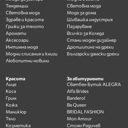
Тенденции
Световна мода
Световна мода
Мода за дома
Здраве и красота
Шивашка индустрия
Грижи за тялото
Пазаруване
Аромати
Всичко за Коледа
Аксесоари
Стани моден дизайнер
Интимна мода
Дропшипинг на дрехи
Модни списания и книги
Български дамски дрехи
Любопитни новини
Красота
За абитуриенти
Лице
Сватбен Бутик ALEGRA
Коса
Alfa Brides
Грим
Banderol
Кожа
Be Queen
Маникюр
BRIDAL FASHION
Тяло
Mon Amour
Козметика
Стоян Радичев