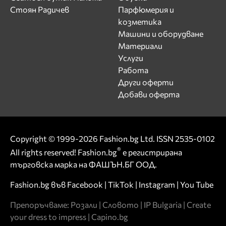
Стоян Радичев
Парфюмерия и
козметика
Машини и оборудване
Материали
Услуги
Работа
Други оферти
Добави оферта
Copyright © 1999-2026 Fashion.bg Ltd. ISSN 2535-0102
®
All rights reserved! Fashion.bg
е регистрирана
търговска марка на ФАШЪН.БГ ООД.
Fashion.bg във
Facebook
|
TikTok
|
Instagram
|
You Tube
Препоръчваме:
Розали
|
Словото
|
IP Bulgaria
|
Create
your dress to impress
|
Capino.bg