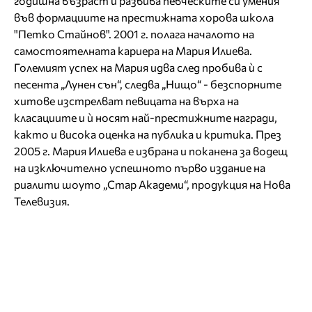
годишна възраст и развива певческите си умения
във формациите на престижната хорова школа
"Петко Стайнов". 2001 г. полага началото на
самостоятелната кариера на Мария Илиева.
Големият успех на Мария идва след пробива ѝ с
песента „Лунен сън“, следва „Нищо“ - безспорните
хитове изстрелват певицата на върха на
класациите и ѝ носят най-престижните награди,
както и висока оценка на публика и критика. През
2005 г. Мария Илиева е избрана и поканена за водещ
на изключително успешното първо издание на
риалити шоуто „Стар Академи“, продукция на Нова
Телевизия.