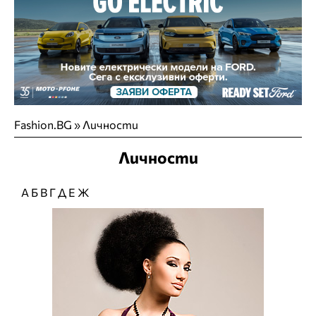
Fashion.BG
»
Личности
Личности
А
Б
В
Г
Д
Е
Ж