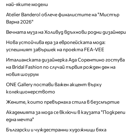
най-яките модели
Atelier Banderol облече финалистите на "Мистър
Варна 2026"
Вечната муза на Холивуд вдъхнови родни дизайнери
Нова устойчива ера за европейската мода:
успешният завършек на проекта FEA-VEE
Италианската дизайнерка Ада Сорентино гостува
на Bridal Fashion по случай първия рожден ден на
новия шоурум
ONE Gallery постави важен акцент върху
колекционерството
Жените, които превърнаха стила в безсмъртие
Академията за мода се включи в каузата "Подкрепи
една мечта"
Български и чуждестранни художници бяха