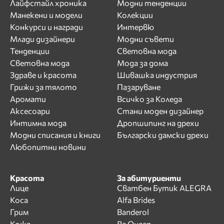
Лайфстайл хроника
Модни тенденции
Манекени и модели
Колекции
Конкурси и награди
Интервю
Млади дизайнери
Модни съвети
Тенденции
Световна мода
Световна мода
Мода за дома
Здраве и красота
Шивашка индустрия
Грижи за тялото
Пазаруване
Аромати
Всичко за Коледа
Аксесоари
Стани моден дизайнер
Интимна мода
Дропшипинг на дрехи
Модни списания и книги
Български дамски дрехи
Любопитни новини
Красота
За абитуриенти
Лице
Сватбен Бутик ALEGRA
Коса
Alfa Brides
Грим
Banderol
Кожа
Be Queen