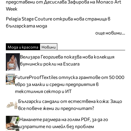
представени от Десислава Зафирова на Monaco Art
Week
Pelagia Stage Couture открива нова страница в
българската мода
още новини...
Мода и красота
Новини
Велизара Георгиева показва нова колекция
булчински рокли на Escuara
FutureProofTextiles отпуска грантове от 50 000
евро за малки и средни предприятия в
текстилния сектор и ИТ
Български сандали от естествена кожа: Защо
все повече жени ги предпочитат?
Намалете размера на голям PDF, за да го
изпратите по имейл без проблем