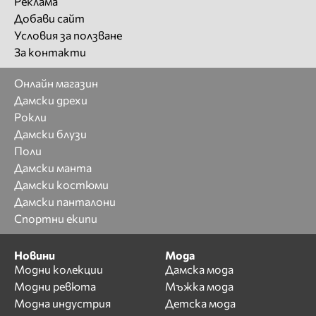
Реклама
Добави сайт
Условия за ползване
За контакти
Онлайн магазин
Дамски дрехи
Рокли
Дамски блузи
Поли
Дамски манта
Дамски костюми
Дамски панталони
Спортни екипи
Новини
Мода
Модни колекции
Дамска мода
Модни ревюта
Мъжка мода
Модна индустрия
Детска мода