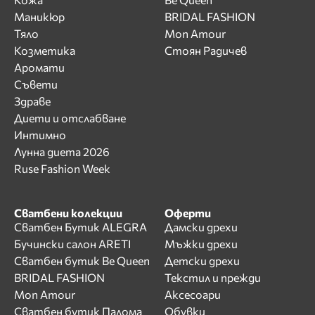
Маникюр
BRIDAL FASHION
Тяло
Mon Amour
Козметика
Стоян Радичев
Аромати
Съвети
Здраве
Диети и отслабване
Интимно
Лунна диета 2026
Ruse Fashion Week
Сватбени колекции
Оферти
Сватбен Бутик ALEGRA
Дамски дрехи
Бучински салон ARETI
Мъжки дрехи
Сватбен бутик Be Queen
Детски дрехи
BRIDAL FASHION
Текстил и прежди
Mon Amour
Аксесоари
Сватбен бутик Палома
Обувки