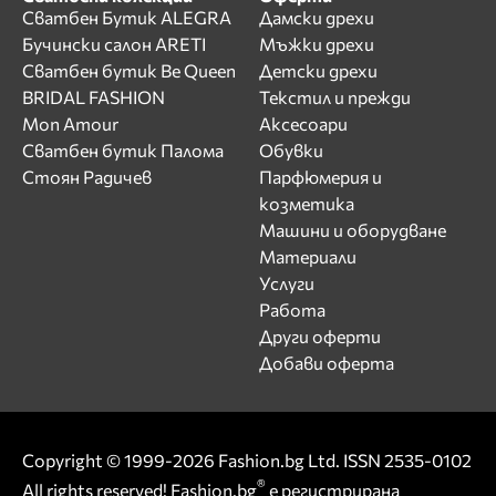
Сватбен Бутик ALEGRA
Дамски дрехи
Бучински салон ARETI
Мъжки дрехи
Сватбен бутик Be Queen
Детски дрехи
BRIDAL FASHION
Текстил и прежди
Mon Amour
Аксесоари
Сватбен бутик Палома
Обувки
Стоян Радичев
Парфюмерия и
козметика
Машини и оборудване
Материали
Услуги
Работа
Други оферти
Добави оферта
Copyright © 1999-2026 Fashion.bg Ltd. ISSN 2535-0102
®
All rights reserved! Fashion.bg
е регистрирана