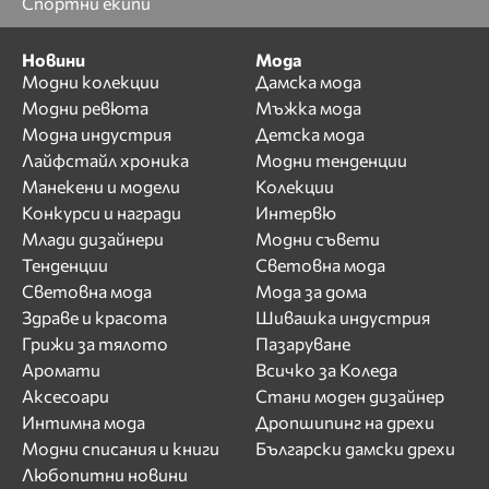
Спортни екипи
Новини
Мода
Модни колекции
Дамска мода
Модни ревюта
Мъжка мода
Модна индустрия
Детска мода
Лайфстайл хроника
Модни тенденции
Манекени и модели
Колекции
Конкурси и награди
Интервю
Млади дизайнери
Модни съвети
Тенденции
Световна мода
Световна мода
Мода за дома
Здраве и красота
Шивашка индустрия
Грижи за тялото
Пазаруване
Аромати
Всичко за Коледа
Аксесоари
Стани моден дизайнер
Интимна мода
Дропшипинг на дрехи
Модни списания и книги
Български дамски дрехи
Любопитни новини