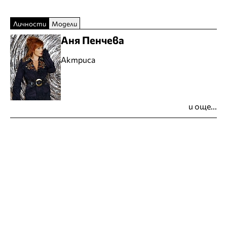
Личности
Модели
Аня Пенчева
Актриса
и още...