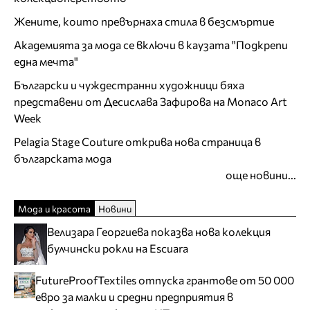
Жените, които превърнаха стила в безсмъртие
Академията за мода се включи в каузата "Подкрепи
една мечта"
Български и чуждестранни художници бяха
представени от Десислава Зафирова на Monaco Art
Week
Pelagia Stage Couture открива нова страница в
българската мода
още новини...
Мода и красота
Новини
Велизара Георгиева показва нова колекция
булчински рокли на Escuara
FutureProofTextiles отпуска грантове от 50 000
евро за малки и средни предприятия в