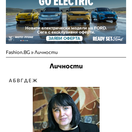
Fashion.BG
»
Личности
Личности
А
Б
В
Г
Д
Е
Ж