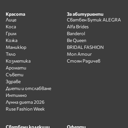
Красота
За абитуриенти
Лице
Сватбен Бутик ALEGRA
Коса
Alfa Brides
Грим
Banderol
Кожа
Be Queen
Маникюр
BRIDAL FASHION
Тяло
Mon Amour
Козметика
Стоян Радичев
Аромати
Съвети
Здраве
Диети и отслабване
Интимно
Лунна диета 2026
Ruse Fashion Week
Сватбени колекции
Оферти