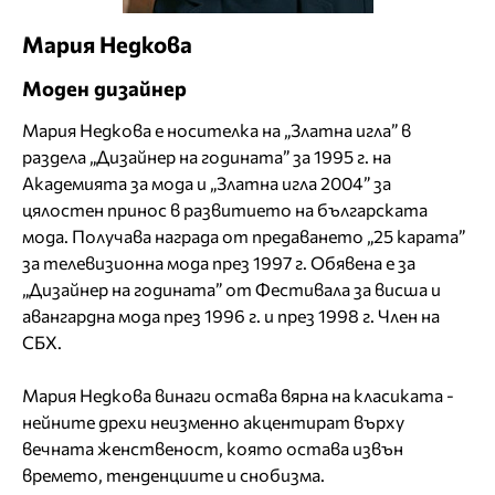
Мария Недкова
Моден дизайнер
Мария Недкова е носителка на „Златна игла” в
раздела „Дизайнер на годината” за 1995 г. на
Академията за мода и „Златна игла 2004” за
цялостен принос в развитието на българската
мода. Получава награда от предаването „25 карата”
за телевизионна мода през 1997 г. Обявена е за
„Дизайнер на годината” от Фестивала за висша и
авангардна мода през 1996 г. и през 1998 г. Член на
СБХ.
Мария Недкова винаги остава вярна на класиката -
нейните дрехи неизменно акцентират върху
вечната женственост, която остава извън
времето, тенденциите и снобизма.