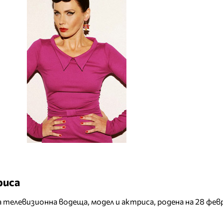
риса
 телевизионна водеща, модел и актриса, родена на 28 фев