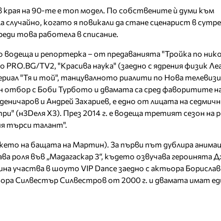
 в края на 90-те е топ модел. По собствените ѝ думи към
а случайно, когато я повикали да стане сценарист в сут
Преди това работела в списание.
 водеща и репортерка – от предаванията "Тройка по нико
о PRO.BG/TV2, "Красива наука" (заедно с ядрения физик Л
ериал "Тя и той", танцувалното риалити по Нова телевизи
ин отбор с Боби Турбото и двамата са сред фаворитите н
оденичаров и Андрей Захариев, е едно от лицата на седми
ри" (н3Dеля Х3). През 2014 г. е водеща третият сезон на 
ия търси талант".
аджето на бащата на Мартин). За първи път дублира анима
ава роля във „Мадагаскар 3“, където озвучава героинята 
дина участва в шоуто VIP Dance заедно с актьора Борислав
ра Силвестър Силвестров от 2000 г. и двамата имат еди