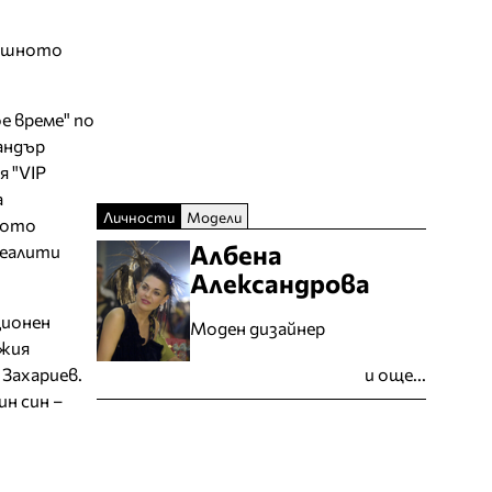
решното
е време" пo
еандър
я "VIP
а
Личности
Модели
чното
Албена
реалити
Александрова
ционен
Моден дизайнер
Джия
 Захариев.
и още...
н син –