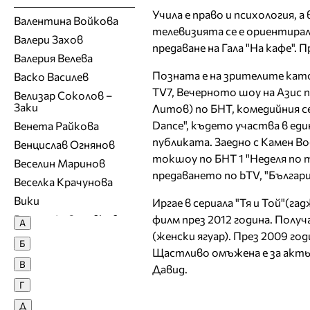
Учила е право и психология, а
Валентина Войкова
телевизията се е ориентирал
Валери Захов
предаване на Гала "На кафе". 
Валерия Велева
Позната е на зрителите като
Васко Василев
TV7, Вечерното шоу на Азис п
Велизар Соколов –
Заки
Литов) по БНТ, комедийния с
Dance", където участва в ед
Венета Райкова
публиката. Заедно с Камен В
Венцислав Огнянов
токшоу по БНТ 1 "Неделя по т
Веселин Маринов
предаването по bTV, "Българ
Веселка Крачунова
Вики
Иргае в сериала "Тя и Той"(г
Виргини\я Здравкова
филм през 2012 година. Получ
А
(женски ягуар). През 2009 го
Владимир Ампов -
Б
Графа
Щастливо омъжена е за актьо
В
Владимир Карамазов
Давид.
Г
Вяра Георгиева
Д
Г