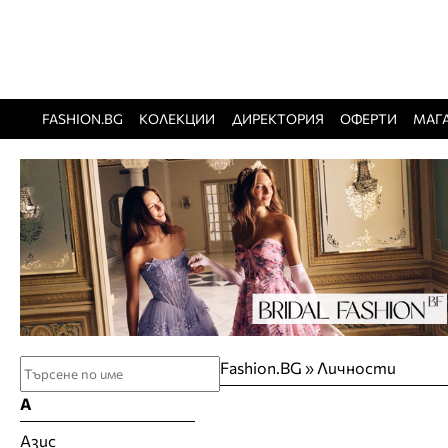
FASHION.BG
КОЛЕКЦИИ
ДИРЕКТОРИЯ
ОФЕРТИ
МАГ
Fashion.BG
»
Личности
А
Азис