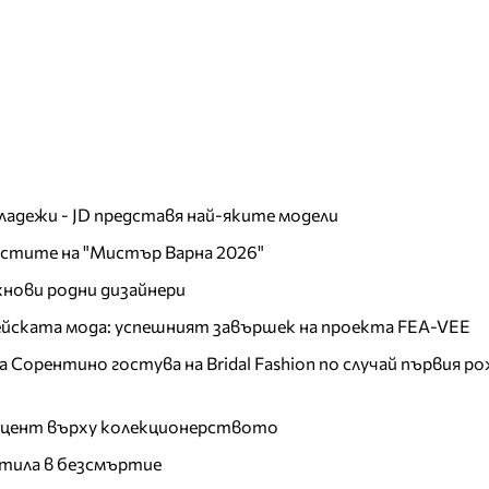
младежи - JD представя най-яките модели
листите на "Мистър Варна 2026"
хнови родни дизайнери
пейската мода: успешният завършек на проекта FEA-VEE
Сорентино гостува на Bridal Fashion по случай първия ро
акцент върху колекционерството
тила в безсмъртие