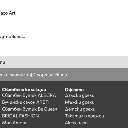
aco Art
ще новини...
ти
ски панталони
Спортни екипи
Сватбени колекции
Оферти
Сватбен Бутик ALEGRA
Дамски дрехи
Бучински салон ARETI
Мъжки дрехи
Сватбен бутик Be Queen
Детски дрехи
BRIDAL FASHION
Текстил и прежди
Mon Amour
Аксесоари