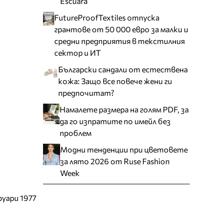
Escuara
FutureProofTextiles отпуска
грантове от 50 000 евро за малки и
средни предприятия в текстилния
сектор и ИТ
Български сандали от естествена
кожа: Защо все повече жени ги
предпочитат?
Намалете размера на голям PDF, за
да го изпратите по имейл без
проблем
Модни тенденции при цветовете
за лято 2026 от Ruse Fashion
Week
руари 1977