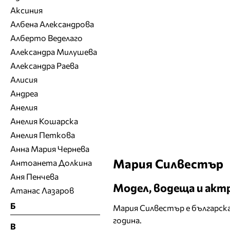
Аксиния
Албена Александрова
Алберто Веделаго
Александра Милушева
Александра Раева
Алисия
Андреа
Анелия
Анелия Кошарска
Анелия Петкова
Анна Мария Чернева
Мария Силвестър
Антоанета Долкина
Аня Пенчева
Модел, водеща и акт
Атанас Лазаров
Б
Мария Силвестър е българска
година.
В