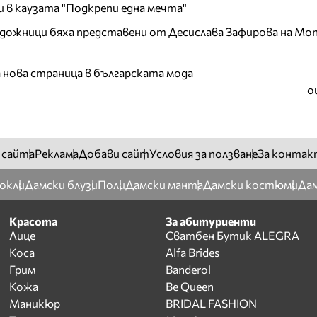
и в каузата "Подкрепи една мечта"
дожници бяха представени от Десислава Зафирова на Mon
а нова страница в българската мода
о
 сайта
Реклама
Добави сайт
Условия за ползване
За контак
окли
Дамски блузи
Поли
Дамски манта
Дамски костюми
Дам
Красота
За абитуриенти
Лице
Сватбен Бутик ALEGRA
Коса
Alfa Brides
Грим
Banderol
Кожа
Be Queen
Маникюр
BRIDAL FASHION