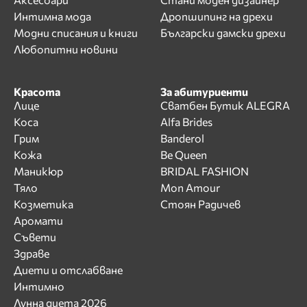
Интимна мода
Дропшипинг на дрехи
Модни списания и книги
Български дамски дрехи
Любопитни новини
Красота
За абитуриенти
Лице
Сватбен Бутик ALEGRA
Коса
Alfa Brides
Грим
Banderol
Кожа
Be Queen
Маникюр
BRIDAL FASHION
Тяло
Mon Amour
Козметика
Стоян Радичев
Аромати
Съвети
Здраве
Диети и отслабване
Интимно
Лунна диета 2026