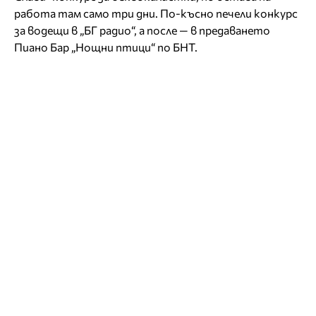
работа там само три дни. По-късно печели конкурс
за водещи в „БГ радио“, а после — в предаването
Пиано Бар „Нощни птици“ по БНТ.