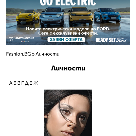
Fashion.BG
»
Личности
Личности
А
Б
В
Г
Д
Е
Ж