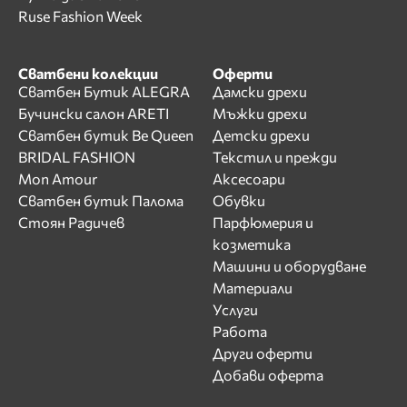
Ruse Fashion Week
Сватбени колекции
Оферти
Сватбен Бутик ALEGRA
Дамски дрехи
Бучински салон ARETI
Мъжки дрехи
Сватбен бутик Be Queen
Детски дрехи
BRIDAL FASHION
Текстил и прежди
Mon Amour
Аксесоари
Сватбен бутик Палома
Обувки
Стоян Радичев
Парфюмерия и
козметика
Машини и оборудване
Материали
Услуги
Работа
Други оферти
Добави оферта