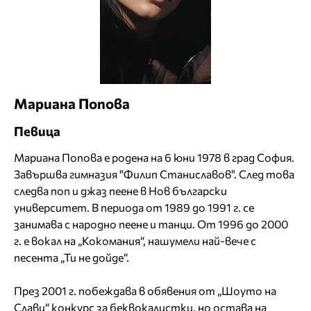
Мариана Попова
Певица
Мариана Попова е родена на 6 юни 1978 в град София.
Завършва гимназия "Филип Станиславов". След това
следва поп и джаз пеене в Нов български
университет. В периода от 1989 до 1991 г. се
занимава с народно пеене и танци. От 1996 до 2000
г. е вокал на „Кокомания“, нашумели най-вече с
песента „Ти не дойде“.
През 2001 г. побеждава в обявения от „Шоуто на
Слави“ конкурс за беквокалистки, но остава на