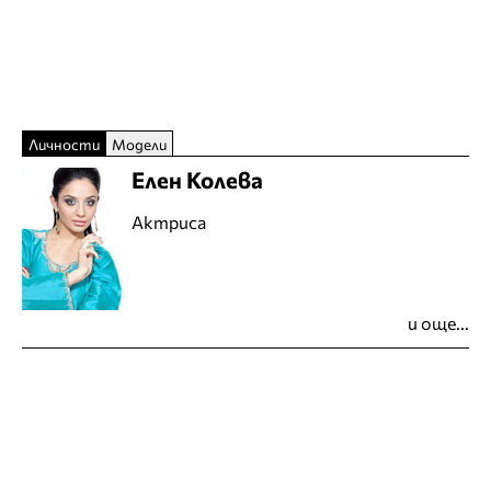
Личности
Модели
Елен Колева
Актриса
и още...