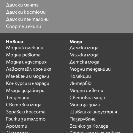
Дамски манта
Дамски костюми
Дамски панталони
Спортни екипи
Новини
Мода
Модни колекции
Дамска мода
Модни ревюта
Мъжка мода
Модна индустрия
Детска мода
Лайфстайл хроника
Модни тенденции
Манекени и модели
Колекции
Конкурси и награди
Интервю
Млади дизайнери
Модни съвети
Тенденции
Световна мода
Световна мода
Мода за дома
Здраве и красота
Шивашка индустрия
Грижи за тялото
Пазаруване
Аромати
Всичко за Коледа
Аксесоари
Стани моден дизайнер