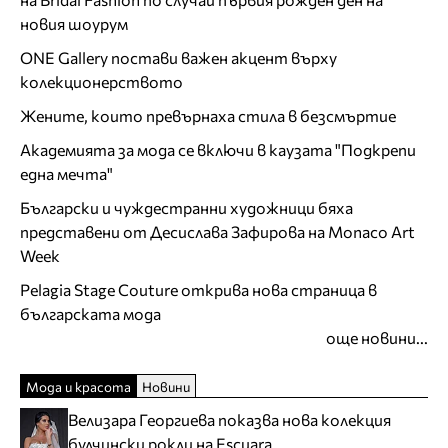
новия шоурум
ONE Gallery постави важен акцент върху
колекционерството
Жените, които превърнаха стила в безсмъртие
Академията за мода се включи в каузата "Подкрепи
една мечта"
Български и чуждестранни художници бяха
представени от Десислава Зафирова на Monaco Art
Week
Pelagia Stage Couture открива нова страница в
българската мода
още новини...
Мода и красота
Новини
Велизара Георгиева показва нова колекция
булчински рокли на Escuara