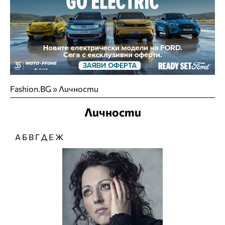
Fashion.BG
»
Личности
Личности
А
Б
В
Г
Д
Е
Ж