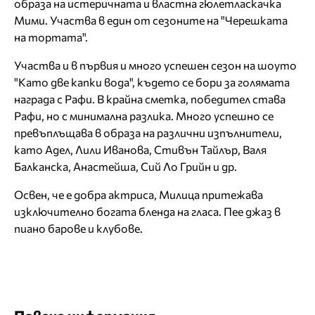
образа на истеричната и властна гюлетласкачка
Мими. Участва в един от сезоните на "Черешката
на тортата".
Участва и в първия и много успешен сезон на шоуто
"Като две капки вода", където се бори за голямата
награда с Рафи. В крайна сметка, победител става
Рафи, но с минимална разлика. Много успешно се
превъплъщава в образа на различни изпълнители,
като Адел, Лили Иванова, Стивън Тайлър, Валя
Балканска, Анастейша, Сий Ло Грийн и др.
Освен, че е добра актриса, Милица притежава
изключително богата бленда на гласа. Пее джаз в
пиано барове и клубове.