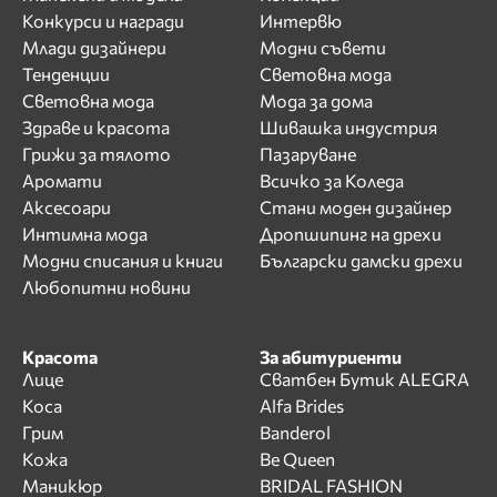
Конкурси и награди
Интервю
Млади дизайнери
Модни съвети
Тенденции
Световна мода
Световна мода
Мода за дома
Здраве и красота
Шивашка индустрия
Грижи за тялото
Пазаруване
Аромати
Всичко за Коледа
Аксесоари
Стани моден дизайнер
Интимна мода
Дропшипинг на дрехи
Модни списания и книги
Български дамски дрехи
Любопитни новини
Красота
За абитуриенти
Лице
Сватбен Бутик ALEGRA
Коса
Alfa Brides
Грим
Banderol
Кожа
Be Queen
Маникюр
BRIDAL FASHION