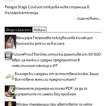
Pelagia Stage Couture открива нова страница в
българската мода
още новини...
Мода и красота
Новини
Велизара Георгиева показва нова колекция
булчински рокли на Escuara
FutureProofTextiles отпуска грантове от 50 000
евро за малки и средни предприятия в
текстилния сектор и ИТ
Български сандали от естествена кожа: Защо
все повече жени ги предпочитат?
Намалете размера на голям PDF, за да го
изпратите по имейл без проблем
Модни тенденции при цветовете за лято