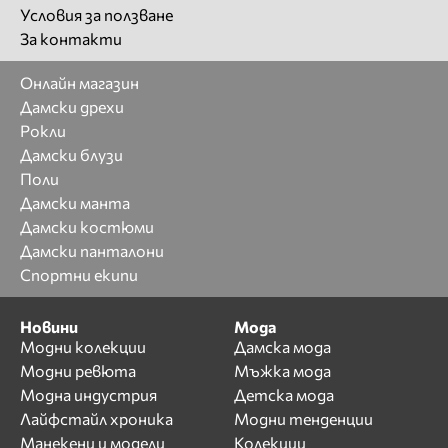
Условия за ползване
За контакти
Онлайн магазин
Дамски дрехи
Рокли
Дамски блузи
Поли
Дамски манта
Дамски костюми
Дамски панталони
Спортни екипи
Новини
Мода
Модни колекции
Дамска мода
Модни ревюта
Мъжка мода
Модна индустрия
Детска мода
Лайфстайл хроника
Модни тенденции
Манекени и модели
Колекции