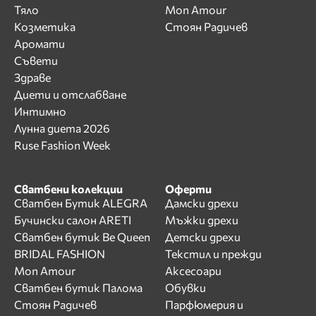
Тяло
Mon Amour
Козметика
Стоян Радичев
Аромати
Съвети
Здраве
Диети и отслабване
Интимно
Лунна диета 2026
Ruse Fashion Week
Сватбени колекции
Оферти
Сватбен Бутик ALEGRA
Дамски дрехи
Бучински салон ARETI
Мъжки дрехи
Сватбен бутик Be Queen
Детски дрехи
BRIDAL FASHION
Текстил и прежди
Mon Amour
Аксесоари
Сватбен бутик Палома
Обувки
Стоян Радичев
Парфюмерия и