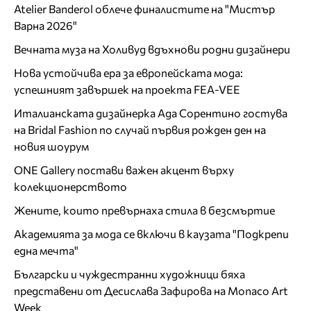
Atelier Banderol облече финалистите на "Мистър
Варна 2026"
Вечната муза на Холивуд вдъхнови родни дизайнери
Нова устойчива ера за европейската мода:
успешният завършек на проекта FEA-VEE
Италианската дизайнерка Ада Сорентино гостува
на Bridal Fashion по случай първия рожден ден на
новия шоурум
ONE Gallery постави важен акцент върху
колекционерството
Жените, които превърнаха стила в безсмъртие
Академията за мода се включи в каузата "Подкрепи
една мечта"
Български и чуждестранни художници бяха
представени от Десислава Зафирова на Monaco Art
Week