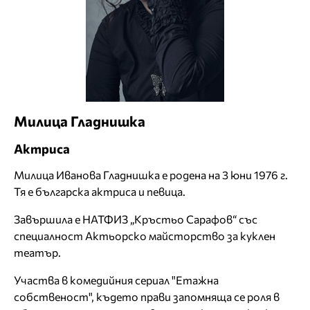
Милица Гладнишка
Актриса
Милица Иванова Гладнишка е родена на 3 юни 1976 г.
Тя е българска актриса и певица.
Завършила е НАТФИЗ „Кръстьо Сарафов“ със
специалност Актьорско майсторство за куклен
театър.
Участва в комедийния сериал "Етажна
собственост", където прави запомняща се роля в