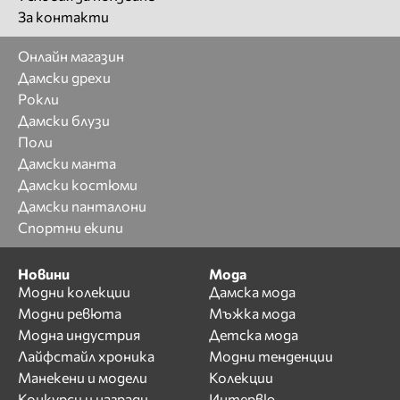
За контакти
Онлайн магазин
Дамски дрехи
Рокли
Дамски блузи
Поли
Дамски манта
Дамски костюми
Дамски панталони
Спортни екипи
Новини
Мода
Модни колекции
Дамска мода
Модни ревюта
Мъжка мода
Модна индустрия
Детска мода
Лайфстайл хроника
Модни тенденции
Манекени и модели
Колекции
Конкурси и награди
Интервю