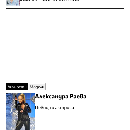
Личности
Модели
Александра Раева
Певица и актриса