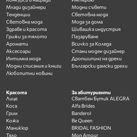
Млади дизайнери
Модни съвети
Тенденции
Световна мода
Световна мода
Мода за дома
Здраве и красота
Шивашка индустрия
Грижи за тялото
Пазаруване
Аромати
Всичко за Коледа
Аксесоари
Стани моден дизайнер
Интимна мода
Дропшипинг на дрехи
Модни списания и книги
Български дамски дрехи
Любопитни новини
Красота
За абитуриенти
Лице
Сватбен Бутик ALEGRA
Коса
Alfa Brides
Грим
Banderol
Кожа
Be Queen
Маникюр
BRIDAL FASHION
Тяло
Mon Amour