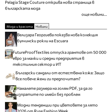
Pelagia Stage Couture открива нова страница в
българската мода
още новини...
Мода и красота
Новини
Велизара Георгиева показва нова колекция
булчински рокли на Escuara
FutureProofTextiles отпуска грантове от 50 000
евро за малки и средни предприятия в
текстилния сектор и ИТ
Български сандали от естествена кожа: Защо
все повече жени ги предпочитат?
Намалете размера на голям PDF, за да го
изпратите по имейл без проблем
Модни тенденции при цветовете за лято
2026 от Ruse Fashion Week