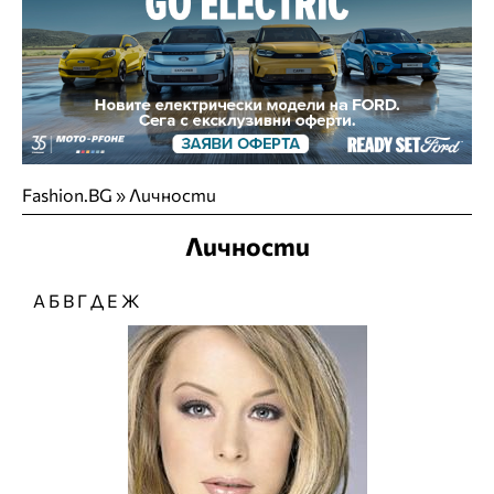
Fashion.BG
»
Личности
Личности
А
Б
В
Г
Д
Е
Ж