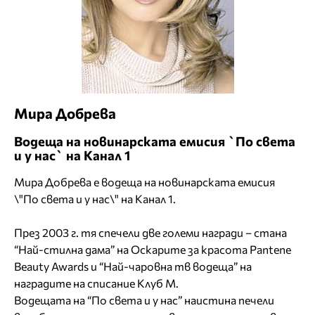
Мира Добрева
Водеща на новинарската емисия `По света
и у нас` на Канал 1
Мира Добрева е водеща на новинарската емисия
\"По света и у нас\" на Канал 1.
През 2003 г. тя спечели две големи награди – стана
“Най-стилна дама” на Оскарите за красота Pantene
Beauty Awards и “Най-чаровна тв водеща” на
наградите на списание Клуб М.
Водещата на “По света и у нас” наистина печели