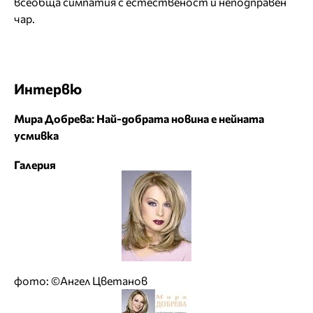
всеобща симпатия с естественост и неподправен
чар.
Интервю
Мира Добрева: Най-добрата новина е нейната
усмивка
Галерия
фото: ©Ангел Цветанов