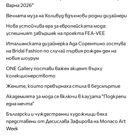
Варна 2026"
Вечната муза на Холивуд вдъхнови родни дизайнери
Нова устойчива ера за европейската мода:
успешният завършек на проекта FEA-VEE
Италианската дизайнерка Ада Сорентино гостува
на Bridal Fashion по случай първия рожден ден на
новия шоурум
ONE Gallery постави важен акцент върху
колекционерството
Жените, които превърнаха стила в безсмъртие
Академията за мода се включи в каузата "Подкрепи
една мечта"
Български и чуждестранни художници бяха
представени от Десислава Зафирова на Monaco Art
Week