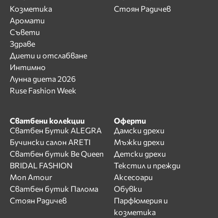
Козметика
Стоян Радичев
Аромати
Съвети
Здраве
Диети и отслабване
Интимно
Лунна диета 2026
Ruse Fashion Week
Сватбени колекции
Оферти
Сватбен Бутик ALEGRA
Дамски дрехи
Бучински салон ARETI
Мъжки дрехи
Сватбен бутик Be Queen
Детски дрехи
BRIDAL FASHION
Текстил и прежди
Mon Amour
Аксесоари
Сватбен бутик Палома
Обувки
Стоян Радичев
Парфюмерия и
козметика