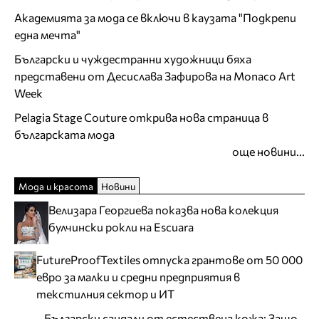
Академията за мода се включи в каузата "Подкрепи
една мечта"
Български и чуждестранни художници бяха
представени от Десислава Зафирова на Monaco Art
Week
Pelagia Stage Couture открива нова страница в
българската мода
още новини...
Мода и красота
Новини
Велизара Георгиева показва нова колекция
булчински рокли на Escuara
FutureProofTextiles отпуска грантове от 50 000
евро за малки и средни предприятия в
текстилния сектор и ИТ
Български сандали от естествена кожа: Защо