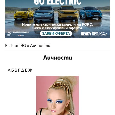
Fashion.BG
»
Личности
Личности
А
Б
В
Г
Д
Е
Ж