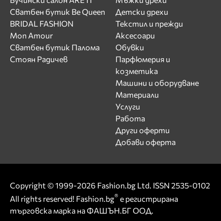
Сватбен бутик Be Queen
Детски дрехи
BRIDAL FASHION
Текстил и прежди
Mon Amour
Аксесоари
Сватбен бутик Палома
Обувки
Стоян Радичев
Парфюмерия и
козметика
Машини и оборудване
Материали
Услуги
Работа
Други оферти
Добави оферта
Copyright © 1999-2026 Fashion.bg Ltd. ISSN 2535-0102
®
All rights reserved! Fashion.bg
е регистрирана
търговска марка на ФАШЪН.БГ ООД.