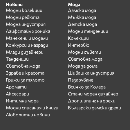
Новини
Мода
Модни колекции
Дамска мода
Модни ревюта
Мъжка мода
Модна индустрия
Детска мода
Лайфстайл хроника
Модни тенденции
Манекени и модели
Колекции
Конкурси и награди
Интервю
Млади дизайнери
Модни съвети
Тенденции
Световна мода
Световна мода
Мода за дома
Здраве и красота
Шивашка индустрия
Грижи за тялото
Пазаруване
Аромати
Всичко за Коледа
Аксесоари
Стани моден дизайнер
Интимна мода
Дропшипинг на дрехи
Модни списания и книги
Български дамски дрехи
Любопитни новини