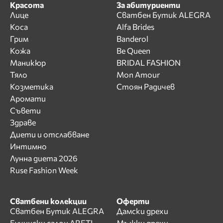
Красота
За абитуриенти
Лице
Сватбен Бутик ALEGRA
Коса
Alfa Brides
Грим
Banderol
Кожа
Be Queen
Маникюр
BRIDAL FASHION
Тяло
Mon Amour
Козметика
Стоян Радичев
Аромати
Съвети
Здраве
Диети и отслабване
Интимно
Лунна диета 2026
Ruse Fashion Week
Сватбени колекции
Оферти
Сватбен Бутик ALEGRA
Дамски дрехи
Бучински салон ARETI
Мъжки дрехи