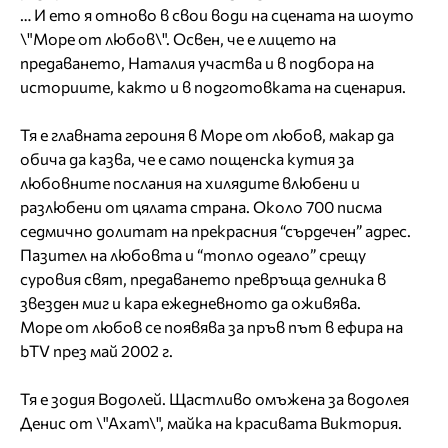
… И ето я отново в свои води на сцената на шоуто
\"Море от любов\". Освен, че е лицето на
предаването, Наталия участва и в подбора на
историите, както и в подготовката на сценария.
Тя е главната героиня в Море от любов, макар да
обича да казва, че е само пощенска кутия за
любовните послания на хилядите влюбени и
разлюбени от цялата страна. Около 700 писма
седмично долитат на прекрасния “сърдечен” адрес.
Пазител на любовта и “топло одеало” срещу
суровия свят, предаването превръща делника в
звезден миг и кара ежедневното да оживява.
Море от любов се появява за пръв път в ефира на
bTV през май 2002 г.
Тя е зодия Водолей. Щастливо омъжена за водолея
Денис от \"Ахат\", майка на красивата Виктория.