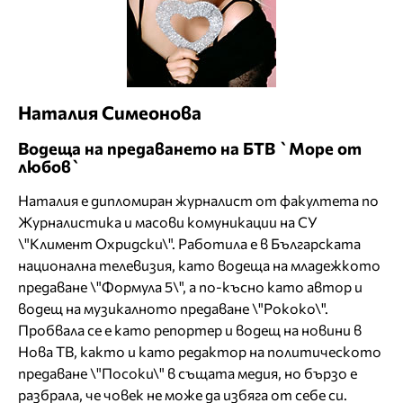
Наталия Симеонова
Водеща на предаването на БТВ `Море от
любов`
Наталия е дипломиран журналист от факултета по
Журналистика и масови комуникации на СУ
\"Климент Охридски\". Работила е в Българската
национална телевизия, като водеща на младежкото
предаване \"Формула 5\", а по-късно като автор и
водещ на музикалното предаване \"Рококо\".
Пробвала се е като репортер и водещ на новини в
Нова ТВ, както и като редактор на политическото
предаване \"Посоки\" в същата медия, но бързо е
разбрала, че човек не може да избяга от себе си.