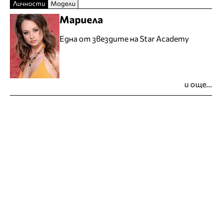
Личности
Модели
Мариела
Една от звездите на Star Academy
и още...