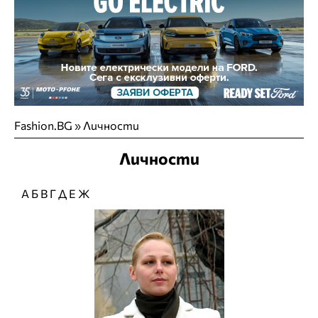
Fashion.BG
»
Личности
Личности
А
Б
В
Г
Д
Е
Ж