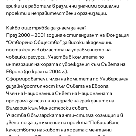
грижи и е работила в различни значими социални
проекти и неправителствени организации.
Какво още трябва да знаем за нея?
През 2000 – 2001 година е стипендиант на Фондация
“Отворено Общество” за високи академични
постижения в областта на управлението на
човешки ресурси. Участва в комитета по
интеграция на хората с увреждания към Съвета на
Европа (до края на 2004 г.).
Сформировател и член на комитета по Универсален
дизайн/достъпност към Съвета на Европа.
Член на Националния Съвет на Националната
програма за психично здраве на гражданите на
България към Министерски съвет.
Участва в българската анти-стигма коалиция и в
звеното за изпълнение на проекта “Повишаване
качеството на живот на хората с ментални