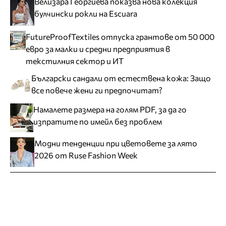
Велизара Георгиева показва нова колекция
булчински рокли на Escuara
FutureProofTextiles отпуска грантове от 50 000
евро за малки и средни предприятия в
текстилния сектор и ИТ
Български сандали от естествена кожа: Защо
все повече жени ги предпочитат?
Намалете размера на голям PDF, за да го
изпратите по имейл без проблем
Модни тенденции при цветовете за лято
2026 от Ruse Fashion Week