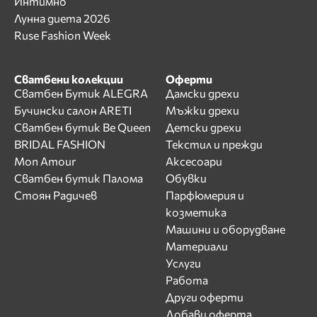
Интимно
Лунна диета 2026
Ruse Fashion Week
Сватбени колекции
Оферти
Сватбен Бутик ALEGRA
Дамски дрехи
Бучински салон ARETI
Мъжки дрехи
Сватбен бутик Be Queen
Детски дрехи
BRIDAL FASHION
Текстил и прежди
Mon Amour
Аксесоари
Сватбен бутик Палома
Обувки
Стоян Радичев
Парфюмерия и
козметика
Машини и оборудване
Материали
Услуги
Работа
Други оферти
Добави оферта