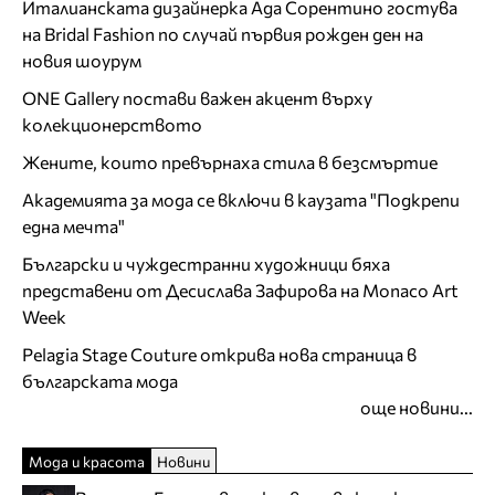
Италианската дизайнерка Ада Сорентино гостува
на Bridal Fashion по случай първия рожден ден на
новия шоурум
ONE Gallery постави важен акцент върху
колекционерството
Жените, които превърнаха стила в безсмъртие
Академията за мода се включи в каузата "Подкрепи
една мечта"
Български и чуждестранни художници бяха
представени от Десислава Зафирова на Monaco Art
Week
Pelagia Stage Couture открива нова страница в
българската мода
още новини...
Мода и красота
Новини