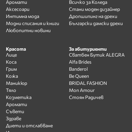
Аромати
Всичко за Коледа
Аксесоари
Стани моден дизайнер
Интимна мода
Дропшипинг на дрехи
Модни списания и книги
Български дамски дрехи
Любопитни новини
Красота
За абитуриенти
Лице
Сватбен Бутик ALEGRA
Коса
Alfa Brides
Грим
Banderol
Кожа
Be Queen
Маникюр
BRIDAL FASHION
Тяло
Mon Amour
Козметика
Стоян Радичев
Аромати
Съвети
Здраве
Диети и отслабване