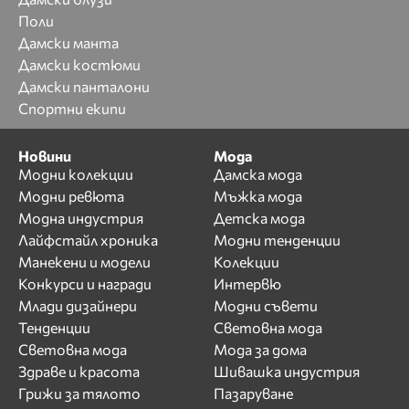
Поли
Дамски манта
Дамски костюми
Дамски панталони
Спортни екипи
Новини
Мода
Модни колекции
Дамска мода
Модни ревюта
Мъжка мода
Модна индустрия
Детска мода
Лайфстайл хроника
Модни тенденции
Манекени и модели
Колекции
Конкурси и награди
Интервю
Млади дизайнери
Модни съвети
Тенденции
Световна мода
Световна мода
Мода за дома
Здраве и красота
Шивашка индустрия
Грижи за тялото
Пазаруване