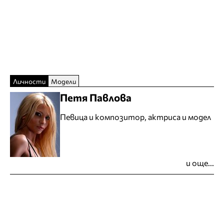
Личности
Модели
Петя Павлова
Певица и композитор, актриса и модел
и още...