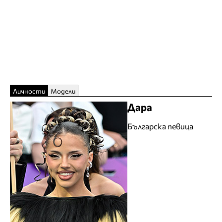
Личности
Модели
Дара
Българска певица