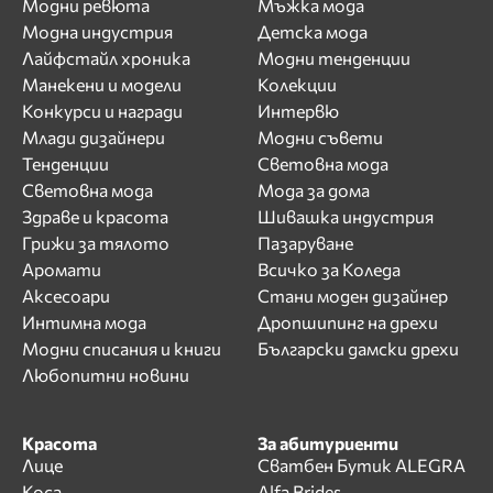
Модни ревюта
Мъжка мода
Модна индустрия
Детска мода
Лайфстайл хроника
Модни тенденции
Манекени и модели
Колекции
Конкурси и награди
Интервю
Млади дизайнери
Модни съвети
Тенденции
Световна мода
Световна мода
Мода за дома
Здраве и красота
Шивашка индустрия
Грижи за тялото
Пазаруване
Аромати
Всичко за Коледа
Аксесоари
Стани моден дизайнер
Интимна мода
Дропшипинг на дрехи
Модни списания и книги
Български дамски дрехи
Любопитни новини
Красота
За абитуриенти
Лице
Сватбен Бутик ALEGRA
Коса
Alfa Brides