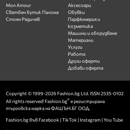
Mon Amour
Аксесоари
Сватбен бутик Палома
Обувки
Стоян Радичев
Парфюмерия и
козметика
Машини и оборудване
Материали
Услуги
Работа
Други оферти
Добави оферта
Copyright © 1999-2026 Fashion.bg Ltd. ISSN 2535-0102
®
All rights reserved! Fashion.bg
е регистрирана
търговска марка на ФАШЪН.БГ ООД.
Fashion.bg във
Facebook
|
TikTok
|
Instagram
|
You Tube