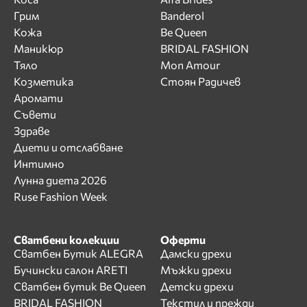
Грим
Banderol
Кожа
Be Queen
Маникюр
BRIDAL FASHION
Тяло
Mon Amour
Козметика
Стоян Радичев
Аромати
Съвети
Здраве
Диети и отслабване
Интимно
Лунна диета 2026
Ruse Fashion Week
Сватбени колекции
Оферти
Сватбен Бутик ALEGRA
Дамски дрехи
Бучински салон ARETI
Мъжки дрехи
Сватбен бутик Be Queen
Детски дрехи
BRIDAL FASHION
Текстил и прежди