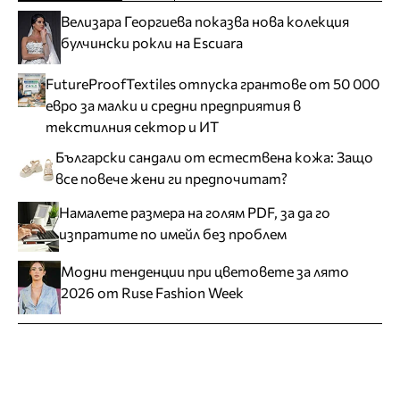
Велизара Георгиева показва нова колекция
булчински рокли на Escuara
FutureProofTextiles отпуска грантове от 50 000
евро за малки и средни предприятия в
текстилния сектор и ИТ
Български сандали от естествена кожа: Защо
все повече жени ги предпочитат?
Намалете размера на голям PDF, за да го
изпратите по имейл без проблем
Модни тенденции при цветовете за лято
2026 от Ruse Fashion Week