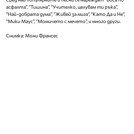
асфалта”, “Тишина”, “Учителко, целувам ти ръка”,
“Най-добрата дума”, “Живей за мига”, “Като Да и Не”,
“Мики Маус”, “Момичето с мечето”, и много други.
Снимка:
Мони Франсес