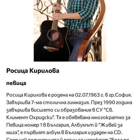
Росица Кирилова
певица
Росица Кирилова е родена на 02.07.1963 г. в гр.София.
Завършва 7-ма столична гимназия. През 1990 година
завършва висшето си образование в СУ "Св.
Климент Охридски". Тя е обявявана многократно за
Певица номер 1 в България, Албумът й “Живей за
мига”, е първият албум в България издаден на CD.
Сред най популярните й песни се нареждат “Боса по