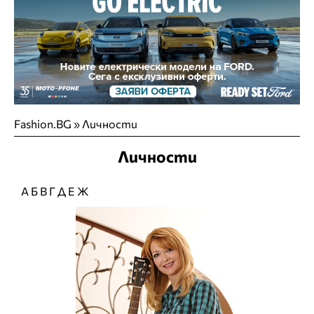
Fashion.BG
»
Личности
Личности
А
Б
В
Г
Д
Е
Ж