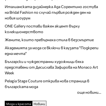
Италианската дизайнерка Ада Сорентино гостува
на Bridal Fashion по случай първия рожден ден на
новия шоурум
ONE Gallery постави важен акцент върху
колекционерството
Жените, които превърнаха стила в безсмъртие
Академията за мода се включи в каузата "Подкрепи
една мечта"
Български и чуждестранни художници бяха
представени от Десислава Зафирова на Monaco Art
Week
Pelagia Stage Couture открива нова страница в
българската мода
още новини...
Мода и красота
Новини