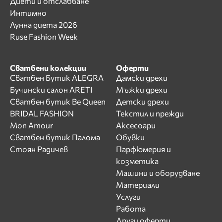
Диети и отслабване
Интимно
Лунна диета 2026
Ruse Fashion Week
Сватбени колекции
Оферти
Сватбен Бутик ALEGRA
Дамски дрехи
Бучински салон ARETI
Мъжки дрехи
Сватбен бутик Be Queen
Детски дрехи
BRIDAL FASHION
Текстил и прежди
Mon Amour
Аксесоари
Сватбен бутик Палома
Обувки
Стоян Радичев
Парфюмерия и
козметика
Машини и оборудване
Материали
Услуги
Работа
Други оферти