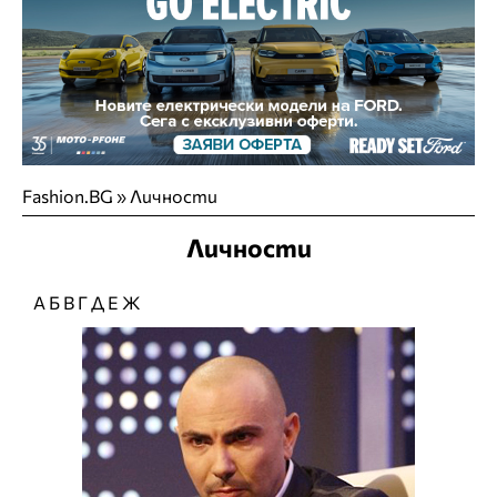
Fashion.BG
»
Личности
Личности
А
Б
В
Г
Д
Е
Ж