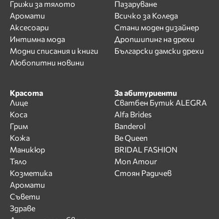
Грижи за тялото
Пазаруване
Аромати
Всичко за Коледа
Аксесоари
Стани моден дизайнер
Интимна мода
Дропшипинг на дрехи
Модни списания и книги
Български дамски дрехи
Любопитни новини
Красота
За абитуриенти
Лице
Сватбен Бутик ALEGRA
Коса
Alfa Brides
Грим
Banderol
Кожа
Be Queen
Маникюр
BRIDAL FASHION
Тяло
Mon Amour
Козметика
Стоян Радичев
Аромати
Съвети
Здраве