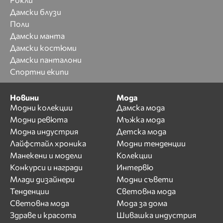
Дамски блузи
Поли
Дамски манта
Дамски костюми
Дамски панталони
Спортни екипи
Новини
Мода
Модни колекции
Дамска мода
Модни ревюта
Мъжка мода
Модна индустрия
Детска мода
Лайфстайл хроника
Модни тенденции
Манекени и модели
Колекции
Конкурси и награди
Интервю
Млади дизайнери
Модни съвети
Тенденции
Световна мода
Световна мода
Мода за дома
Здраве и красота
Шивашка индустрия