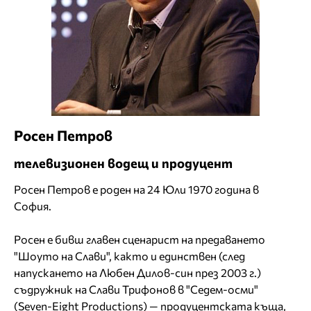
Росен Петров
телевизионен водещ и продуцент
Росен Петров е роден на 24 Юли 1970 година в
София.
Росен е бивш главен сценарист на предаването
"Шоуто на Слави", както и единствен (след
напускането на Любен Дилов-син през 2003 г.)
съдружник на Слави Трифонов в "Седем-осми"
(Seven-Eight Productions) — продуцентската къща,