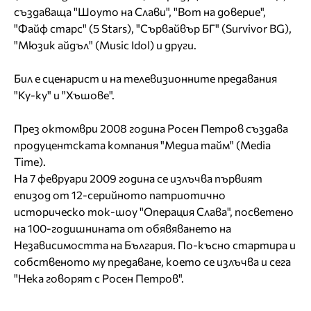
създаваща "Шоуто на Слави", "Вот на доверие",
"Файф старс" (5 Stars), "Сървайвър БГ" (Survivor BG),
"Мюзик айдъл" (Music Idol) и други.
Бил е сценарист и на телевизионните предавания
"Ку-ку" и "Хъшове".
През октомври 2008 година Росен Петров създава
продуцентската компания "Медиа тайм" (Media
Time).
На 7 февруари 2009 година се излъчва първият
епизод от 12-серийното патриотично
историческо ток-шоу "Операция Слава", посветено
на 100-годишнината от обявяването на
Независимостта на България. По-късно стартира и
собственото му предаване, което се излъчва и сега
"Нека говорят с Росен Петров".