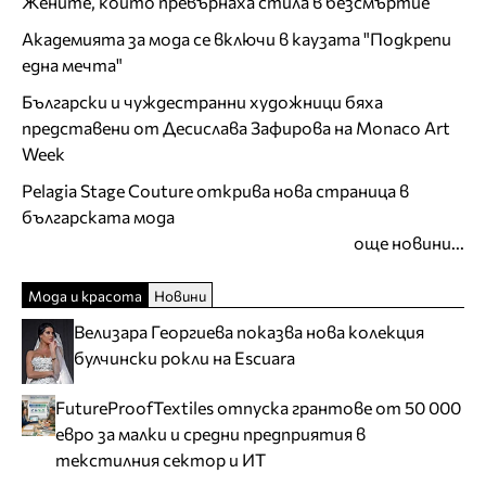
Жените, които превърнаха стила в безсмъртие
Академията за мода се включи в каузата "Подкрепи
една мечта"
Български и чуждестранни художници бяха
представени от Десислава Зафирова на Monaco Art
Week
Pelagia Stage Couture открива нова страница в
българската мода
още новини...
Мода и красота
Новини
Велизара Георгиева показва нова колекция
булчински рокли на Escuara
FutureProofTextiles отпуска грантове от 50 000
евро за малки и средни предприятия в
текстилния сектор и ИТ