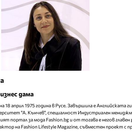
ва
изнес дама
на 18 април 1975 година в Русе. Завършила е Английската г
иверситет "А. Кънчев", специалност Индустриален менидж
ият портал за мода Fashion.bg и от тогава е негов главен
актор на Fashion Lifestyle Magazine, съвместен проект с п