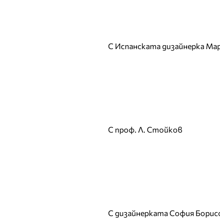
Жана Жекова
З
И
С Испанската дизайнерка Ма
Ива Екимова
Иван Христов
Ирина Флорин
Й
К
С проф. Л. Стойков
Кали
Калин Вельов
Камелия
Камелия Тодорова
Катя от дует Ритон
Койна Русева
С дизайнерката София Борис
Красимир Радков