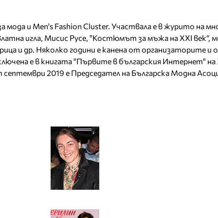
за мода и Men's Fashion Cluster. Участвала е в журито на 
латна игла, Мисис Русе, "Костюмът за мъжа на XXI век“, м
рица и др. Няколко години е канена от организаторите и 
. Включена е в книгата "Първите в българския Интернет" 
т септември 2019 е Председател на Българска Модна Асоц