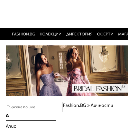
FASHION.BG
КОЛЕКЦИИ
ДИРЕКТОРИЯ
ОФЕРТИ
МАГ
Fashion.BG
»
Личности
А
Азис