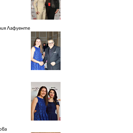
рия Лафуенте
ова