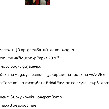
младежи - JD представя най-яките модели
листите на "Мистър Варна 2026"
хнови родни дизайнери
пейската мода: успешният завършек на проекта FEA-VEE
Сорентино гостува на Bridal Fashion по случай първия ро
акцент върху колекционерството
тила в безсмъртие