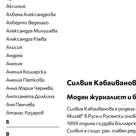
Аксиния
Албена Александрова
Алберто Веделаго
Александра Милушева
Александра Раева
Алисия
Андреа
Анелия
Анелия Кошарска
Анелия Петкова
Силвия Кабаивано
Анна Мария Чернева
Моден журналист и б
Антоанета Долкина
Аня Пенчева
Силвия Кабаиванова е родена 
Атанас Лазаров
Милев" в Русе и Русенски ун
Б
1999 година създава Българск
Силвия е също зам. главен ред
В