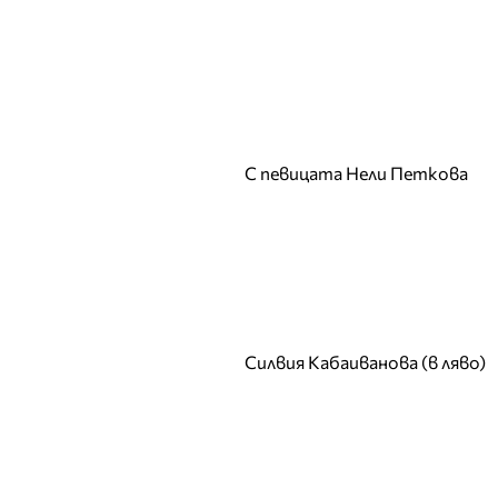
Красисмир Аврамов
Кремена Халваджиян
Криста
Кристина Димитрова
Кристо
С певицата Нели Петкова
Къци Вапцаров
Л
Лили Иванова
Любомир Стойков
М
Мадлен Алгафари
Силвия Кабаиванова (в ляво)
Маргарита Хранова
Мариана Векилска
Мариана Попова
Мариела