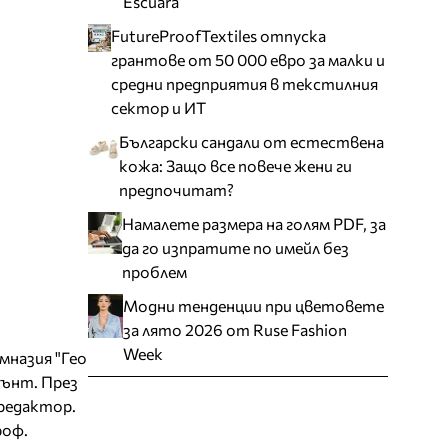
Escuara
FutureProofTextiles отпуска
грантове от 50 000 евро за малки и
средни предприятия в текстилния
сектор и ИТ
Български сандали от естествена
кожа: Защо все повече жени ги
предпочитат?
Намалете размера на голям PDF, за
да го изпратите по имейл без
проблем
Модни тенденции при цветовете
за лято 2026 от Ruse Fashion
Week
имназия "Гео
мънт. През
 редактор.
роф.