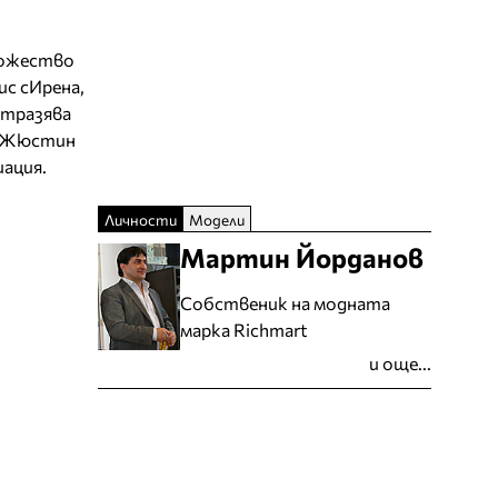
множество
ис сИрена,
отразява
на Жюстин
иация.
Личности
Модели
Мартин Йорданов
Собственик на модната
марка Richmart
и още...