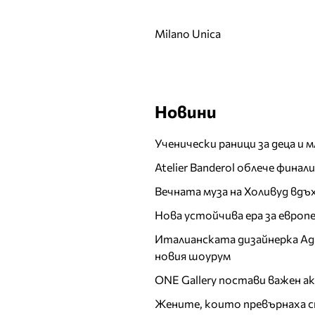
Мариела Гемишева
Марина Кискинова
Milano Unica
Мария
Мария Богданова
Мария Илиева
Мария Недкова
Новини
Мария Силвестър
Мартин Йорданов
Ученически раници за деца и 
Мартина Вачкова
Atelier Banderol облече фина
Миглена
Дерменджиева - Меги
Вечната муза на Холивуд вдъ
Дерм
Нова устойчива ера за евро
Мика Стоичков
Милица
Италианската дизайнерка Ада 
Милица Гладнишка
новия шоурум
Мира Добрева
ONE Gallery постави важен 
Мирослав Костадинов
Жените, които превърнаха с
- Миро