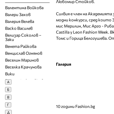
Любомир Стойков.
Валентина Войкова
Силвия е член на Академията 
Валери Захов
модни конкурси, сред които З
Валерия Велева
мис Мерилин, Мис Арго - Риба
Васко Василев
Castilla y Leon Fashion Week
Велизар Соколов –
Томс и Горица Белогушева. О
Заки
Венета Райкова
Венцислав Огнянов
Веселин Маринов
Галерия
Веселка Крачунова
Вики
Виргини\я Здравкова
А
Владимир Ампов -
Б
Графа
В
Владимир Карамазов
Г
Вяра Георгиева
10 години Fashion.bg
Д
Г