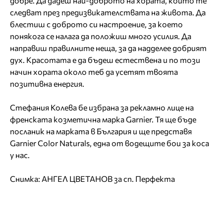
добре. Да дадеш най-доброто на хората, които те
следват през предизвикателствата на живота. Да
блестиш с доброто си настроение, за което
понякога се налага да положиш много усилия. Да
направиш правилните неща, за да надделее добрият
дух. Красотата е да бъдеш естествена и по този
начин хората около теб да усетят твоята
позитивна енергия.
Стефания Колева бе избрана за рекламно лице на
френската козметична марка Garnier. Тя ще бъде
посланик на марката в България и ще представя
Garnier Color Naturals, една от водещите бои за коса
у нас.
Снимка: АНГЕЛ ЦВЕТАНОВ за сп. Перфекта