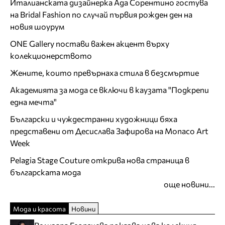
Италианската дизайнерка Ада Сорентино гостува
на Bridal Fashion по случай първия рожден ден на
новия шоурум
ONE Gallery постави важен акцент върху
колекционерството
Жените, които превърнаха стила в безсмъртие
Академията за мода се включи в каузата "Подкрепи
една мечта"
Български и чуждестранни художници бяха
представени от Десислава Зафирова на Monaco Art
Week
Pelagia Stage Couture открива нова страница в
българската мода
още новини...
Мода и красота
Новини