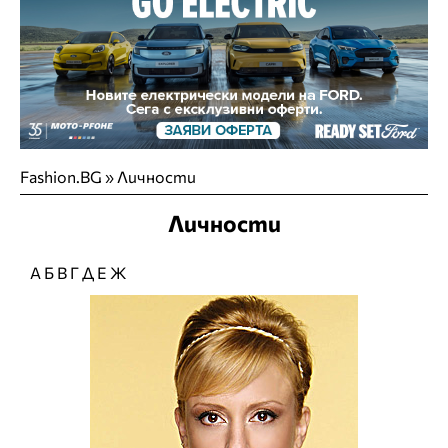
Fashion.BG
»
Личности
Личности
А
Б
В
Г
Д
Е
Ж