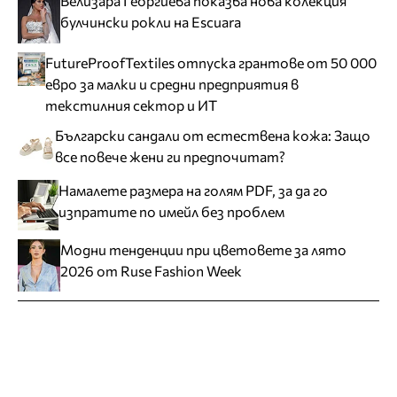
Велизара Георгиева показва нова колекция
булчински рокли на Escuara
FutureProofTextiles отпуска грантове от 50 000
евро за малки и средни предприятия в
текстилния сектор и ИТ
Български сандали от естествена кожа: Защо
все повече жени ги предпочитат?
Намалете размера на голям PDF, за да го
изпратите по имейл без проблем
Модни тенденции при цветовете за лято
2026 от Ruse Fashion Week