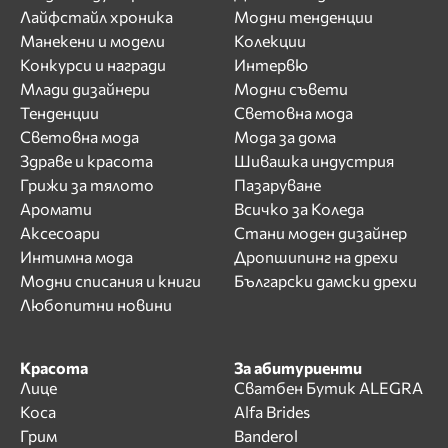
Лайфстайл хроника
Модни тенденции
Манекени и модели
Колекции
Конкурси и награди
Интервю
Млади дизайнери
Модни съвети
Тенденции
Световна мода
Световна мода
Мода за дома
Здраве и красота
Шивашка индустрия
Грижи за тялото
Пазаруване
Аромати
Всичко за Коледа
Аксесоари
Стани моден дизайнер
Интимна мода
Дропшипинг на дрехи
Модни списания и книги
Български дамски дрехи
Любопитни новини
Красота
За абитуриенти
Лице
Сватбен Бутик ALEGRA
Коса
Alfa Brides
Грим
Banderol