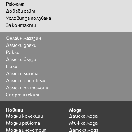
Реклама
Добави сайт
Условия за ползване
За контакти
Онлайн магазин
Дамски дрехи
Рокли
Дамски блузи
Поли
Дамски манта
Дамски костюми
Дамски панталони
Спортни екипи
Новини
Мода
Модни колекции
Дамска мода
Модни ревюта
Мъжка мода
Модна индустрия
Детска мода