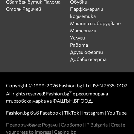
Сватбен бутик Палома
Обувки
Стоян Радичев
Парфюмерия и
козметика
Машини и оборудване
Материали
Услуги
Работа
Други оферти
Добави оферта
Copyright © 1999-2026 Fashion.bg Ltd. ISSN 2535-0102
®
All rights reserved! Fashion.bg
е регистрирана
търговска марка на ФАШЪН.БГ ООД.
Fashion.bg във
Facebook
|
TikTok
|
Instagram
|
You Tube
Препоръчваме:
Розали
|
Словото
|
IP Bulgaria
|
Create
your dress to impress
|
Capino.bg