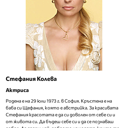
Стефания Колева
Актриса
Родена е на 29 юли 1973 г. в София. Кръстена е на
баба си Щефания, която е австрийка. За красивата
Стефания красотата е да си доволен от себе си и
от живота си. Да бъдеш себе си и да се познаваш