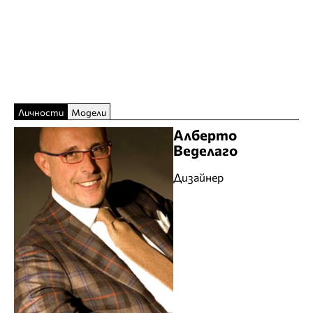
Личности
Модели
Алберто
Веделаго
Дизайнер