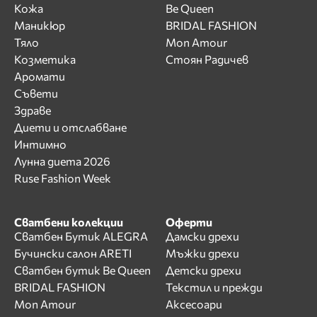
Кожа
Be Queen
Маникюр
BRIDAL FASHION
Тяло
Mon Amour
Козметика
Стоян Радичев
Аромати
Съвети
Здраве
Диети и отслабване
Интимно
Лунна диета 2026
Ruse Fashion Week
Сватбени колекции
Оферти
Сватбен Бутик ALEGRA
Дамски дрехи
Бучински салон ARETI
Мъжки дрехи
Сватбен бутик Be Queen
Детски дрехи
BRIDAL FASHION
Текстил и прежди
Mon Amour
Аксесоари