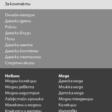
За контакти
Онлайн магазин
Дамски дрехи
Рокли
Дамски блузи
Поли
Дамски манта
Дамски костюми
Дамски панталони
Спортни екипи
Новини
Мода
Модни колекции
Дамска мода
Модни ревюта
Мъжка мода
Модна индустрия
Детска мода
Лайфстайл хроника
Модни тенденции
Манекени и модели
Колекции
Конкурси и награди
Интервю