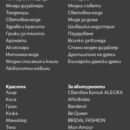
Млади дизайнери
Модни съвети
Тенденции
Световна мода
Световна мода
Мода за дома
Здраве и красота
Шивашка индустрия
Грижи за тялото
Пазаруване
Аромати
Всичко за Коледа
Аксесоари
Стани моден дизайнер
Интимна мода
Дропшипинг на дрехи
Модни списания и книги
Български дамски дрехи
Любопитни новини
Красота
За абитуриенти
Лице
Сватбен Бутик ALEGRA
Коса
Alfa Brides
Грим
Banderol
Кожа
Be Queen
Маникюр
BRIDAL FASHION
Тяло
Mon Amour