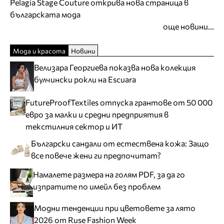
Pelagia Stage Couture открива нова страница в
българската мода
още новини...
Мода и красота
Новини
Велизара Георгиева показва нова колекция
булчински рокли на Escuara
FutureProofTextiles отпуска грантове от 50 000
евро за малки и средни предприятия в
текстилния сектор и ИТ
Български сандали от естествена кожа: Защо
все повече жени ги предпочитат?
Намалете размера на голям PDF, за да го
изпратите по имейл без проблем
Модни тенденции при цветовете за лято
2026 от Ruse Fashion Week