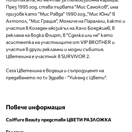
През 1995 год. става първата "Мис Самоков", има
призове като "Мис Равда" 1990 год.,"Мис Юни" в
Ахтопол, "Мис Грация", Момиче на Паралели, както и
участия в Коледен мюзикъл на Хачо Бояджиев, в
реклама на водка Флирт, в "Сделка или не" като
асистентка на участниците от VIP BROTHER и
участия в други рекламни и модни събития.
Цветелина е участник в SURVIVOR 2.
Сега Цветелина е водеща и съпродуцент на
предаването по tv Здраве - "Уикенд с Цвети".
Повече информация
Coiffure Beauty представя ЦВЕТИ РАЗЛОЖКА
Галерия