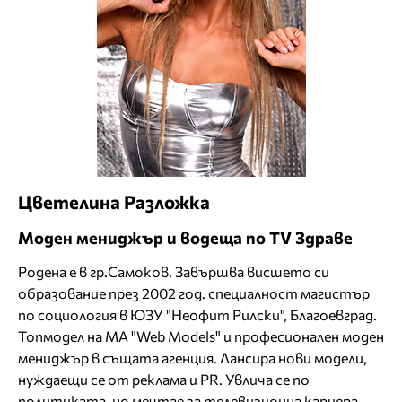
Цветелина Разложка
Моден мениджър и водеща по TV Здраве
Родена е в гр.Самоков. Завършва висшето си
образование през 2002 год. специалност магистър
по социология в ЮЗУ "Неофит Рилски", Благоевград.
Топмодел на МА "Web Models" и професионален моден
мениджър в същата агенция. Лансира нови модели,
нуждаещи се от реклама и PR. Увлича се по
политиката, но мечтае за телевизионна кариера.