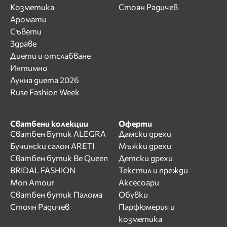
Козметика
Стоян Радичев
Аромати
Съвети
Здраве
Диети и отслабване
Интимно
Лунна диета 2026
Ruse Fashion Week
Сватбени колекции
Оферти
Сватбен Бутик ALEGRA
Дамски дрехи
Бучински салон ARETI
Мъжки дрехи
Сватбен бутик Be Queen
Детски дрехи
BRIDAL FASHION
Текстил и прежди
Mon Amour
Аксесоари
Сватбен бутик Палома
Обувки
Стоян Радичев
Парфюмерия и
козметика