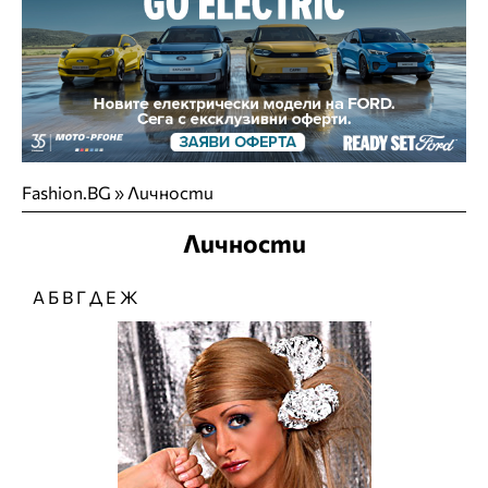
Fashion.BG
»
Личности
Личности
А
Б
В
Г
Д
Е
Ж