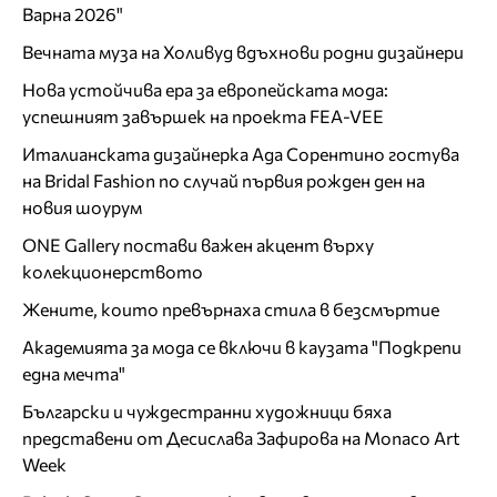
Варна 2026"
Вечната муза на Холивуд вдъхнови родни дизайнери
Нова устойчива ера за европейската мода:
успешният завършек на проекта FEA-VEE
Италианската дизайнерка Ада Сорентино гостува
на Bridal Fashion по случай първия рожден ден на
новия шоурум
ONE Gallery постави важен акцент върху
колекционерството
Жените, които превърнаха стила в безсмъртие
Академията за мода се включи в каузата "Подкрепи
една мечта"
Български и чуждестранни художници бяха
представени от Десислава Зафирова на Monaco Art
Week