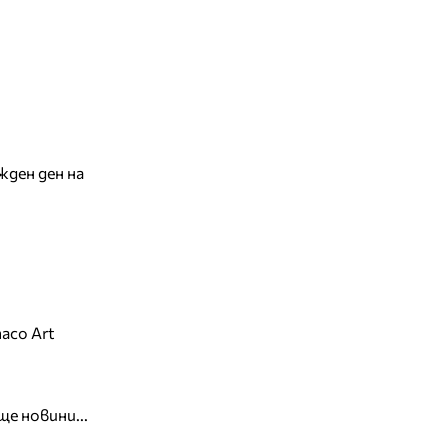
жден ден на
aco Art
ще новини...