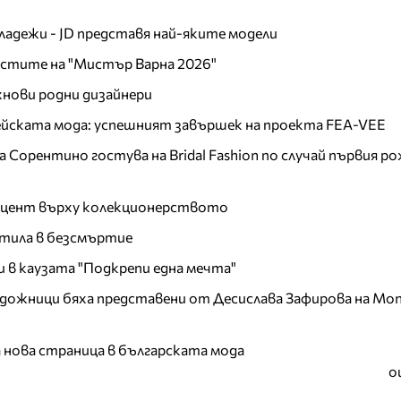
младежи - JD представя най-яките модели
листите на "Мистър Варна 2026"
хнови родни дизайнери
пейската мода: успешният завършек на проекта FEA-VEE
Сорентино гостува на Bridal Fashion по случай първия ро
акцент върху колекционерството
тила в безсмъртие
и в каузата "Подкрепи една мечта"
дожници бяха представени от Десислава Зафирова на Mon
а нова страница в българската мода
о