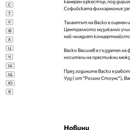
камерен оркестър, под дириг
С
Софийската филхармония зап
Валентина Войкова
Т
Валери Захов
У
Талантът на Васко е оценен и
Валерия Велева
Централното музикално учил
Ф
Васко Василев
най-младият концертмайстор
Х
Велизар Соколов –
Заки
Ц
Васко Василев е създател на
Венета Райкова
Ч
носители на престижни межд
Венцислав Огнянов
Ш
Веселин Маринов
През годините Васко е работи
Щ
Веселка Крачунова
Ууд ( от "Ролинг Стоунс"), Ва
Ю
Вики
Виргини\я Здравкова
Я
Владимир Ампов -
Графа
Владимир Карамазов
Вяра Георгиева
Новини
Г