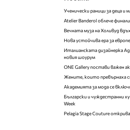
Гала
Ученически раници за деца и 
Галена
Atelier Banderol облече фина
Галина Денчева
Вечната муза на Холивуд вдъ
Галя
Нова устойчива ера за евро
Георги Милчев - Годжи
Гери от Огледала
Италианската дизайнерка Ада 
Глория
новия шоурум
Григор Димитров
ONE Gallery постави важен 
Д
Жените, които превърнаха с
Даниел Рачев
Академията за мода се включ
Дара
Български и чуждестранни ху
Деси Тенекеджиева
Week
Десислава (DESS)
Pelagia Stage Couture открив
Десислава Банова
Диана Любенова