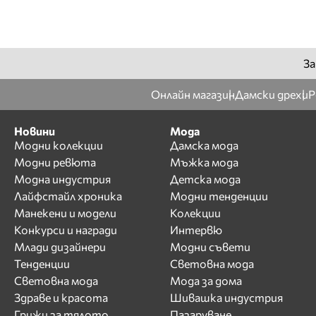
Димитър Бербатов
Дони
Е
За
Евгени Минчев
Евгения Живкова
Онлайн магазин
Дамски дрехи
Р
Едис Пала
Екатерина Тонева
Новини
Мода
Елен Колева
Модни колекции
Дамска мода
Модни ревюта
Мъжка мода
Елена
Модна индустрия
Детска мода
Елена Йончева
Лайфстайл хроника
Модни тенденции
Елена Петрова
Манекени и модели
Колекции
Елица Тодорова
Конкурси и награди
Интервю
Емил Арабаджиев
Млади дизайнери
Модни съвети
Емилия
Тенденции
Световна мода
Енджи Касабие
Световна мода
Мода за дома
Здраве и красота
Шивашка индустрия
Ж
Грижи за тялото
Пазаруване