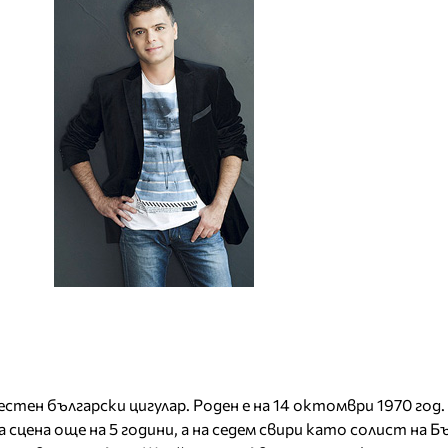
стен български цигулар. Роден е на 14 октомври 1970 год. 
 сцена още на 5 години, а на седем свири като солист на Б