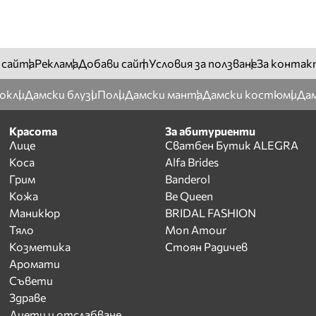
 сайта
Реклама
Добави сайт
Условия за ползване
За контак
окли
Дамски блузи
Поли
Дамски манта
Дамски костюми
Дам
Красота
За абитуриенти
Лице
Сватбен Бутик ALEGRA
Коса
Alfa Brides
Грим
Banderol
Кожа
Be Queen
Маникюр
BRIDAL FASHION
Тяло
Mon Amour
Козметика
Стоян Радичев
Аромати
Съвети
Здраве
Диети и отслабване