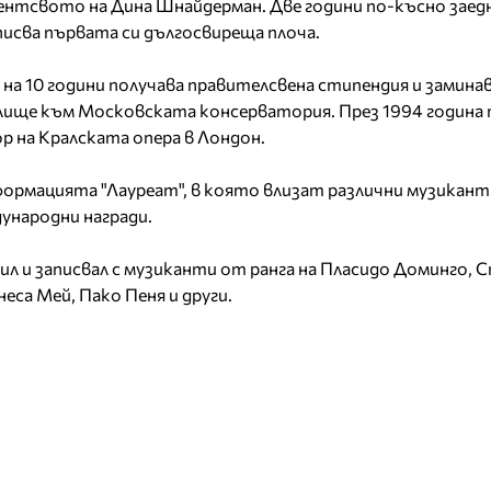
ентсвото на Дина Шнайдерман. Две години по-късно заед
исва първата си дългосвиреща плоча.
 на 10 години получава правителсвена стипендия и заминава
ище към Московската консерватория. През 1994 година
 на Кралската опера в Лондон.
 формацията "Лауреат", в която влизат различни музикант
ународни награди.
л и записвал с музиканти от ранга на Пласидо Доминго, С
неса Мей, Пако Пеня и други.