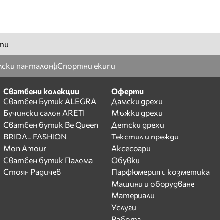
ти
ски панталони
Спортни екипи
Сватбени колекции
Оферти
Сватбен Бутик ALEGRA
Дамски дрехи
Бучински салон ARETI
Мъжки дрехи
Сватбен бутик Be Queen
Детски дрехи
BRIDAL FASHION
Текстил и прежди
Mon Amour
Аксесоари
Сватбен бутик Палома
Обувки
Стоян Радичев
Парфюмерия и козметика
Машини и оборудване
Материали
Услуги
Работа