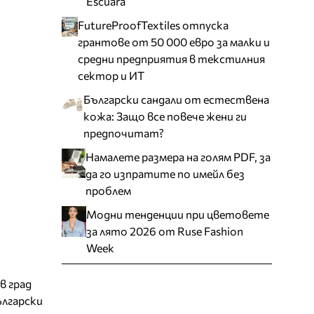
Escuara
FutureProofTextiles отпуска
грантове от 50 000 евро за малки и
средни предприятия в текстилния
сектор и ИТ
Български сандали от естествена
кожа: Защо все повече жени ги
предпочитат?
Намалете размера на голям PDF, за
да го изпратите по имейл без
проблем
Модни тенденции при цветовете
за лято 2026 от Ruse Fashion
Week
в град
ългарски