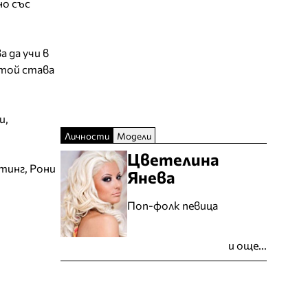
но със
 да учи в
 той става
и,
Личности
Модели
Цветелина
тинг, Рони
Янева
Поп-фолк певица
и още...