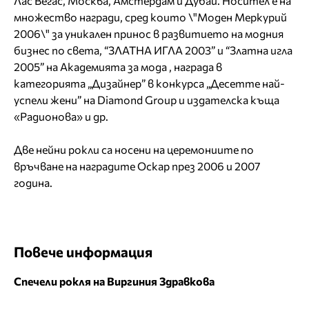
Лас Вегас, Москва, Амстердам и Дубай. Носител е на
множество награди, сред които \"Моден Меркурий
2006\" за уникален принос в развитието на модния
бизнес по света, “ЗЛАТНА ИГЛА 2003” и “Златна игла
2005” на Академията за мода , награда в
категорията „Дизайнер” в конкурса „Десетте най-
успели жени” на Diamоnd Group и издателска къща
«Радионова» и др.
Две нейни рокли са носени на церемониите по
връчване на наградите Оскар през 2006 и 2007
година.
Повече информация
Спечели рокля на Виргиния Здравкова