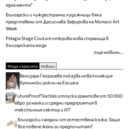
една мечта"
Български и чуждестранни художници бяха
представени от Десислава Зафирова на Monaco Art
Week
Pelagia Stage Couture открива нова страница в
българската мода
още новини...
Мода и красота
Новини
Велизара Георгиева показва нова колекция
булчински рокли на Escuara
FutureProofTextiles отпуска грантове от 50 000
евро за малки и средни предприятия в
текстилния сектор и ИТ
Български сандали от естествена кожа: Защо
все повече жени ги предпочитат?