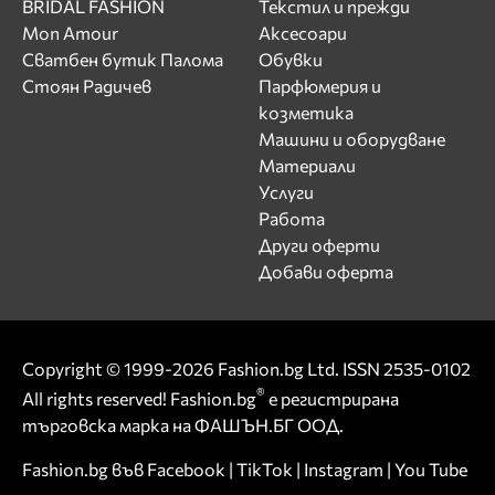
BRIDAL FASHION
Текстил и прежди
Mon Amour
Аксесоари
Сватбен бутик Палома
Обувки
Стоян Радичев
Парфюмерия и
козметика
Машини и оборудване
Материали
Услуги
Работа
Други оферти
Добави оферта
Copyright © 1999-2026 Fashion.bg Ltd. ISSN 2535-0102
®
All rights reserved! Fashion.bg
е регистрирана
търговска марка на ФАШЪН.БГ ООД.
Fashion.bg във
Facebook
|
TikTok
|
Instagram
|
You Tube