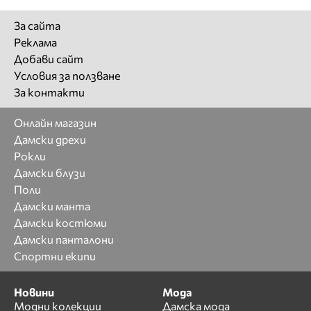
За сайта
Реклама
Добави сайт
Условия за ползване
За контакти
Онлайн магазин
Дамски дрехи
Рокли
Дамски блузи
Поли
Дамски манта
Дамски костюми
Дамски панталони
Спортни екипи
Новини
Мода
Модни колекции
Дамска мода