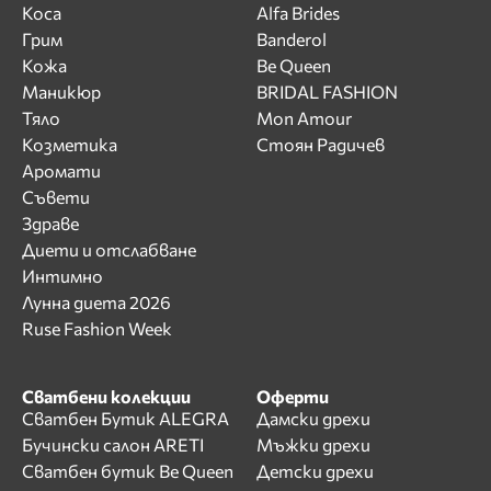
Коса
Alfa Brides
Грим
Banderol
Кожа
Be Queen
Маникюр
BRIDAL FASHION
Тяло
Mon Amour
Козметика
Стоян Радичев
Аромати
Съвети
Здраве
Диети и отслабване
Интимно
Лунна диета 2026
Ruse Fashion Week
Сватбени колекции
Оферти
Сватбен Бутик ALEGRA
Дамски дрехи
Бучински салон ARETI
Мъжки дрехи
Сватбен бутик Be Queen
Детски дрехи