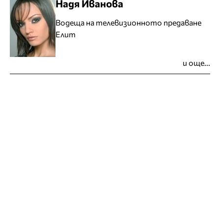
Надя Иванова
Водеща на телевизионното предаване
Елит
и още...