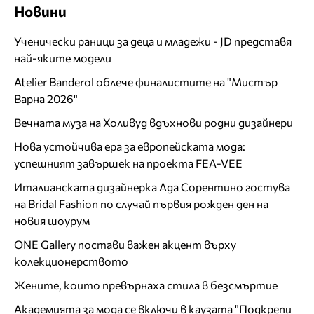
Новини
Ученически раници за деца и младежи - JD представя
най-яките модели
Atelier Banderol облече финалистите на "Мистър
Варна 2026"
Вечната муза на Холивуд вдъхнови родни дизайнери
Нова устойчива ера за европейската мода:
успешният завършек на проекта FEA-VEE
Италианската дизайнерка Ада Сорентино гостува
на Bridal Fashion по случай първия рожден ден на
новия шоурум
ONE Gallery постави важен акцент върху
колекционерството
Жените, които превърнаха стила в безсмъртие
Академията за мода се включи в каузата "Подкрепи