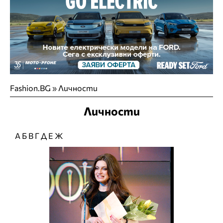
Fashion.BG
»
Личности
Личности
А
Б
В
Г
Д
Е
Ж