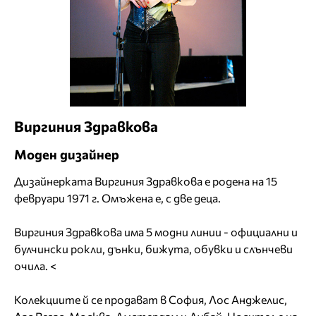
Виргиния Здравкова
Моден дизайнер
Дизайнерката Виргиния Здравкова е родена на 15
февруари 1971 г. Омъжена е, с две деца.
Виргиния Здравкова има 5 модни линии - официални и
булчински рокли, дънки, бижута, обувки и слънчеви
очила. <
Колекциите й се продават в София, Лос Анджелис,