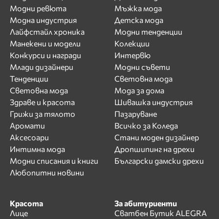
Модни ревюта
Мъжка мода
Модна индустрия
Детска мода
Лайфстайл хроника
Модни тенденции
Манекени и модели
Колекции
Конкурси и награди
Интервю
Млади дизайнери
Модни съвети
Тенденции
Световна мода
Световна мода
Мода за дома
Здраве и красота
Шивашка индустрия
Грижи за тялото
Пазаруване
Аромати
Всичко за Коледа
Аксесоари
Стани моден дизайнер
Интимна мода
Дропшипинг на дрехи
Модни списания и книги
Български дамски дрехи
Любопитни новини
Красота
За абитуриенти
Лице
Сватбен Бутик ALEGRA