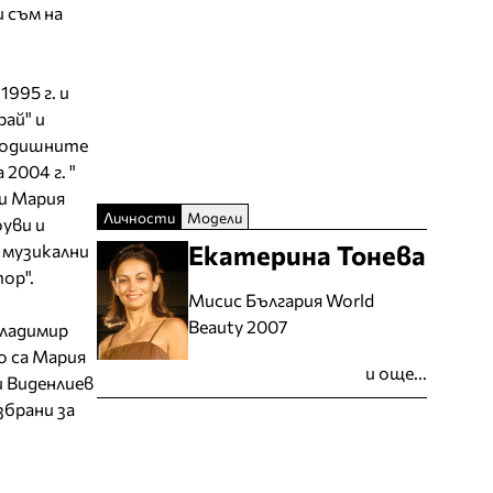
и съм на
995 г. и
рай" и
 годишните
2004 г. "
 и Мария
Личности
Модели
уви и
Екатерина Тонева
 музикални
ор".
Мисис България World
Beauty 2007
Владимир
о са Мария
и още...
и Виденлиев
збрани за