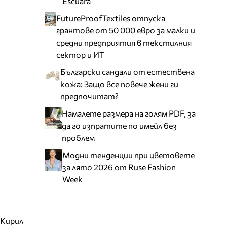
Escuara
FutureProofTextiles отпуска
грантове от 50 000 евро за малки и
средни предприятия в текстилния
сектор и ИТ
Български сандали от естествена
кожа: Защо все повече жени ги
предпочитат?
Намалете размера на голям PDF, за
да го изпратите по имейл без
проблем
Модни тенденции при цветовете
за лято 2026 от Ruse Fashion
Week
 Кирил