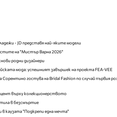
младежи - JD представя най-яките модели
листите на "Мистър Варна 2026"
хнови родни дизайнери
пейската мода: успешният завършек на проекта FEA-VEE
Сорентино гостува на Bridal Fashion по случай първия ро
акцент върху колекционерството
тила в безсмъртие
и в каузата "Подкрепи една мечта"