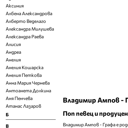
Аксиния
Албена Александрова
Алберто Веделаго
Александра Милушева
Александра Раева
Алисия
Андреа
Анелия
Анелия Кошарска
Анелия Петкова
Анна Мария Чернева
Антоанета Долкина
Аня Пенчева
Владимир Ампов - 
Атанас Лазаров
Поп певец и продуце
Б
Владимир Ампов - Графа е род
В