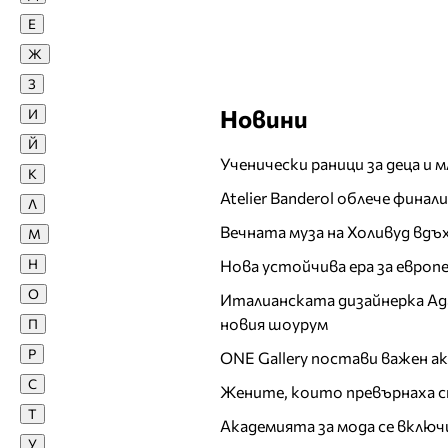
Е
Гала
Ж
Галена
З
Галина Денчева
Новини
Галя
И
Георги Милчев - Годжи
Й
Ученически раници за деца и 
Гери от Огледала
К
Глория
Atelier Banderol облече фина
Л
Григор Димитров
Вечната муза на Холивуд вдъ
М
Д
Н
Нова устойчива ера за евро
Даниел Рачев
О
Италианската дизайнерка Ада 
Дара
новия шоурум
П
Деси Тенекеджиева
Р
ONE Gallery постави важен 
Десислава (DESS)
С
Жените, които превърнаха с
Десислава Банова
Т
Диана Любенова
Академията за мода се включ
У