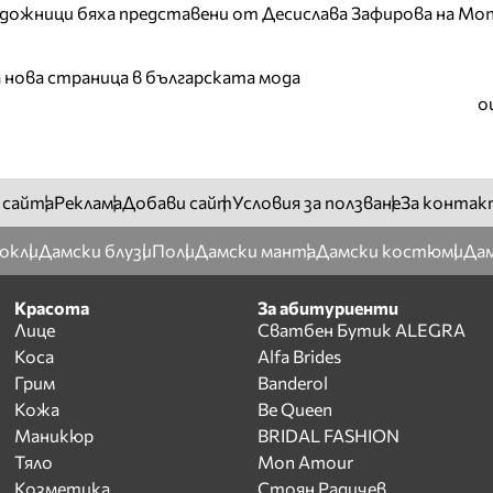
дожници бяха представени от Десислава Зафирова на Mon
а нова страница в българската мода
о
 сайта
Реклама
Добави сайт
Условия за ползване
За контак
окли
Дамски блузи
Поли
Дамски манта
Дамски костюми
Дам
Красота
За абитуриенти
Лице
Сватбен Бутик ALEGRA
Коса
Alfa Brides
Грим
Banderol
Кожа
Be Queen
Маникюр
BRIDAL FASHION
Тяло
Mon Amour
Козметика
Стоян Радичев