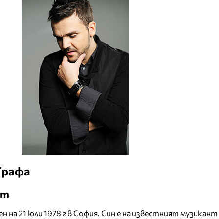
Графа
нт
ен на 21 юли 1978 г в София. Син е на известният музикант