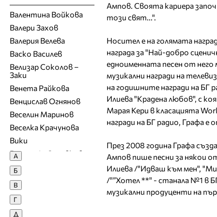
Ампов. Своята кариера започв
Валентина Войкова
този свят...".
Валери Захов
Валерия Велева
Носител е на голямата наград
награда за "Най-добро сценич
Васко Василев
едноименната песен от него 
Велизар Соколов –
Заки
музикални награди на телевиз
на годишните награди на БГ р
Венета Райкова
Илиева "Крадена любов", с к
Венцислав Огнянов
Марая Кери в класацията Worl
Веселин Маринов
награди на БГ радио, Графа е
Веселка Крачунова
Вики
През 2008 година Графа създ
Виргини\я Здравкова
А
Ампов пише песни за някои о
Владимир Ампов -
Илиева /"Идваш към мен", "М
Б
Графа
/"”Хотел **" - станала №1 в Б
В
Владимир Карамазов
музикални продуценти на първ
Г
Вяра Георгиева
Д
Г