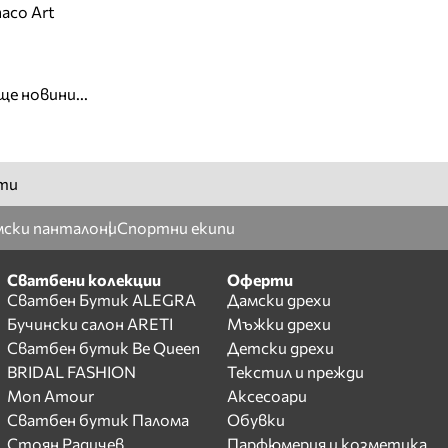
aco Art
ще новини...
ти
ски панталони
Спортни екипи
Сватбени колекции
Оферти
Сватбен Бутик ALEGRA
Дамски дрехи
Бучински салон ARETI
Мъжки дрехи
Сватбен бутик Be Queen
Детски дрехи
BRIDAL FASHION
Текстил и прежди
Mon Amour
Аксесоари
Сватбен бутик Палома
Обувки
Стоян Радичев
Парфюмерия и козметика