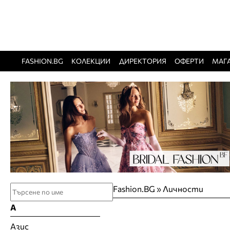
FASHION.BG
КОЛЕКЦИИ
ДИРЕКТОРИЯ
ОФЕРТИ
МАГ
Fashion.BG
»
Личности
А
Азис