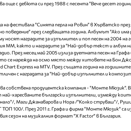
а още с дебюта си през 1988 с песента "Вече десет годин
а на фестивала "Синята перла на Ровин" в Хърватско през 1
но поведение" през следващата година. Албумът "Ако има 
му носят наградите за изпълнител и поп песен на 2004 на
ия ММ, както и наградите за "Най-добър текст и албум на 
адио. През месец май 2005 излиза дуетната песен на Графа
оято се нарежда на осмо място между хитовете на Бон Джо
d Chart Express на MTV. През същата година на годишните
 отличен с наградата за "Най-добър изпълнител и композит
ава собствена продуцентска компания - "Монте Мюзик". 
т най-харесваните български изпълнители, измежду коит
инало"/, Маги Джанаварова и Нора /"Колко струваш"/, Руш
Г ТОП 100/. През 2011 г. Графа и фирма "Монте Мюзик" са и
ия сезон на музикалния формат "X Factor" в България.