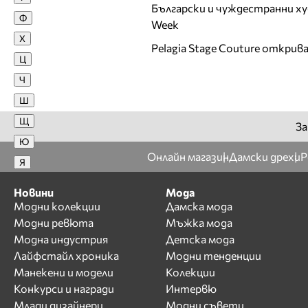
Димитър Бербатов
Български и чуждестранни ху
Ф
Дони
Week
Х
Е
Pelagia Stage Couture открив
Ц
Евгени Минчев
Ч
Евгения Живкова
Ш
Едис Пала
Щ
Екатерина Тонева
За
Елен Колева
Ю
Онлайн магазин
Дамски дрехи
Р
Елена
Я
Елена Йончева
Новини
Мода
Елена Петрова
Модни колекции
Дамска мода
Елица Тодорова
Модни ревюта
Мъжка мода
Емил Арабаджиев
Модна индустрия
Детска мода
Емилия
Лайфстайл хроника
Модни тенденции
Енджи Касабие
Манекени и модели
Колекции
Конкурси и награди
Интервю
Ж
Млади дизайнери
Модни съвети