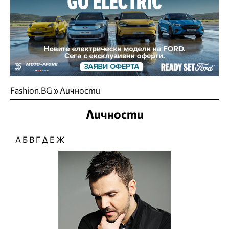
Fashion.BG
»
Личности
Личности
А
Б
В
Г
Д
Е
Ж