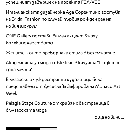
успешният завършек на проекта FEA-VEE
Италианската дизайнерка Ада Сорентино гостува
на Bridal Fashion по случай първия рожден ден на
новия шоурум
ONE Gallery постави важен акцент върху
колекционерството
Жените, които превърнаха стила в безсмъртие
Академията за мода се включи в каузата "Подкрепи
една мечта"
Български и чуждестранни художници бяха
представени от Десислава Зафирова на Monaco Art
Week
Pelagia Stage Couture открива нова страница в
българската мода
още новини...