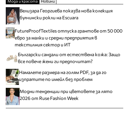
Мода и красота
Новини
Велизара Георгиева показва нова колекция
булчински рокли на Escuara
FutureProofTextiles отпуска грантове от 50 000
евро за малки и средни предприятия в
текстилния сектор и ИТ
Български сандали от естествена кожа: Защо
все повече жени ги предпочитат?
Намалете размера на голям PDF, за да го
изпратите по имейл без проблем
Модни тенденции при цветовете за лято
2026 от Ruse Fashion Week