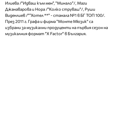
Илиева /"Идваш към мен", "Минало"/, Маги
Джанаварова и Нора /"Колко струваш"/, Руши
Виденлиев /"”Хотел **" - станала №1 в БГ ТОП 100/.
През 2011 г. Графа и фирма "Монте Мюзик" са
избрани за музикални продуценти на първия сезон на
музикалния формат "X Factor" в България.