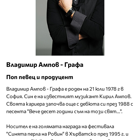
Владимир Ампов - Графа
Поп певец и продуцент
Владимир Ампов - Графа е роден на 21 юли 1978 г в
София. Син е на известният музикант Кирил Ампов.
Своята кариера започва още с дебюта си през 1988 с
песента "Вече десет години съм на този свят...".
Носител е на голямата награда на фестивала
"Синята перла на Ровин" в Хърватско през 1995 г. и