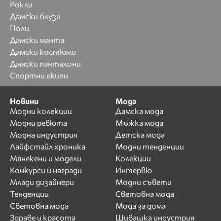
Рокли
Дамски блузи
Поли
Дамски манта
Дамски костюми
Дамски панталони
Спортни екипи
Новини
Мода
Модни колекции
Дамска мода
Модни ревюта
Мъжка мода
Модна индустрия
Детска мода
Лайфстайл хроника
Модни тенденции
Манекени и модели
Колекции
Конкурси и награди
Интервю
Млади дизайнери
Модни съвети
Тенденции
Световна мода
Световна мода
Мода за дома
Здраве и красота
Шивашка индустрия