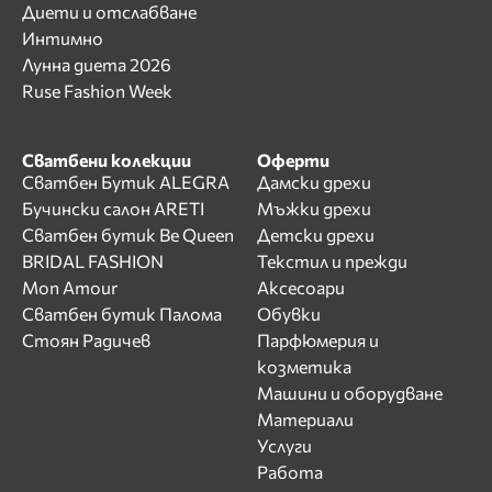
Диети и отслабване
Интимно
Лунна диета 2026
Ruse Fashion Week
Сватбени колекции
Оферти
Сватбен Бутик ALEGRA
Дамски дрехи
Бучински салон ARETI
Мъжки дрехи
Сватбен бутик Be Queen
Детски дрехи
BRIDAL FASHION
Текстил и прежди
Mon Amour
Аксесоари
Сватбен бутик Палома
Обувки
Стоян Радичев
Парфюмерия и
козметика
Машини и оборудване
Материали
Услуги
Работа