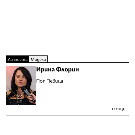
Личности
Модели
Ирина Флорин
Поп Певица
и още...