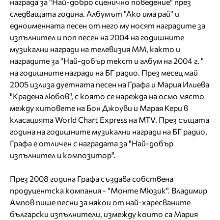
награда за "Най-добро сценично поведение" през
следващата година. Албумът "Ако има рай" и
едноименната песен от него му носят наградите за
изпълнител и поп песен на 2004 на годишните
музикални награди на телевизия ММ, както и
наградите за "Най-добър текст и албум на 2004 г. "
на годишните награди на БГ радио. През месец май
2005 излиза дуетната песен на Графа и Мария Илиева
"Крадена любов", с която се нарежда на осмо място
между хитовете на Бон Джоуви и Марая Кери в
класацията World Chart Express на MTV. През същата
година на годишните музикални награди на БГ радио,
Графа е отличен с наградата за "Най-добър
изпълнител и композитор".
През 2008 година Графа създава собствена
продуцентска компания - "Монте Мюзик". Владимир
Ампов пише песни за някои от най-харесваните
български изпълнители, измежду които са Мария