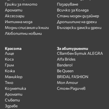
Грижи за тялото
Пазаруване
Аромати
Всичко за Коледа
Аксесоари
Стани моден дизайнер
Интимна мода
Дропшипинг на дрехи
Модни списания и книги
Български дамски дрехи
Любопитни новини
Красота
За абитуриенти
Лице
Сватбен Бутик ALEGRA
Коса
Alfa Brides
Грим
Banderol
Кожа
Be Queen
Маникюр
BRIDAL FASHION
Тяло
Mon Amour
Козметика
Стоян Радичев
Аромати
Съвети
Здраве