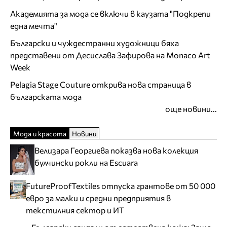
Академията за мода се включи в каузата "Подкрепи
една мечта"
Български и чуждестранни художници бяха
представени от Десислава Зафирова на Monaco Art
Week
Pelagia Stage Couture открива нова страница в
българската мода
още новини...
Мода и красота
Новини
Велизара Георгиева показва нова колекция
булчински рокли на Escuara
FutureProofTextiles отпуска грантове от 50 000
евро за малки и средни предприятия в
текстилния сектор и ИТ