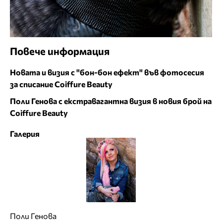
Повече информация
Новата и визия с "бон-бон ефект" във фотосесия
за списание Coiffure Beauty
Поли Генова с екстравагантна визия в новия брой на
Coiffure Beauty
Галерия
Поли Генова