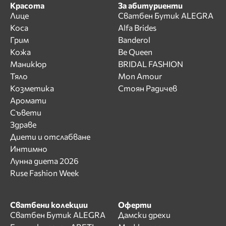
Красота
За абитуриенти
Лице
Сватбен Бутик ALEGRA
Коса
Alfa Brides
Грим
Banderol
Кожа
Be Queen
Маникюр
BRIDAL FASHION
Тяло
Mon Amour
Козметика
Стоян Радичев
Аромати
Съвети
Здраве
Диети и отслабване
Интимно
Лунна диета 2026
Ruse Fashion Week
Сватбени колекции
Оферти
Сватбен Бутик ALEGRA
Дамски дрехи