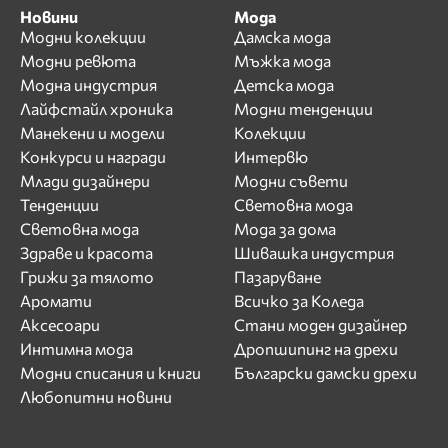
Новини
Мода
Модни колекции
Дамска мода
Модни ревюта
Мъжка мода
Модна индустрия
Детска мода
Лайфстайл хроника
Модни тенденции
Манекени и модели
Колекции
Конкурси и награди
Интервю
Млади дизайнери
Модни съвети
Тенденции
Световна мода
Световна мода
Мода за дома
Здраве и красота
Шивашка индустрия
Грижи за тялото
Пазаруване
Аромати
Всичко за Коледа
Аксесоари
Стани моден дизайнер
Интимна мода
Дропшипинг на дрехи
Модни списания и книги
Български дамски дрехи
Любопитни новини