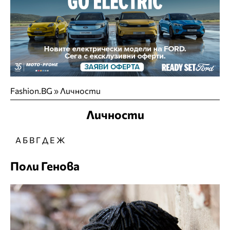
Fashion.BG
»
Личности
Личности
А
Б
В
Г
Д
Е
Ж
Поли Генова