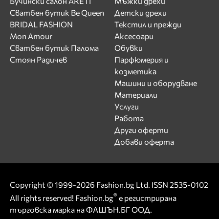
Бучински салон ARETI
Мъжки дрехи
Сватбен бутик Be Queen
Детски дрехи
BRIDAL FASHION
Текстил и прежди
Mon Amour
Аксесоари
Сватбен бутик Палома
Обувки
Стоян Радичев
Парфюмерия и
козметика
Машини и оборудване
Материали
Услуги
Работа
Други оферти
Добави оферта
Copyright © 1999-2026 Fashion.bg Ltd. ISSN 2535-0102
®
All rights reserved! Fashion.bg
е регистрирана
търговска марка на ФАШЪН.БГ ООД.