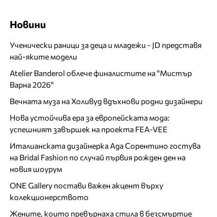
Новини
Ученически раници за деца и младежи - JD представя
най-яките модели
Atelier Banderol облече финалистите на "Мистър
Варна 2026"
Вечната муза на Холивуд вдъхнови родни дизайнери
Нова устойчива ера за европейската мода:
успешният завършек на проекта FEA-VEE
Италианската дизайнерка Ада Сорентино гостува
на Bridal Fashion по случай първия рожден ден на
новия шоурум
ONE Gallery постави важен акцент върху
колекционерството
Жените, които превърнаха стила в безсмъртие