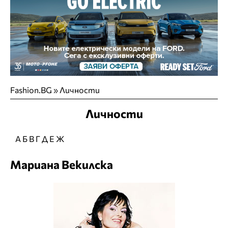
Fashion.BG
»
Личности
Личности
А
Б
В
Г
Д
Е
Ж
Мариана Векилска