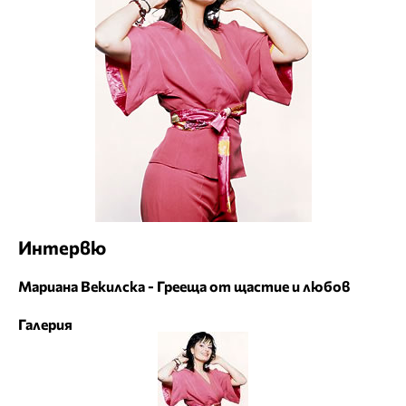
Интервю
Мариана Векилска - Грееща от щастие и любов
Галерия