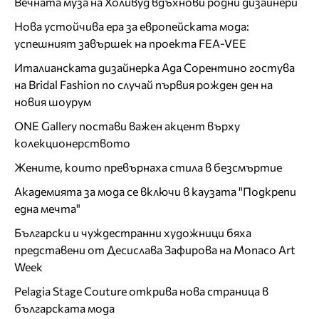
Вечната муза на Холивуд вдъхнови родни дизайнери
Нова устойчива ера за европейската мода:
успешният завършек на проекта FEA-VEE
Италианската дизайнерка Ада Сорентино гостува
на Bridal Fashion по случай първия рожден ден на
новия шоурум
ONE Gallery постави важен акцент върху
колекционерството
Жените, които превърнаха стила в безсмъртие
Академията за мода се включи в каузата "Подкрепи
една мечта"
Български и чуждестранни художници бяха
представени от Десислава Зафирова на Monaco Art
Week
Pelagia Stage Couture открива нова страница в
българската мода