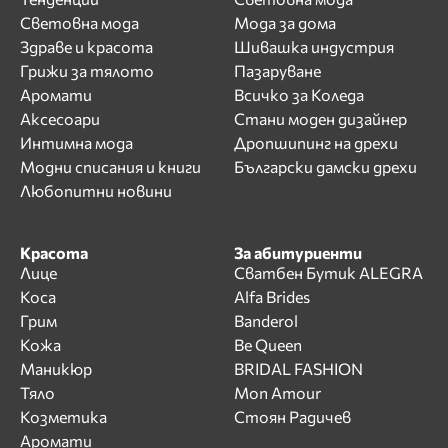
Световна мода
Мода за дома
Здраве и красота
Шивашка индустрия
Грижи за тялото
Пазаруване
Аромати
Всичко за Коледа
Аксесоари
Стани моден дизайнер
Интимна мода
Дропшипинг на дрехи
Модни списания и книги
Български дамски дрехи
Любопитни новини
Красота
За абитуриенти
Лице
Сватбен Бутик ALEGRA
Коса
Alfa Brides
Грим
Banderol
Кожа
Be Queen
Маникюр
BRIDAL FASHION
Тяло
Mon Amour
Козметика
Стоян Радичев
Аромати