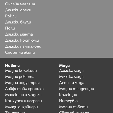
Онлайн магазин
Дамски дрехи
Рокли
Дамски блузи
Поли
Дамски манта
Дамски костюми
Дамски панталони
Спортни екипи
Новини
Мода
Модни колекции
Дамска мода
Модни ревюта
Мъжка мода
Модна индустрия
Детска мода
Лайфстайл хроника
Модни тенденции
Манекени и модели
Колекции
Конкурси и награди
Интервю
Млади дизайнери
Модни съвети
Тенденции
Световна мода