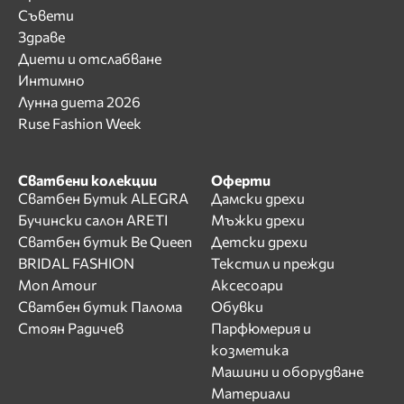
Съвети
Здраве
Диети и отслабване
Интимно
Лунна диета 2026
Ruse Fashion Week
Сватбени колекции
Оферти
Сватбен Бутик ALEGRA
Дамски дрехи
Бучински салон ARETI
Мъжки дрехи
Сватбен бутик Be Queen
Детски дрехи
BRIDAL FASHION
Текстил и прежди
Mon Amour
Аксесоари
Сватбен бутик Палома
Обувки
Стоян Радичев
Парфюмерия и
козметика
Машини и оборудване
Материали