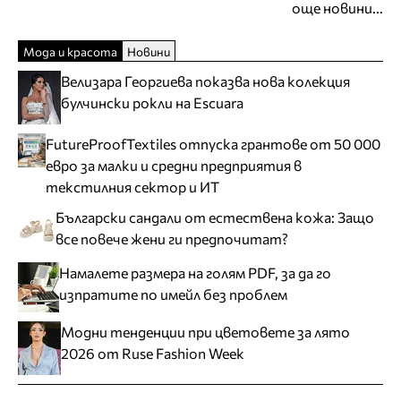
още новини...
Мода и красота
Новини
Велизара Георгиева показва нова колекция
булчински рокли на Escuara
FutureProofTextiles отпуска грантове от 50 000
евро за малки и средни предприятия в
текстилния сектор и ИТ
Български сандали от естествена кожа: Защо
все повече жени ги предпочитат?
Намалете размера на голям PDF, за да го
изпратите по имейл без проблем
Модни тенденции при цветовете за лято
2026 от Ruse Fashion Week