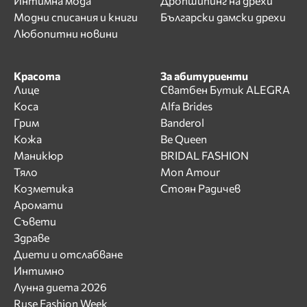
Интимна мода
Дропшипинг на дрехи
Модни списания и книги
Български дамски дрехи
Любопитни новини
Красота
За абитуриенти
Лице
Сватбен Бутик ALEGRA
Коса
Alfa Brides
Грим
Banderol
Кожа
Be Queen
Маникюр
BRIDAL FASHION
Тяло
Mon Amour
Козметика
Стоян Радичев
Аромати
Съвети
Здраве
Диети и отслабване
Интимно
Лунна диета 2026
Ruse Fashion Week