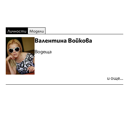
Личности
Модели
Валентина Войкова
Водеща
и още...