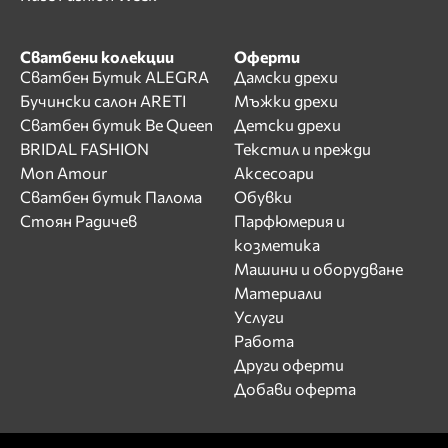
Сватбени колекции
Оферти
Сватбен Бутик ALEGRA
Дамски дрехи
Бучински салон ARETI
Мъжки дрехи
Сватбен бутик Be Queen
Детски дрехи
BRIDAL FASHION
Текстил и прежди
Mon Amour
Аксесоари
Сватбен бутик Палома
Обувки
Стоян Радичев
Парфюмерия и
козметика
Машини и оборудване
Материали
Услуги
Работа
Други оферти
Добави оферта