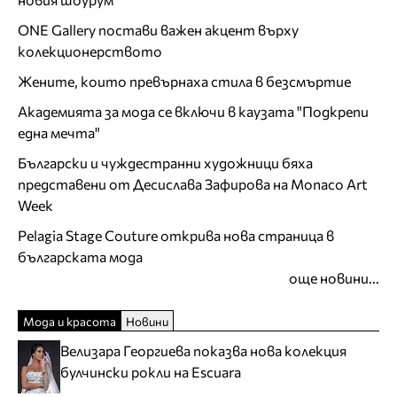
ONE Gallery постави важен акцент върху
колекционерството
Жените, които превърнаха стила в безсмъртие
Академията за мода се включи в каузата "Подкрепи
една мечта"
Български и чуждестранни художници бяха
представени от Десислава Зафирова на Monaco Art
Week
Pelagia Stage Couture открива нова страница в
българската мода
още новини...
Мода и красота
Новини
Велизара Георгиева показва нова колекция
булчински рокли на Escuara