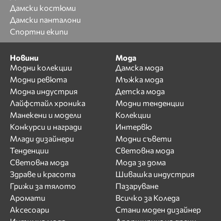
Дамски костюми
Дамски панталони
Спортни екипи
Новини
Мода
Модни колекции
Дамска мода
Модни ревюта
Мъжка мода
Модна индустрия
Детска мода
Лайфстайл хроника
Модни тенденции
Манекени и модели
Колекции
Конкурси и награди
Интервю
Млади дизайнери
Модни съвети
Тенденции
Световна мода
Световна мода
Мода за дома
Здраве и красота
Шивашка индустрия
Грижи за тялото
Пазаруване
Аромати
Всичко за Коледа
Аксесоари
Стани моден дизайнер