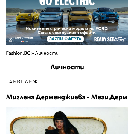
Fashion.BG
»
Личности
Личности
А
Б
В
Г
Д
Е
Ж
Миглена Дерменджиева - Меги Дерм