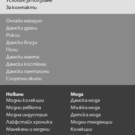
За контакти
Онлайн магазин
Дамски дрехи
Рокли
Дамски блузи
Поли
Дамски манта
Дамски костюми
Дамски панталони
Спортни екипи
Новини
Мода
Модни колекции
Дамска мода
Модни ревюта
Мъжка мода
Модна индустрия
Детска мода
Лайфстайл хроника
Модни тенденции
Манекени и модели
Колекции