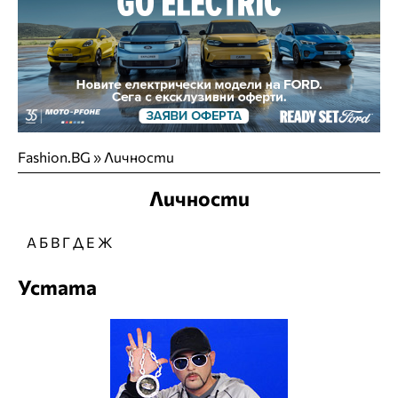
Fashion.BG
»
Личности
Личности
А
Б
В
Г
Д
Е
Ж
Устата