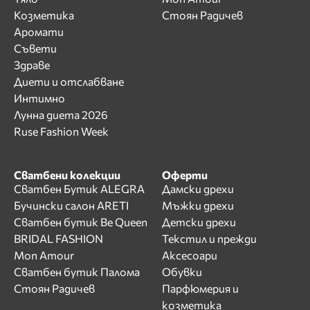
Козметика
Стоян Радичев
Аромати
Съвети
Здраве
Диети и отслабване
Интимно
Лунна диета 2026
Ruse Fashion Week
Сватбени колекции
Оферти
Сватбен Бутик ALEGRA
Дамски дрехи
Бучински салон ARETI
Мъжки дрехи
Сватбен бутик Be Queen
Детски дрехи
BRIDAL FASHION
Текстил и прежди
Mon Amour
Аксесоари
Сватбен бутик Палома
Обувки
Стоян Радичев
Парфюмерия и
козметика