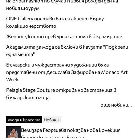
на Bridal Fashion по случай първия рожден ден на
новия шоурум
ONE Gallery постави важен акцент върху
колекционерството
Жените, които превърнаха стила в безсмъртие
Академията за мода се включи в каузата "Подкрепи
една мечта"
Български и чуждестранни художници бяха
представени от Десислава Зафирова на Monaco Art
Week
Pelagia Stage Couture открива нова страница в
българската мода
още новини...
Мода и красота
Новини
Велизара Георгиева показва нова колекция
булчински рокли на Escuara