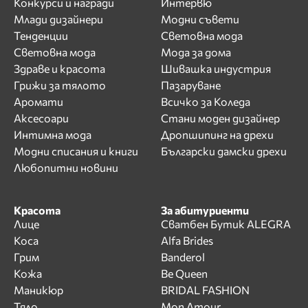
Конкурси и награди
Интервю
Млади дизайнери
Модни съвети
Тенденции
Световна мода
Световна мода
Мода за дома
Здраве и красота
Шивашка индустрия
Грижи за тялото
Пазаруване
Аромати
Всичко за Коледа
Аксесоари
Стани моден дизайнер
Интимна мода
Дропшипинг на дрехи
Модни списания и книги
Български дамски дрехи
Любопитни новини
Красота
За абитуриенти
Лице
Сватбен Бутик ALEGRA
Коса
Alfa Brides
Грим
Banderol
Кожа
Be Queen
Маникюр
BRIDAL FASHION
Тяло
Mon Amour