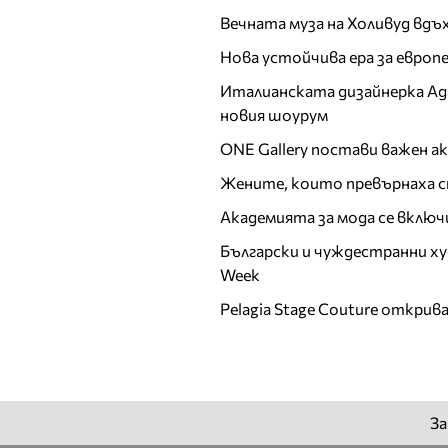
Вечната муза на Холивуд вдъ
Красисмир Аврамов
Кремена Халваджиян
Нова устойчива ера за евро
Криста
Италианската дизайнерка Ада 
Кристина Димитрова
новия шоурум
Кристо
ONE Gallery постави важен 
Къци Вапцаров
Жените, които превърнаха с
Л
Академията за мода се включ
Лили Иванова
Български и чуждестранни ху
Любомир Стойков
Week
М
Pelagia Stage Couture открив
Мадлен Алгафари
Маргарита Хранова
Мариана Векилска
Мариана Попова
За
Мариела