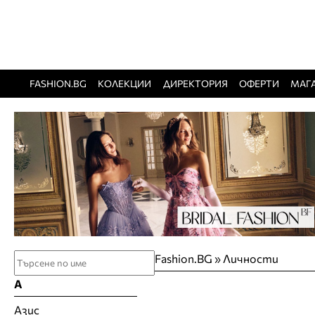
FASHION.BG
КОЛЕКЦИИ
ДИРЕКТОРИЯ
ОФЕРТИ
МАГ
Fashion.BG
»
Личности
А
Азис