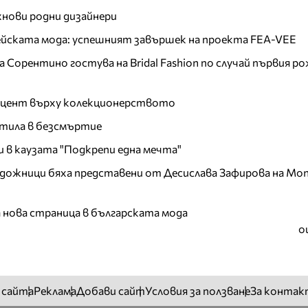
хнови родни дизайнери
пейската мода: успешният завършек на проекта FEA-VEE
Сорентино гостува на Bridal Fashion по случай първия ро
акцент върху колекционерството
тила в безсмъртие
и в каузата "Подкрепи една мечта"
дожници бяха представени от Десислава Зафирова на Mon
а нова страница в българската мода
о
 сайта
Реклама
Добави сайт
Условия за ползване
За контак