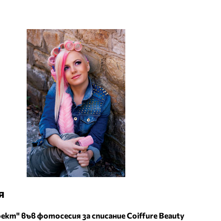
я
ект" във фотосесия за списание Coiffure Beauty