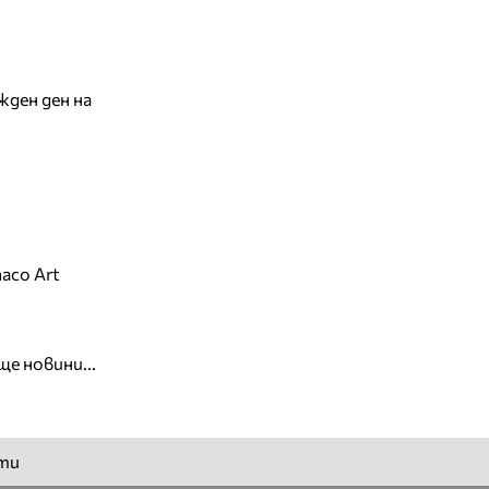
жден ден на
aco Art
ще новини...
ти