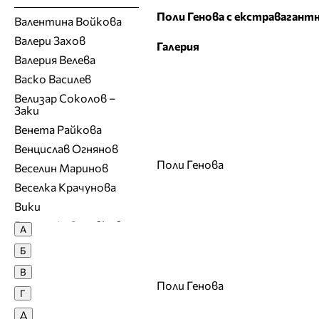
Поли Генова с екстравагантна
Валентина Войкова
Валери Захов
Галерия
Валерия Велева
Васко Василев
Велизар Соколов –
Заки
Венета Райкова
Венцислав Огнянов
Поли Генова
Веселин Маринов
Веселка Крачунова
Вики
Виргини\я Здравкова
А
Владимир Ампов -
Б
Графа
В
Владимир Карамазов
Поли Генова
Г
Вяра Георгиева
Д
Г