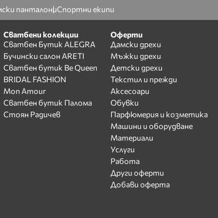
ски панталони
Спортни екипи
Сватбени колекции
Оферти
Сватбен Бутик ALEGRA
Дамски дрехи
Бучински салон ARETI
Мъжки дрехи
Сватбен бутик Be Queen
Детски дрехи
BRIDAL FASHION
Текстил и прежди
Mon Amour
Аксесоари
Сватбен бутик Палома
Обувки
Стоян Радичев
Парфюмерия и козметика
Машини и оборудване
Материали
Услуги
Работа
Други оферти
Добави оферта