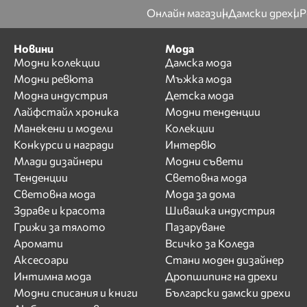
Мариела Гемишева
Онлайн магазин
Дамски дрехи
Р
Марина Кискинова
Мария
Новини
Мода
Мария Богданова
Модни колекции
Дамска мода
Мария Илиева
Модни ревюта
Мъжка мода
Модна индустрия
Детска мода
Мария Недкова
Лайфстайл хроника
Модни тенденции
Мария Силвестър
Манекени и модели
Колекции
Мартин Йорданов
Конкурси и награди
Интервю
Мартина Вачкова
Млади дизайнери
Модни съвети
Миглена
Тенденции
Световна мода
Дерменджиева - Меги
Дерм
Световна мода
Мода за дома
Здраве и красота
Шивашка индустрия
Мика Стоичков
Грижи за тялото
Пазаруване
Милица
Аромати
Всичко за Коледа
Милица Гладнишка
Аксесоари
Стани моден дизайнер
Мира Добрева
Интимна мода
Дропшипинг на дрехи
Мирослав Костадинов
Модни списания и книги
Български дамски дрехи
- Миро