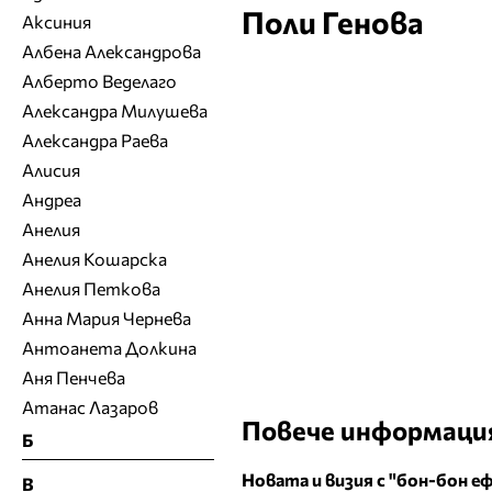
Поли Генова
Аксиния
Албена Александрова
Алберто Веделаго
Александра Милушева
Александра Раева
Алисия
Андреа
Анелия
Анелия Кошарска
Анелия Петкова
Анна Мария Чернева
Антоанета Долкина
Аня Пенчева
Атанас Лазаров
Повече информаци
Б
Новата и визия с "бон-бон еф
В