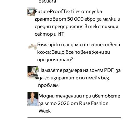
Escuara
FutureProofTextiles отпуска
грантове от 50 000 евро за малки и
средни предприятия в текстилния
сектор и ИТ
Български сандали от естествена
кожа: Защо все повече жени ги
предпочитат?
Намалете размера на голям PDF, за
да го изпратите по имейл без
проблем
Модни тенденции при цветовете
за лято 2026 от Ruse Fashion
Week