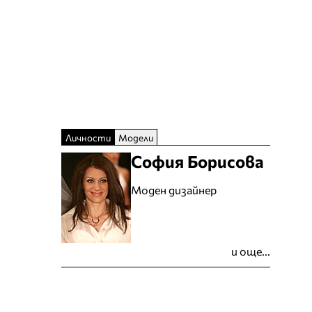
Личности
Модели
София Борисова
Моден дизайнер
и още...