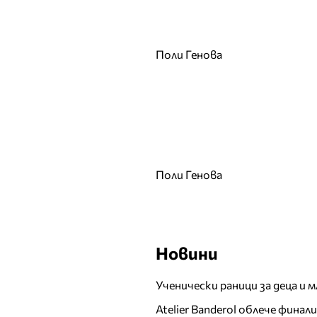
Жана Жекова
З
Поли Генова
И
Ива Екимова
Иван Христов
Ирина Флорин
Й
К
Поли Генова
Кали
Калин Вельов
Камелия
Новини
Камелия Тодорова
Катя от дует Ритон
Ученически раници за деца и 
Койна Русева
Atelier Banderol облече фина
Красимир Радков