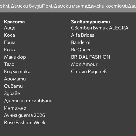
окли
Дамски блузи
Поли
Дамски манта
Дамски костюми
Дам
Красота
За абитуриенти
Лице
Сватбен Бутик ALEGRA
Коса
Alfa Brides
Грим
Banderol
Кожа
Be Queen
Маникюр
BRIDAL FASHION
Тяло
Mon Amour
Козметика
Стоян Радичев
Аромати
Съвети
Здраве
Диети и отслабване
Интимно
Лунна диета 2026
Ruse Fashion Week