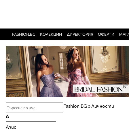
FASHION.BG
КОЛЕКЦИИ
ДИРЕКТОРИЯ
ОФЕРТИ
МАГ
Fashion.BG
»
Личности
А
Азис