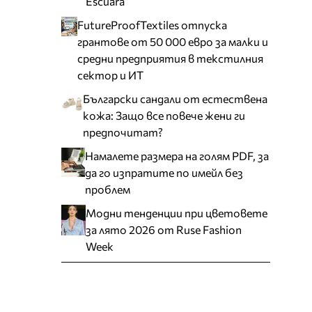
Escuara
FutureProofTextiles отпуска
грантове от 50 000 евро за малки и
средни предприятия в текстилния
сектор и ИТ
Български сандали от естествена
кожа: Защо все повече жени ги
предпочитат?
Намалете размера на голям PDF, за
да го изпратите по имейл без
проблем
Модни тенденции при цветовете
за лято 2026 от Ruse Fashion
Week