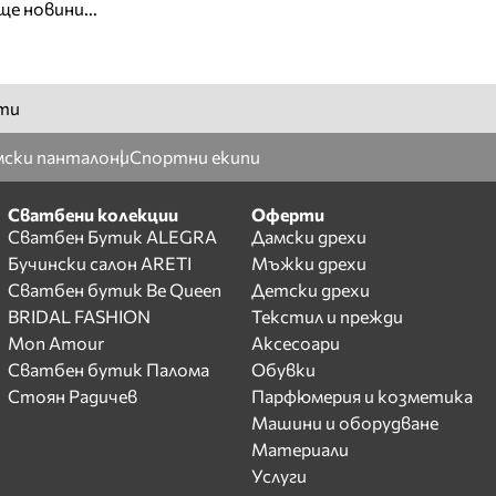
ще новини...
ти
ски панталони
Спортни екипи
Сватбени колекции
Оферти
Сватбен Бутик ALEGRA
Дамски дрехи
Бучински салон ARETI
Мъжки дрехи
Сватбен бутик Be Queen
Детски дрехи
BRIDAL FASHION
Текстил и прежди
Mon Amour
Аксесоари
Сватбен бутик Палома
Обувки
Стоян Радичев
Парфюмерия и козметика
Машини и оборудване
Материали
Услуги