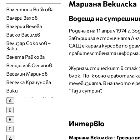
Мариана Векилска
Валентина Войкова
Водеща на сутрешния 
Валери Захов
Валерия Велева
Родена е на 11 април 1974 г. Зо
Васко Василев
Завършила е столичната Анг
Велизар Соколов –
САЩ е карала курсове по дра
Заки
правителствената информац
Венета Райкова
Венцислав Огнянов
Журналистическият й стаж з
Веселин Маринов
блок. По-късно е работила ка
Веселка Крачунова
телевизията. В началото е р
Вики
“Тази сутрин”.
Виргини\я Здравкова
А
Владимир Ампов -
Б
Графа
В
Владимир Карамазов
Интервю
Г
Вяра Георгиева
Мариана Векилска - Грееща 
Д
Г