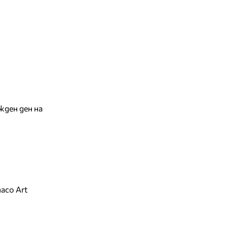
жден ден на
aco Art