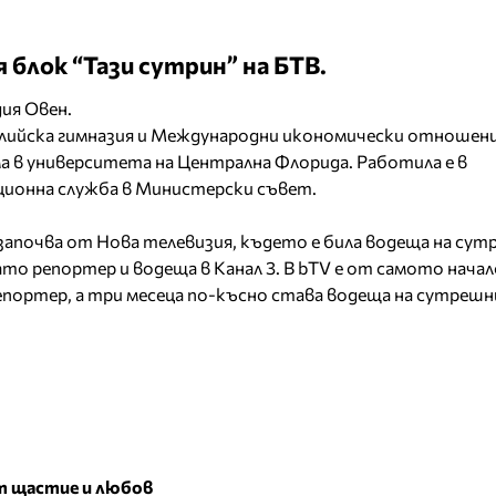
блок “Тази сутрин” на БТВ.
дия Овен.
лийска гимназия и Международни икономически отношени
ма в университета на Централна Флорида. Работила е в
ионна служба в Министерски съвет.
апочва от Нова телевизия, където е била водеща на сут
то репортер и водеща в Канал 3. В bTV е от самото начал
епортер, а три месеца по-късно става водеща на сутрешн
от щастие и любов