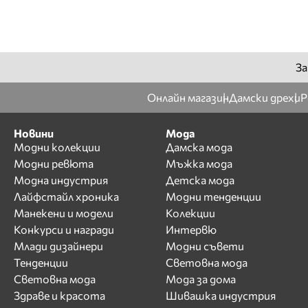
Жана Жекова
З
И
За
Ива Екимова
Онлайн магазин
Дамски дрехи
Р
Иван Христов
Ирина Флорин
Новини
Мода
Й
Модни колекции
Дамска мода
Модни ревюта
Мъжка мода
К
Модна индустрия
Детска мода
Кали
Лайфстайл хроника
Модни тенденции
Калин Вельов
Манекени и модели
Колекции
Конкурси и награди
Интервю
Камелия
Млади дизайнери
Модни съвети
Камелия Тодорова
Тенденции
Световна мода
Катя от дует Ритон
Световна мода
Мода за дома
Койна Русева
Здраве и красота
Шивашка индустрия
Красимир Радков