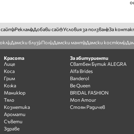
о
 сайта
Реклама
Добави сайт
Условия за ползване
За контак
окли
Дамски блузи
Поли
Дамски манта
Дамски костюми
Дам
Красота
За абитуриенти
Лице
Сватбен Бутик ALEGRA
Коса
Alfa Brides
Грим
Banderol
Кожа
Be Queen
Маникюр
BRIDAL FASHION
Тяло
Mon Amour
Козметика
Стоян Радичев
Аромати
Съвети
Здраве