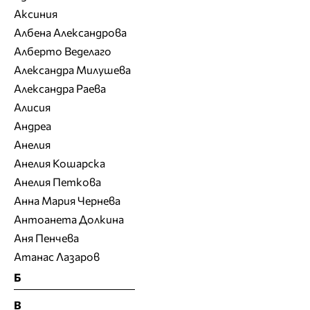
Аксиния
Албена Александрова
Алберто Веделаго
Александра Милушева
Александра Раева
Алисия
Андреа
Анелия
Анелия Кошарска
Анелия Петкова
Анна Мария Чернева
Антоанета Долкина
Аня Пенчева
Атанас Лазаров
Б
В