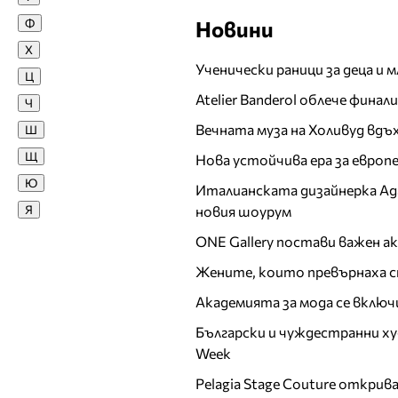
Димитър Бербатов
Ф
Новини
Дони
Х
Е
Ученически раници за деца и 
Ц
Евгени Минчев
Atelier Banderol облече фина
Ч
Евгения Живкова
Вечната муза на Холивуд вдъ
Ш
Едис Пала
Щ
Екатерина Тонева
Нова устойчива ера за евро
Елен Колева
Ю
Италианската дизайнерка Ада 
Елена
Я
новия шоурум
Елена Йончева
ONE Gallery постави важен 
Елена Петрова
Жените, които превърнаха с
Елица Тодорова
Академията за мода се включ
Емил Арабаджиев
Емилия
Български и чуждестранни ху
Енджи Касабие
Week
Ж
Pelagia Stage Couture открив