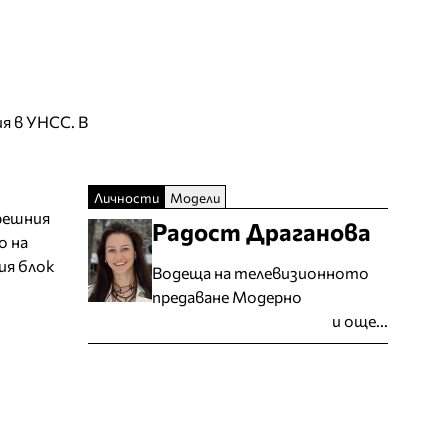
я в УНСС. В
Личности
Модели
решния
Радост Драганова
о на
ия блок
Водеща на телевизионното
предаване Модерно
и още...