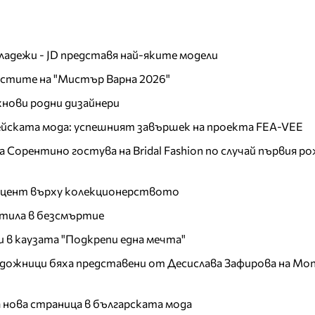
младежи - JD представя най-яките модели
листите на "Мистър Варна 2026"
хнови родни дизайнери
пейската мода: успешният завършек на проекта FEA-VEE
Сорентино гостува на Bridal Fashion по случай първия ро
акцент върху колекционерството
тила в безсмъртие
и в каузата "Подкрепи една мечта"
дожници бяха представени от Десислава Зафирова на Mon
а нова страница в българската мода