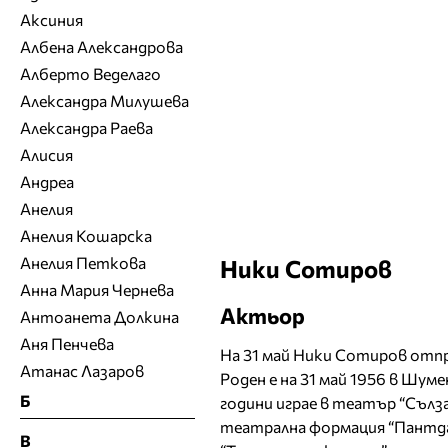
Аксиния
Албена Александрова
Алберто Веделаго
Александра Милушева
Александра Раева
Алисия
Андреа
Анелия
Анелия Кошарска
Анелия Петкова
Ники Сотиров
Анна Мария Чернева
Актьор
Антоанета Долкина
Аня Пенчева
На 31 май Ники Сотиров отпр
Атанас Лазаров
Роден е на 31 май 1956 в Шум
Б
години играе в театър “Сълза
театрална формация “Пантданс
В