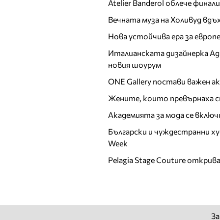
Atelier Banderol облече фина
Красисмир Аврамов
Вечната муза на Холивуд вдъ
Кремена Халваджиян
Нова устойчива ера за евро
Криста
Кристина Димитрова
Италианската дизайнерка Ада 
Кристо
новия шоурум
Къци Вапцаров
ONE Gallery постави важен 
Л
Жените, които превърнаха с
Лили Иванова
Академията за мода се включ
Любомир Стойков
Български и чуждестранни ху
М
Week
Мадлен Алгафари
Pelagia Stage Couture открив
Маргарита Хранова
Мариана Векилска
Мариана Попова
Мариела
За