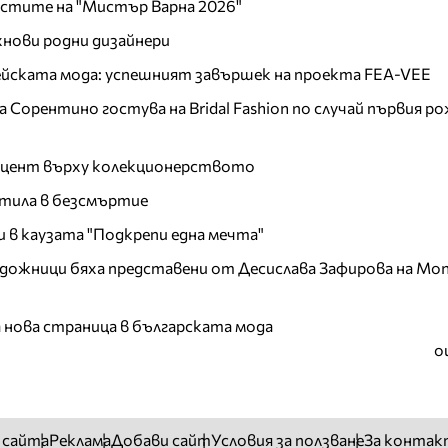
листите на "Мистър Варна 2026"
хнови родни дизайнери
пейската мода: успешният завършек на проекта FEA-VEE
Сорентино гостува на Bridal Fashion по случай първия ро
акцент върху колекционерството
тила в безсмъртие
и в каузата "Подкрепи една мечта"
дожници бяха представени от Десислава Зафирова на Mon
а нова страница в българската мода
о
 сайта
Реклама
Добави сайт
Условия за ползване
За контак