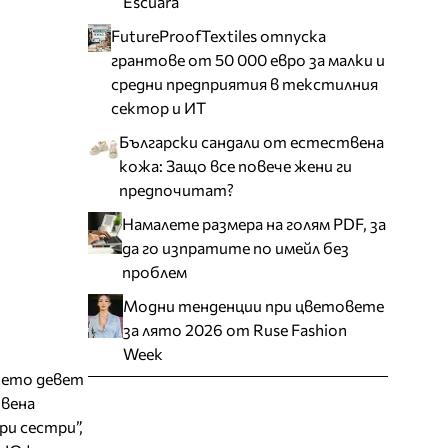
Escuara
FutureProofTextiles отпуска
грантове от 50 000 евро за малки и
средни предприятия в текстилния
сектор и ИТ
Български сандали от естествена
кожа: Защо все повече жени ги
предпочитат?
Намалете размера на голям PDF, за
да го изпратите по имейл без
проблем
Модни тенденции при цветовете
за лято 2026 от Ruse Fashion
Week
което девет
твена
ри сестри”,