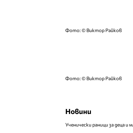
Жана Жекова
З
И
Фото: © Виктор Райков
Ива Екимова
Иван Христов
Ирина Флорин
Й
К
Фото: © Виктор Райков
Кали
Калин Вельов
Камелия
Камелия Тодорова
Новини
Катя от дует Ритон
Койна Русева
Ученически раници за деца и 
Красимир Радков