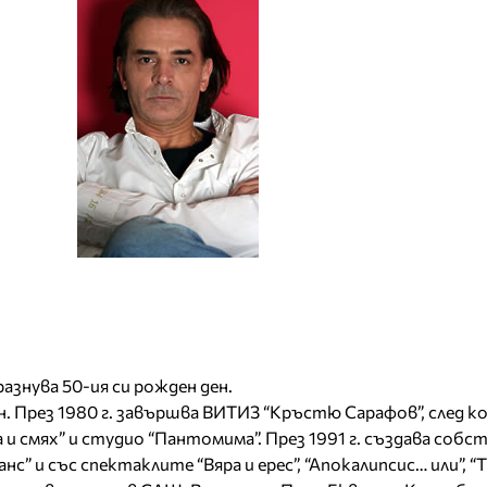
азнува 50-ия си рожден ден.
ен. През 1980 г. завършва ВИТИЗ “Кръстю Сарафов”, след 
 и смях” и студио “Пантомима”. През 1991 г. създава собс
” и със спектаклите “Вяра и ерес”, “Апокалипсис… или”, “Т