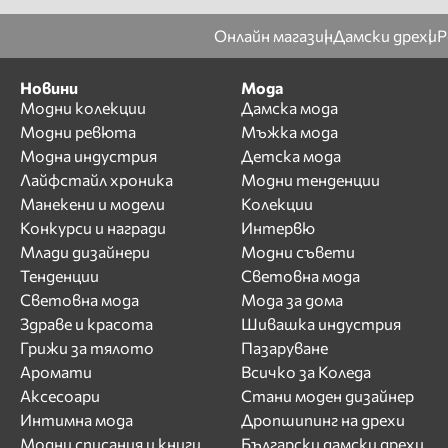
Мариела Гемишева
Марина Кискинова
Онлайн магазин
Дамски дрехи
Р
Мария
Мария Богданова
Новини
Мода
Модни колекции
Дамска мода
Мария Илиева
Модни ревюта
Мъжка мода
Мария Недкова
Модна индустрия
Детска мода
Мария Силвестър
Лайфстайл хроника
Модни тенденции
Мартин Йорданов
Манекени и модели
Колекции
Мартина Вачкова
Конкурси и награди
Интервю
Миглена
Млади дизайнери
Модни съвети
Дерменджиева - Меги
Тенденции
Световна мода
Дерм
Световна мода
Мода за дома
Мика Стоичков
Здраве и красота
Шивашка индустрия
Милица
Грижи за тялото
Пазаруване
Милица Гладнишка
Аромати
Всичко за Коледа
Мира Добрева
Аксесоари
Стани моден дизайнер
Мирослав Костадинов
Интимна мода
Дропшипинг на дрехи
- Миро
Модни списания и книги
Български дамски дрехи