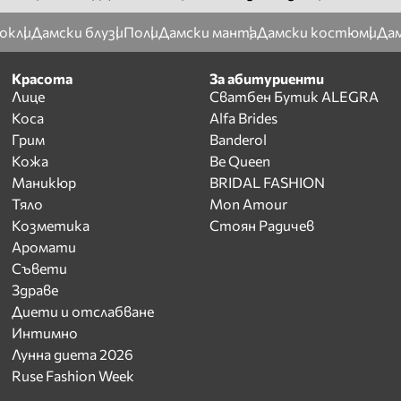
окли
Дамски блузи
Поли
Дамски манта
Дамски костюми
Дам
Красота
За абитуриенти
Лице
Сватбен Бутик ALEGRA
Коса
Alfa Brides
Грим
Banderol
Кожа
Be Queen
Маникюр
BRIDAL FASHION
Тяло
Mon Amour
Козметика
Стоян Радичев
Аромати
Съвети
Здраве
Диети и отслабване
Интимно
Лунна диета 2026
Ruse Fashion Week