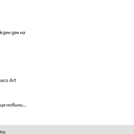
жден ден на
aco Art
ще новини...
ти