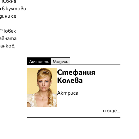
я, Южна
а в култови
дини се
 “Човек-
лавната
танков,
Личности
Модели
Стефания
Колева
Актриса
и още...