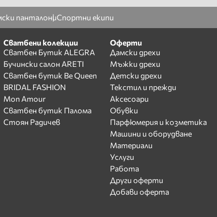
ски панталони
Спортни екипи
Сватбени колекции
Оферти
Сватбен Бутик ALEGRA
Дамски дрехи
Бучински салон ARETI
Мъжки дрехи
Сватбен бутик Be Queen
Детски дрехи
BRIDAL FASHION
Текстил и прежди
Mon Amour
Аксесоари
Сватбен бутик Палома
Обувки
Стоян Радичев
Парфюмерия и козметика
Машини и оборудване
Материали
Услуги
Работа
Други оферти
Добави оферта