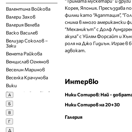
“Тримата мускетари” и други 
Корея, Япония. Пресъздава п
Валентина Войкова
филми като “Адаптация”, “Гол
Валери Захов
снима в много американски ф
Валерия Велева
“Механикът” с Долф Лундгрен
Васко Василев
акула” с Уйлям Форсайт и Хън
Велизар Соколов –
роля на Джо Гидиън. Играе в 
Заки
адвокат.
Венета Райкова
Венцислав Огнянов
Веселин Маринов
Веселка Крачунова
Интервю
Вики
Виргини\я Здравкова
Ники Сотиров: Най - добрата
А
Владимир Ампов -
Б
Ники Сотиров на 20+30
Графа
В
Владимир Карамазов
Галерия
Г
Вяра Георгиева
Д
Г