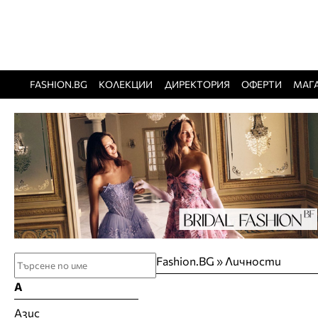
FASHION.BG
КОЛЕКЦИИ
ДИРЕКТОРИЯ
ОФЕРТИ
МАГ
Fashion.BG
»
Личности
А
Азис