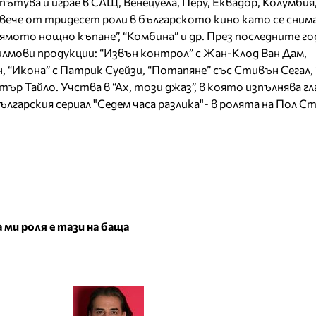
пътува и играе в САЩ, Венецуела, Перу, Еквадор, Колумби
овече от тридесет роли в българското кино като се сним
ямото нощно къпане”, “Комбина” и др. През последните го
илмови продукции: “Извън контрол” с Жан-Клод Ван Дам,
, “Икона” с Патрик Суейзи, “Потапяне” със Стивън Сегал,
тър Тайло. Учства в “Ах, този джаз”, в която изпълнява г
българския сериал "Седем часа разлика"- в ролята на Пол С
 ми роля е тази на баща