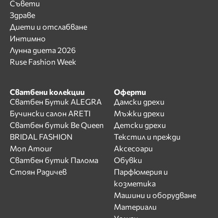
Съвети
Здраве
Диети и отслабване
Интимно
Лунна диета 2026
Ruse Fashion Week
Сватбени колекции
Оферти
Сватбен Бутик ALEGRA
Дамски дрехи
Бучински салон ARETI
Мъжки дрехи
Сватбен бутик Be Queen
Детски дрехи
BRIDAL FASHION
Текстил и прежди
Mon Amour
Аксесоари
Сватбен бутик Палома
Обувки
Стоян Радичев
Парфюмерия и
козметика
Машини и оборудване
Материали