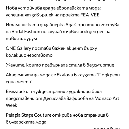
Нова устойчива ера за европейската мода:
успешният завършек на проекта FEA-VEE
Италианската дизайнерка Ада Сорентино гостува
на Bridal Fashion по случай първия рожден ден на
новия шоурум
ONE Gallery постави важен акцент върху
колекционерството
Жените, които превърнаха стила в безсмъртие
Академията за мода се включи в каузата "Подкрепи
една мечта"
Български и чуждестранни художници бяха
представени от Десислава Зафирова на Monaco Art
Week
Pelagia Stage Couture открива нова страница в
българската мода
още новини...