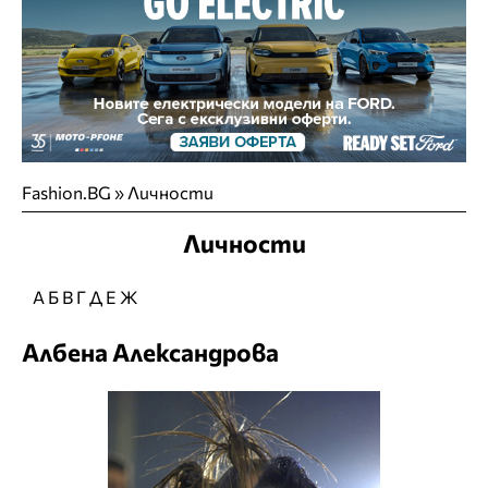
Fashion.BG
»
Личности
Личности
А
Б
В
Г
Д
Е
Ж
Албена Александрова