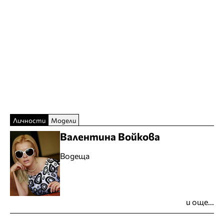
Личности
Модели
Валентина Войкова
Водеща
и още...