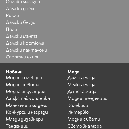
Онлайн магазин
Дамски дрехи
Рокли
Дамски блузи
Поли
Дамски манта
Дамски костюми
Дамски панталони
Спортни екипи
Новини
Мода
Модни колекции
Дамска мода
Модни ревюта
Мъжка мода
Модна индустрия
Детска мода
Лайфстайл хроника
Модни тенденции
Манекени и модели
Колекции
Конкурси и награди
Интервю
Млади дизайнери
Модни съвети
Тенденции
Световна мода