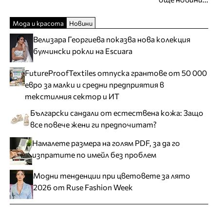
Мода и красота
Новини
Велизара Георгиева показва нова колекция
булчински рокли на Escuara
FutureProofTextiles отпуска грантове от 50 000
евро за малки и средни предприятия в
текстилния сектор и ИТ
Български сандали от естествена кожа: Защо
все повече жени ги предпочитат?
Намалете размера на голям PDF, за да го
изпратите по имейл без проблем
Модни тенденции при цветовете за лято
2026 от Ruse Fashion Week