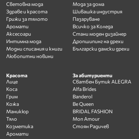
Световна мода
Мода за дома
Здраве и красота
Шивашка индустрия
Грижи за тялото
Пазаруване
Аромати
Всичко за Коледа
Аксесоари
Стани моден дизайнер
Интимна мода
Дропшипинг на дрехи
Модни списания и книги
Български дамски дрехи
Любопитни новини
Красота
За абитуриенти
Лице
Сватбен Бутик ALEGRA
Коса
Alfa Brides
Грим
Banderol
Кожа
Be Queen
Маникюр
BRIDAL FASHION
Тяло
Mon Amour
Козметика
Стоян Радичев
Аромати