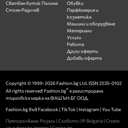
Сватбен бутик Палома
Обувки
Стоян Радичев
Парфюмерия и
козметика
Машини и оборудване
Материали
Услуги
Работа
Други оферти
Добави оферта
Copyright © 1999-2026 Fashion.bg Ltd. ISSN 2535-0102
®
All rights reserved! Fashion.bg
е регистрирана
търговска марка на ФАШЪН.БГ ООД.
Fashion.bg във
Facebook
|
TikTok
|
Instagram
|
You Tube
Препоръчваме:
Розали
|
Словото
|
IP Bulgaria
|
Create
your dress to impress
|
Capino.bg