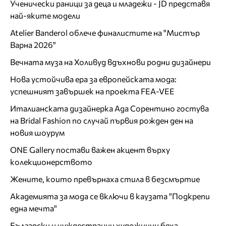
Ученически раници за деца и младежи - JD представя
най-яките модели
Atelier Banderol облече финалистите на "Мистър
Варна 2026"
Вечната муза на Холивуд вдъхнови родни дизайнери
Нова устойчива ера за европейската мода:
успешният завършек на проекта FEA-VEE
Италианската дизайнерка Ада Сорентино гостува
на Bridal Fashion по случай първия рожден ден на
новия шоурум
ONE Gallery постави важен акцент върху
колекционерството
Жените, които превърнаха стила в безсмъртие
Академията за мода се включи в каузата "Подкрепи
една мечта"
Български и чуждестранни художници бяха