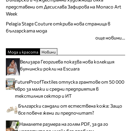
представени от Десислава Зафирова на Monaco Art
Week
Pelagia Stage Couture открива нова страница в
българската мода
още новини...
Мода и красота
Новини
Велизара Георгиева показва нова колекция
булчински рокли на Escuara
FutureProofTextiles отпуска грантове от 50 000
евро за малки и средни предприятия в
текстилния сектор и ИТ
Български сандали от естествена кожа: Защо
все повече жени ги предпочитат?
Намалете размера на голям PDF, за да го
изпратите по имейл без проблем