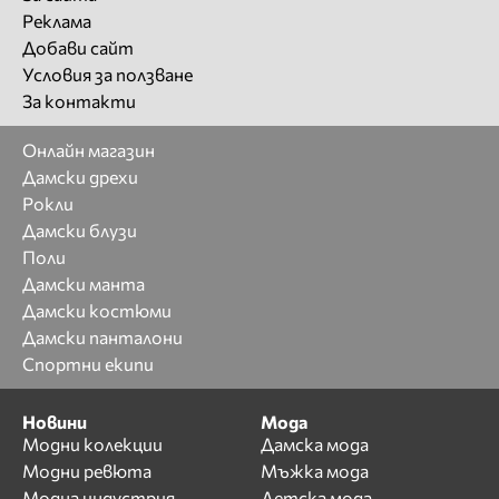
Реклама
Добави сайт
Условия за ползване
За контакти
Онлайн магазин
Дамски дрехи
Рокли
Дамски блузи
Поли
Дамски манта
Дамски костюми
Дамски панталони
Спортни екипи
Новини
Мода
Модни колекции
Дамска мода
Модни ревюта
Мъжка мода
Модна индустрия
Детска мода