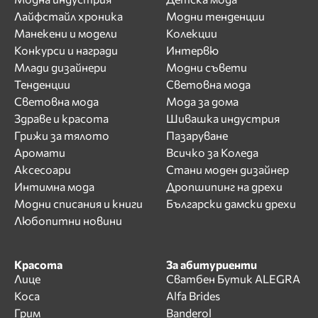
Лайфстайл хроника
Модни тенденции
Манекени и модели
Колекции
Конкурси и награди
Интервю
Млади дизайнери
Модни съвети
Тенденции
Световна мода
Световна мода
Мода за дома
Здраве и красота
Шивашка индустрия
Грижи за тялото
Пазаруване
Аромати
Всичко за Коледа
Аксесоари
Стани моден дизайнер
Интимна мода
Дропшипинг на дрехи
Модни списания и книги
Български дамски дрехи
Любопитни новини
Красота
За абитуриенти
Лице
Сватбен Бутик ALEGRA
Коса
Alfa Brides
Грим
Banderol