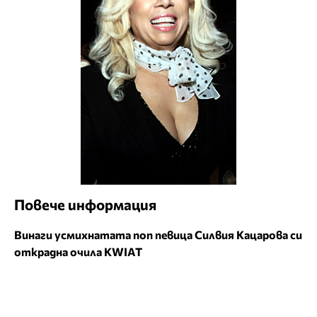
Повече информация
Винаги усмихнатата поп певица Силвия Кацарова си
открадна очила KWIAT