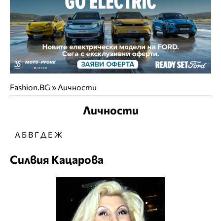
Fashion.BG
»
Личности
Личности
А
Б
В
Г
Д
Е
Ж
Силвия Кацарова