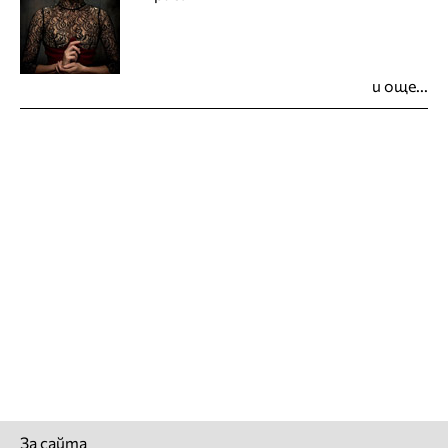
и още...
За сайта