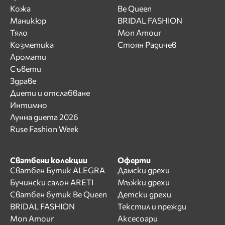
Кожа
Be Queen
Маникюр
BRIDAL FASHION
Тяло
Mon Amour
Козметика
Стоян Радичев
Аромати
Съвети
Здраве
Диети и отслабване
Интимно
Лунна диета 2026
Ruse Fashion Week
Сватбени колекции
Оферти
Сватбен Бутик ALEGRA
Дамски дрехи
Бучински салон ARETI
Мъжки дрехи
Сватбен бутик Be Queen
Детски дрехи
BRIDAL FASHION
Текстил и прежди
Mon Amour
Аксесоари