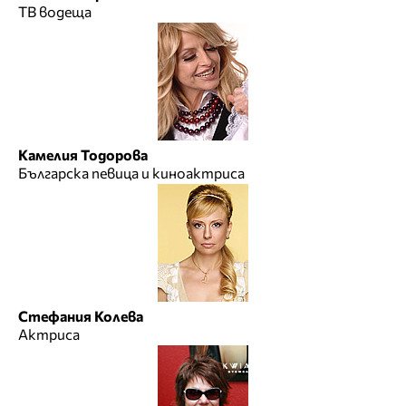
ТВ водеща
Камелия Тодорова
Българска певица и киноактриса
Стефания Колева
Актриса