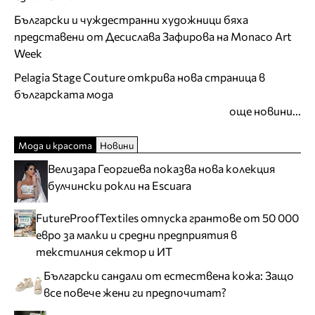
Български и чуждестранни художници бяха
представени от Десислава Зафирова на Monaco Art
Week
Pelagia Stage Couture открива нова страница в
българската мода
още новини...
Мода и красота
Новини
Велизара Георгиева показва нова колекция
булчински рокли на Escuara
FutureProofTextiles отпуска грантове от 50 000
евро за малки и средни предприятия в
текстилния сектор и ИТ
Български сандали от естествена кожа: Защо
все повече жени ги предпочитат?