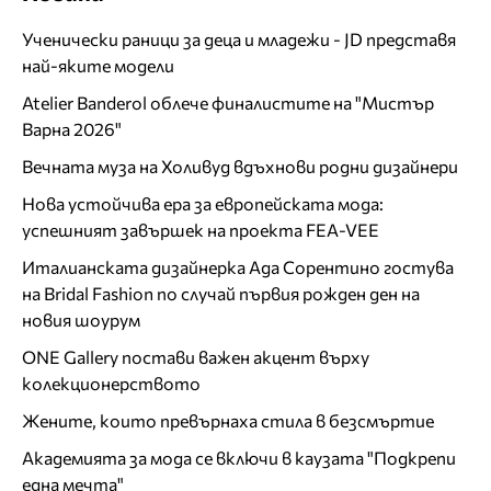
Ученически раници за деца и младежи - JD представя
най-яките модели
Atelier Banderol облече финалистите на "Мистър
Варна 2026"
Вечната муза на Холивуд вдъхнови родни дизайнери
Нова устойчива ера за европейската мода:
успешният завършек на проекта FEA-VEE
Италианската дизайнерка Ада Сорентино гостува
на Bridal Fashion по случай първия рожден ден на
новия шоурум
ONE Gallery постави важен акцент върху
колекционерството
Жените, които превърнаха стила в безсмъртие
Академията за мода се включи в каузата "Подкрепи
една мечта"