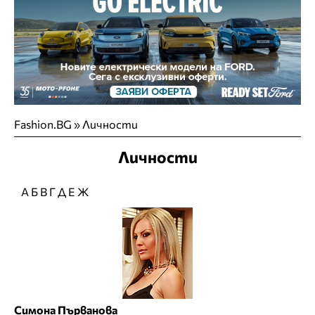
Fashion.BG
»
Личности
Личности
А
Б
В
Г
Д
Е
Ж
Симона Първанова