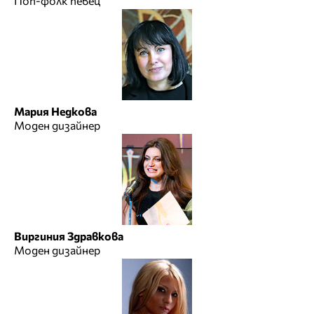
Поп-фолк певец
Мария Недкова
Моден дизайнер
Виргиния Здравкова
Моден дизайнер