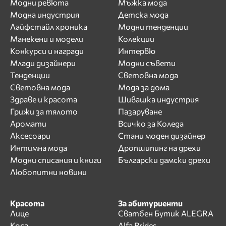
Модни ревюта
Мъжка мода
Модна индустрия
Детска мода
Лайфстайл хроника
Модни тенденции
Манекени и модели
Колекции
Конкурси и награди
Интервю
Млади дизайнери
Модни съвети
Тенденции
Световна мода
Световна мода
Мода за дома
Здраве и красота
Шивашка индустрия
Грижи за тялото
Пазаруване
Аромати
Всичко за Коледа
Аксесоари
Стани моден дизайнер
Интимна мода
Дропшипинг на дрехи
Модни списания и книги
Български дамски дрехи
Любопитни новини
Красота
За абитуриенти
Лице
Сватбен Бутик ALEGRA
Коса
Alfa Brides