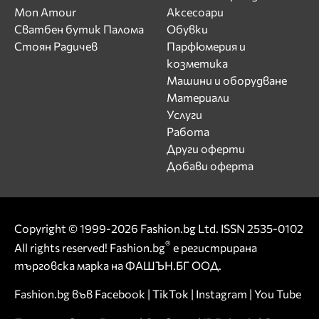
Mon Amour
Аксесоари
Сватбен бутик Палома
Обувки
Стоян Радичев
Парфюмерия и
козметика
Машини и оборудване
Материали
Услуги
Работа
Други оферти
Добави оферта
Copyright © 1999-2026 Fashion.bg Ltd. ISSN 2535-0102
®
All rights reserved! Fashion.bg
е регистрирана
търговска марка на ФАШЪН.БГ ООД.
Fashion.bg във
Facebook
|
TikTok
|
Instagram
|
You Tube