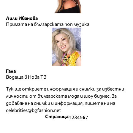
Лили Иванова
Примата на българската поп музика
Гала
Водеща в Нова ТВ
Тук ще откриете информация и снимки за известни
личности от българската мода и шоу бизнес. За
добавяне на снимки и информация, пишете ни на
celebrities@bgfashion.net
Страница:
1
2
3
4
5
6
7