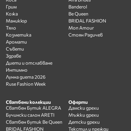
Грим
Banderol
Кожа
Be Queen
Маникюр
BRIDAL FASHION
Тяло
Mon Amour
Козметика
Стоян Радичев
Аромати
Съвети
Здраве
Диети и отслабване
Интимно
Лунна диета 2026
Ruse Fashion Week
Сватбени колекции
Оферти
Сватбен Бутик ALEGRA
Дамски дрехи
Бучински салон ARETI
Мъжки дрехи
Сватбен бутик Be Queen
Детски дрехи
BRIDAL FASHION
Текстил и прежди