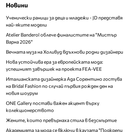
Новини
Ученически раници за деца и младежи - JD представя
най-яките модели
Atelier Banderol облече финалистите на "Мистър
Варна 2026"
Вечната муза на Холивуд вдъхнови родни дизайнери
Нова устойчива ера за европейската мода:
успешният завършек на проекта FEA-VEE
Италианската дизайнерка Ада Сорентино гостува
на Bridal Fashion по случай първия рожден ден на
новия шоурум
ONE Gallery постави важен акцент върху
колекционерството
Жените, които превърнаха стила в безсмъртие
Академията за мода се включи в каузата "Подкрепи