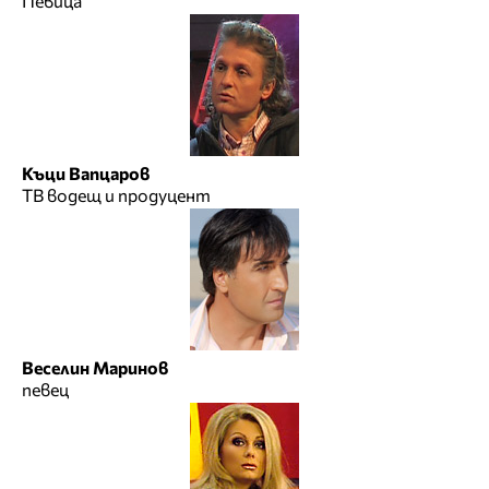
Певица
Къци Вапцаров
ТВ водещ и продуцент
Веселин Маринов
певец