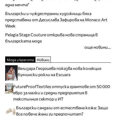
една мечта"
Български и чуждестранни художници бяха
представени от Десислава Зафирова на Monaco Art
Week
Pelagia Stage Couture открива нова страница в
българската мода
още новини...
Мода и красота
Новини
Велизара Георгиева показва нова колекция
булчински рокли на Escuara
FutureProofTextiles отпуска грантове от 50 000
евро за малки и средни предприятия в
текстилния сектор и ИТ
Български сандали от естествена кожа: Защо
все повече жени ги предпочитат?