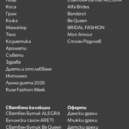
Коса
Alfa Brides
Грим
Banderol
Кожа
Be Queen
Маникюр
BRIDAL FASHION
Тяло
Mon Amour
Козметика
Стоян Радичев
Аромати
Съвети
Здраве
Диети и отслабване
Интимно
Лунна диета 2026
Ruse Fashion Week
Сватбени колекции
Оферти
Сватбен Бутик ALEGRA
Дамски дрехи
Бучински салон ARETI
Мъжки дрехи
Сватбен бутик Be Queen
Детски дрехи