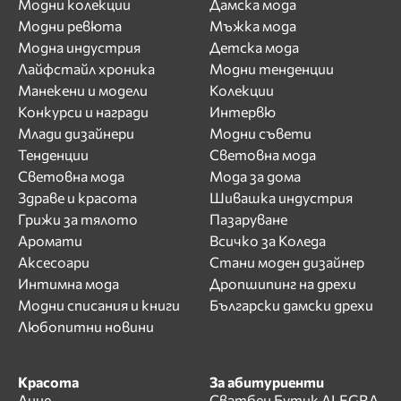
Модни колекции
Дамска мода
Модни ревюта
Мъжка мода
Модна индустрия
Детска мода
Лайфстайл хроника
Модни тенденции
Манекени и модели
Колекции
Конкурси и награди
Интервю
Млади дизайнери
Модни съвети
Тенденции
Световна мода
Световна мода
Мода за дома
Здраве и красота
Шивашка индустрия
Грижи за тялото
Пазаруване
Аромати
Всичко за Коледа
Аксесоари
Стани моден дизайнер
Интимна мода
Дропшипинг на дрехи
Модни списания и книги
Български дамски дрехи
Любопитни новини
Красота
За абитуриенти
Лице
Сватбен Бутик ALEGRA