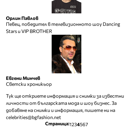
Орлин Павлов
Певец, победител в телевизионното шоу Dancing
Stars и VIP BROTHER
Евгени Минчев
Светски хроникьор
Тук ще откриете информация и снимки за известни
личности от българската мода и шоу бизнес. За
добавяне на снимки и информация, пишете ни на
celebrities@bgfashion.net
Страница:
1
2
3
4
5
6
7