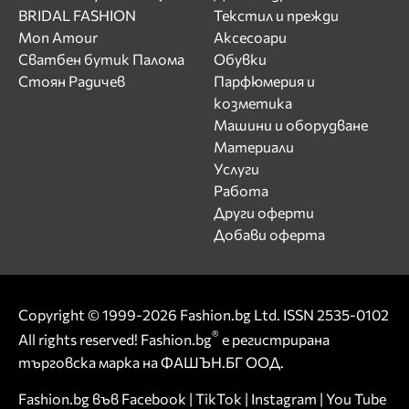
BRIDAL FASHION
Текстил и прежди
Mon Amour
Аксесоари
Сватбен бутик Палома
Обувки
Стоян Радичев
Парфюмерия и
козметика
Машини и оборудване
Материали
Услуги
Работа
Други оферти
Добави оферта
Copyright © 1999-2026 Fashion.bg Ltd. ISSN 2535-0102
®
All rights reserved! Fashion.bg
е регистрирана
търговска марка на ФАШЪН.БГ ООД.
Fashion.bg във
Facebook
|
TikTok
|
Instagram
|
You Tube