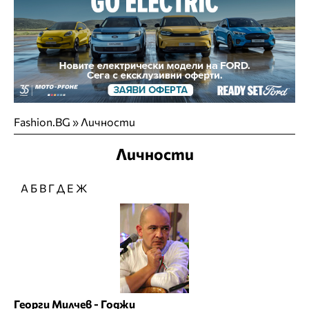
Fashion.BG
»
Личности
Личности
А
Б
В
Г
Д
Е
Ж
Георги Милчев - Годжи