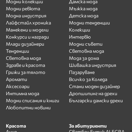
Модни колекции
Дамска мода
Модни ревюта
Мъжка мода
Модна индустрия
Детска мода
Лайфстайл хроника
Модни тенденции
Манекени и модели
Колекции
Конкурси и награди
Интервю
Млади дизайнери
Модни съвети
Тенденции
Световна мода
Световна мода
Мода за дома
Здраве и красота
Шивашка индустрия
Грижи за тялото
Пазаруване
Аромати
Всичко за Коледа
Аксесоари
Стани моден дизайнер
Интимна мода
Дропшипинг на дрехи
Модни списания и книги
Български дамски дрехи
Любопитни новини
Красота
За абитуриенти
Лице
Сватбен Бутик ALEGRA