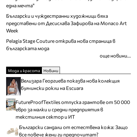
една мечта"
Български и чуждестранни художници бяха
представени от Десислава Зафирова на Monaco Art
Week
Pelagia Stage Couture открива нова страница в
българската мода
още новини...
Мода и красота
Новини
Велизара Георгиева показва нова колекция
булчински рокли на Escuara
FutureProofTextiles отпуска грантове от 50 000
евро за малки и средни предприятия в
текстилния сектор и ИТ
Български сандали от естествена кожа: Защо
все повече жени ги предпочитат?