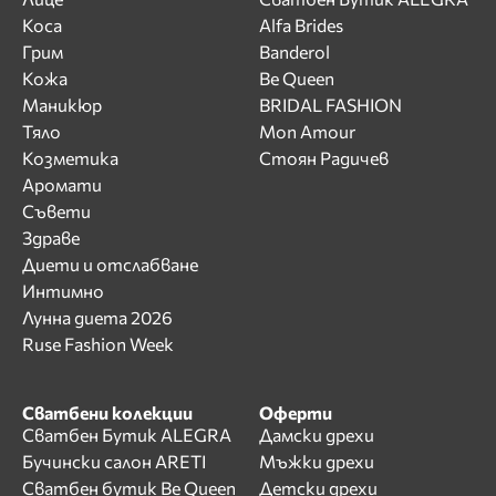
Коса
Alfa Brides
Грим
Banderol
Кожа
Be Queen
Маникюр
BRIDAL FASHION
Тяло
Mon Amour
Козметика
Стоян Радичев
Аромати
Съвети
Здраве
Диети и отслабване
Интимно
Лунна диета 2026
Ruse Fashion Week
Сватбени колекции
Оферти
Сватбен Бутик ALEGRA
Дамски дрехи
Бучински салон ARETI
Мъжки дрехи
Сватбен бутик Be Queen
Детски дрехи