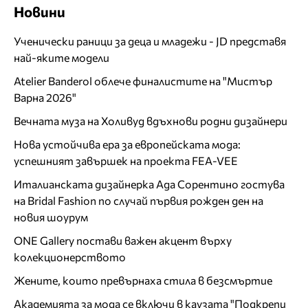
Новини
Ученически раници за деца и младежи - JD представя
най-яките модели
Atelier Banderol облече финалистите на "Мистър
Варна 2026"
Вечната муза на Холивуд вдъхнови родни дизайнери
Нова устойчива ера за европейската мода:
успешният завършек на проекта FEA-VEE
Италианската дизайнерка Ада Сорентино гостува
на Bridal Fashion по случай първия рожден ден на
новия шоурум
ONE Gallery постави важен акцент върху
колекционерството
Жените, които превърнаха стила в безсмъртие
Академията за мода се включи в каузата "Подкрепи