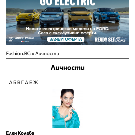
Fashion.BG
»
Личности
Личности
А
Б
В
Г
Д
Е
Ж
Елен Колева