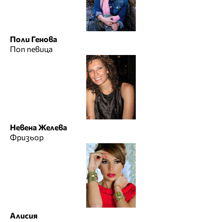
Поли Генова
Поп певица
Невена Желева
Фризьор
Алисия