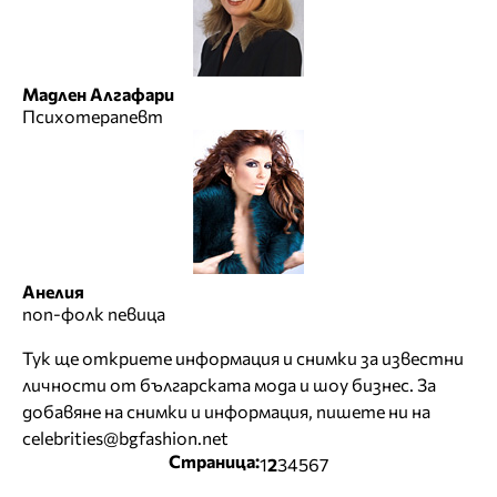
Мадлен Алгафари
Психотерапевт
Анелия
поп-фолк певица
Тук ще откриете информация и снимки за известни
личности от българската мода и шоу бизнес. За
добавяне на снимки и информация, пишете ни на
celebrities@bgfashion.net
Страница:
1
2
3
4
5
6
7