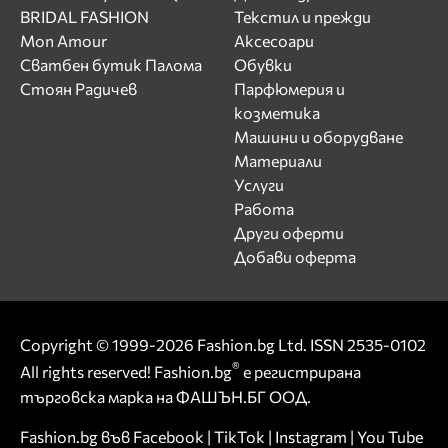
BRIDAL FASHION
Текстил и прежди
Mon Amour
Аксесоари
Сватбен бутик Палома
Обувки
Стоян Радичев
Парфюмерия и
козметика
Машини и оборудване
Материали
Услуги
Работа
Други оферти
Добави оферта
Copyright © 1999-2026 Fashion.bg Ltd. ISSN 2535-0102
®
All rights reserved! Fashion.bg
е регистрирана
търговска марка на ФАШЪН.БГ ООД.
Fashion.bg във
Facebook
|
TikTok
|
Instagram
|
You Tube