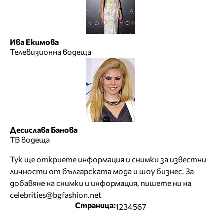
Ива Екимова
Телевизионна водеща
Десислава Банова
ТВ водеща
Тук ще откриете информация и снимки за известни
личности от българската мода и шоу бизнес. За
добавяне на снимки и информация, пишете ни на
celebrities@bgfashion.net
Страница:
1
2
3
4
5
6
7