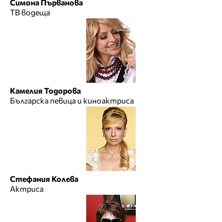
Симона Първанова
ТВ водеща
Камелия Тодорова
Българска певица и киноактриса
Стефания Колева
Актриса