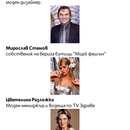
моден дизайнер
Мирослав Стамов
собственик на верига бутици “Мирó фешън”
Цветелина Разложка
Моден мениджър и водеща по TV Здраве