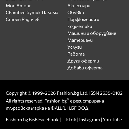
Mon Amour
Аксесоари
Сватбен бутик Палома
Обувки
Стоян Радичев
Парфюмерия и
козметика
Машини и оборудване
Материали
Услуги
Работа
Други оферти
Добави оферта
Copyright © 1999-2026 Fashion.bg Ltd. ISSN 2535-0102
®
All rights reserved! Fashion.bg
е регистрирана
търговска марка на ФАШЪН.БГ ООД.
Fashion.bg във
Facebook
|
TikTok
|
Instagram
|
You Tube