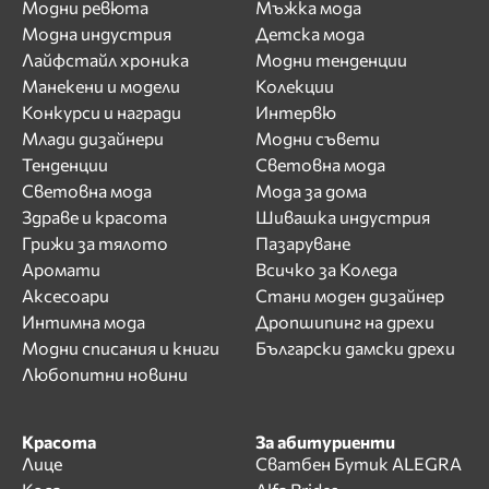
Модни ревюта
Мъжка мода
Модна индустрия
Детска мода
Лайфстайл хроника
Модни тенденции
Манекени и модели
Колекции
Конкурси и награди
Интервю
Млади дизайнери
Модни съвети
Тенденции
Световна мода
Световна мода
Мода за дома
Здраве и красота
Шивашка индустрия
Грижи за тялото
Пазаруване
Аромати
Всичко за Коледа
Аксесоари
Стани моден дизайнер
Интимна мода
Дропшипинг на дрехи
Модни списания и книги
Български дамски дрехи
Любопитни новини
Красота
За абитуриенти
Лице
Сватбен Бутик ALEGRA