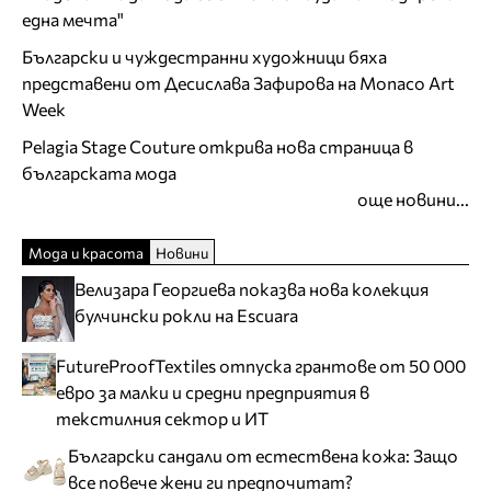
една мечта"
Български и чуждестранни художници бяха
представени от Десислава Зафирова на Monaco Art
Week
Pelagia Stage Couture открива нова страница в
българската мода
още новини...
Мода и красота
Новини
Велизара Георгиева показва нова колекция
булчински рокли на Escuara
FutureProofTextiles отпуска грантове от 50 000
евро за малки и средни предприятия в
текстилния сектор и ИТ
Български сандали от естествена кожа: Защо
все повече жени ги предпочитат?