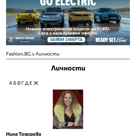
Fashion.BG
»
Личности
Личности
А
Б
В
Г
Д
Е
Ж
Нина Тодорова