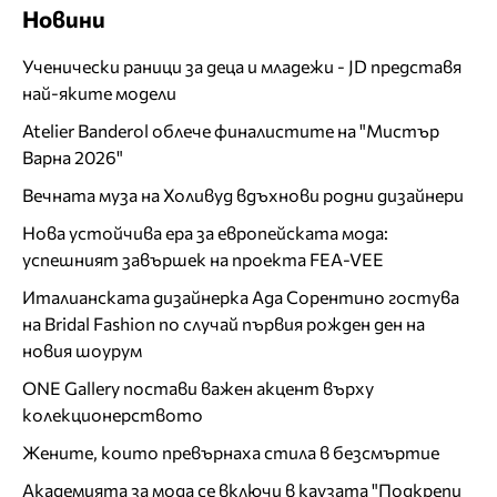
Новини
Ученически раници за деца и младежи - JD представя
най-яките модели
Atelier Banderol облече финалистите на "Мистър
Варна 2026"
Вечната муза на Холивуд вдъхнови родни дизайнери
Нова устойчива ера за европейската мода:
успешният завършек на проекта FEA-VEE
Италианската дизайнерка Ада Сорентино гостува
на Bridal Fashion по случай първия рожден ден на
новия шоурум
ONE Gallery постави важен акцент върху
колекционерството
Жените, които превърнаха стила в безсмъртие
Академията за мода се включи в каузата "Подкрепи