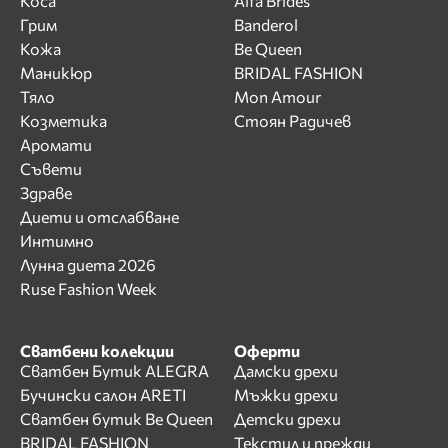
Коса
Alfa Brides
Грим
Banderol
Кожа
Be Queen
Маникюр
BRIDAL FASHION
Тяло
Mon Amour
Козметика
Стоян Радичев
Аромати
Съвети
Здраве
Диети и отслабване
Интимно
Лунна диета 2026
Ruse Fashion Week
Сватбени колекции
Оферти
Сватбен Бутик ALEGRA
Дамски дрехи
Бучински салон ARETI
Мъжки дрехи
Сватбен бутик Be Queen
Детски дрехи
BRIDAL FASHION
Текстил и прежди