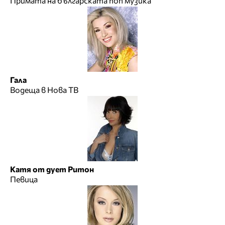
Примата на българската поп музика
Гала
Водеща в Нова ТВ
Катя от дует Ритон
Певица