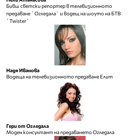
Бивш светски репортер в телевизионното
предаване `Огледала` и водещ на шоуто на БТВ
`Twister`
Надя Иванова
Водеща на телевизионното предаване Елит
Гери от Огледала
Моден консултант на предаването Огледала