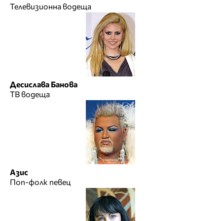
Телевизионна водеща
Десислава Банова
ТВ водеща
Азис
Поп-фолк певец