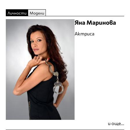
Личности
Модели
Яна Маринова
Актриса
и още...