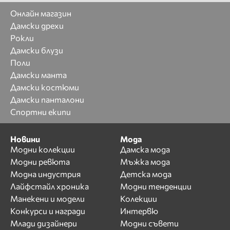
Онлайн магазин
Дамски дрехи
Рокли
Дамски блузи
Поли
Дамски манта
Дамски костюми
Дамски панталони
Спортни екипи
Новини
Мода
Модни колекции
Дамска мода
Модни ревюта
Мъжка мода
Модна индустрия
Детска мода
Лайфстайл хроника
Модни тенденции
Манекени и модели
Колекции
Конкурси и награди
Интервю
Млади дизайнери
Модни съвети