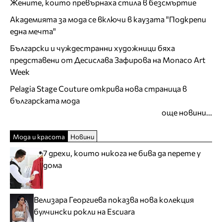
Жените, които превърнаха стила в безсмъртие
Академията за мода се включи в каузата "Подкрепи
една мечта"
Български и чуждестранни художници бяха
представени от Десислава Зафирова на Monaco Art
Week
Pelagia Stage Couture открива нова страница в
българската мода
още новини...
Мода и красота
Новини
7 дрехи, които никога не бива да перете у
дома
Велизара Георгиева показва нова колекция
булчински рокли на Escuara