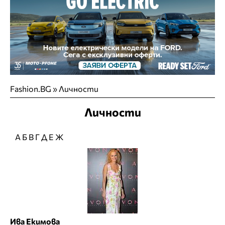
Fashion.BG
»
Личности
Личности
А
Б
В
Г
Д
Е
Ж
Ива Екимова