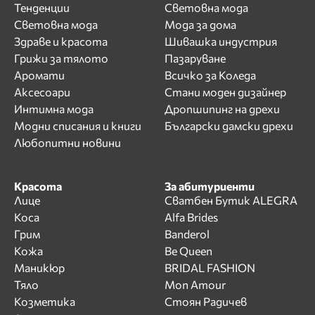
Тенденции
Световна мода
Световна мода
Мода за дома
Здраве и красота
Шивашка индустрия
Грижи за тялото
Пазаруване
Аромати
Всичко за Коледа
Аксесоари
Стани моден дизайнер
Интимна мода
Дропшипинг на дрехи
Модни списания и книги
Български дамски дрехи
Любопитни новини
Красота
За абитуриенти
Лице
Сватбен Бутик ALEGRA
Коса
Alfa Brides
Грим
Banderol
Кожа
Be Queen
Маникюр
BRIDAL FASHION
Тяло
Mon Amour
Козметика
Стоян Радичев