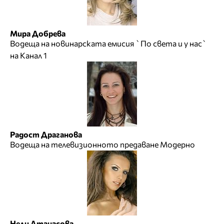
Мира Добрева
Водеща на новинарската емисия `По света и у нас`
на Канал 1
Радост Драганова
Водеща на телевизионното предаване Модерно
Нели Атанасова