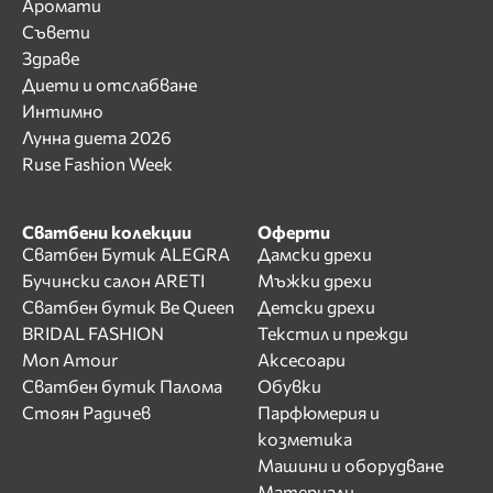
Аромати
Съвети
Здраве
Диети и отслабване
Интимно
Лунна диета 2026
Ruse Fashion Week
Сватбени колекции
Оферти
Сватбен Бутик ALEGRA
Дамски дрехи
Бучински салон ARETI
Мъжки дрехи
Сватбен бутик Be Queen
Детски дрехи
BRIDAL FASHION
Текстил и прежди
Mon Amour
Аксесоари
Сватбен бутик Палома
Обувки
Стоян Радичев
Парфюмерия и
козметика
Машини и оборудване
Материали